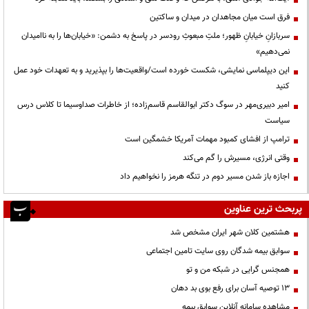
فرق است میان مجاهدان در میدان و ساکتین
سربازانِ خیابانِ ظهور؛ ملتِ مبعوثِ رودسر در پاسخ به دشمن: «خیابان‌ها را به ناامیدان
نمی‌دهیم»
این دیپلماسی نمایشی، شکست خورده است/واقعیت‌ها را بپذیرید و به تعهدات خود عمل
کنید
امیر دبیری‌مهر در سوگ دکتر ابوالقاسم قاسم‌زاده؛ از خاطرات صداوسیما تا کلاس درس
سیاست
ترامپ از افشای کمبود مهمات آمریکا خشمگین است
وقتی انرژی، مسیرش را گم می‌کند
اجازه باز شدن مسیر دوم در تنگه هرمز را نخواهیم داد
پربحث ترین عناوین
هشتمین کلان شهر ایران مشخص شد
سوابق بیمه شدگان روی سایت تامین اجتماعی
همجنس گرایی در شبکه من و تو
13 توصیه آسان برای رفع بوی بد دهان
مشاهده سامانه آنلاين سوابق بیمه