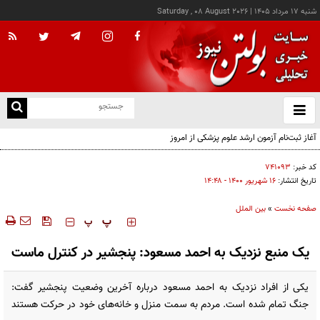
شنبه ۱۷ مرداد ۱۴۰۵
|
Saturday , 08 August 2026
از
و
ته
آغاز ثبت‌نام آزمون ارشد علوم پزشکی از امروز
ن
نو
کد خبر:
۷۴۱۰۹۳
تاریخ انتشار:
۱۶ شهريور ۱۴۰۰ - ۱۴:۴۸
صفحه نخست
»
بین الملل
‍‍‍ پ
پ
یک منبع نزدیک به احمد مسعود: پنجشیر در کنترل ماست
یکی از افراد نزدیک به احمد مسعود درباره آخرین وضعیت پنجشیر گفت:
جنگ تمام شده است. مردم به سمت منزل و خانه‌های خود در حرکت هستند