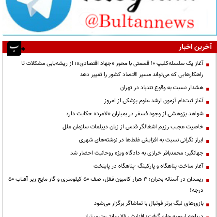
آخرین اخبار
آغاز یک سلسله‌کلیپ ۱۰ قسمتی با محور «جهاد اقتصادی»؛ از ریشه‌یابی مشکلات تا
راهکارهایی که می‌تواند مسیر اقتصاد کشور را تغییر دهد
هشدار نسبت به وقوع تندباد در تهران
آغاز ثبت‌نام آزمون ارشد علوم پزشکی از امروز
شواهد پژوهشی از وجود فسفر در بمباران «لامرد» حکایت دارد
خاصیت عجیب رژیم اشغالگر قدس از زبان دیپلمات سازمان ملل
ابراز نگرانی نسبت به افزایش غلط‌ها در نوشته‌های شهری
جهانگیر: محمدباقر خرازی به دادگاه ویژه روحانیت احضار شد
آغاز ساخت پناهگاه و پارکینگ -پناهگاه در پایتخت
ریمـدان در آستانه بحران؛ ۳ هزار کامیون قفل، صف ۵۰ کیلومتری و گاز مایع زیر آفتاب ۵۰
درجه!
بازی‌های لیگ برتر فوتبال با تماشاگر برگزار می‌شود
دریاچه ارومیه جان گرفت؛ افزایش ۷۸ سانتی‌متری تراز