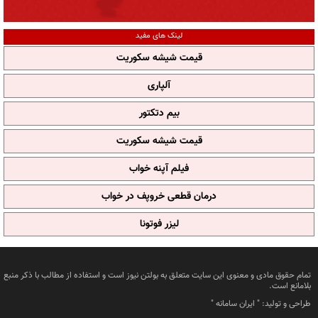
لینک های مفید
قیمت شیشه سکوریت
آلپاری
بیم دتکتور
قیمت شیشه سکوریت
فیلم آپنه خواب
درمان قطعی خروپف در خواب
لیزر فوتونا
تمام حقوق مادی و معنوی این سایت متعلق به بولتن نیوز است و استفاده از مطالب با ذکر منبع
بلامانع است.
طراحی و تولید: "
ایران سامانه
"