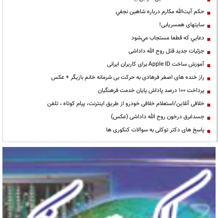
حكم آيت‌الله مكارم درباره شاهين نجفي
سایتهای همسریابی!
دعايي كه قطعا مستجاب مي‌شود
جزئیات جدید قتل روح الله داداشی
آموزش ساخت Apple ID برای کاربران ایرانی
راز خنده های اصغر فرهادی به حرکت بی شرمانه خانم بازیگر + عکس
پرداخت ۱۰۰ درصد پاداش پایان خدمت فرهنگیان
خلافی آنلاین/استعلام خلافی خودرو از طریق اینترنت، پیام کوتاه ، تلفن
جسدغرق درخون روح الله داداشی (عکس)
پاسخ های دکتر توکلی به سوالات کنکوری ها