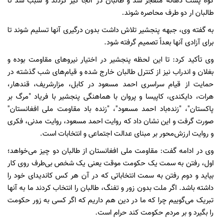
کوه پشت دهانه منفجر شد و طالبان در آنجا گیر کردند و سبب شد تا
طالبان ار دو طرف محاصره شوند.
به گفته وی، جبهه پنجشیر تلاش داشت بدون درگیری آنها تسلیم شوند تا
برای آزادی آنها بعداً تصمیم گرفته شود.
وی تأکید کرد: تا این لحظه پنجشیر در اختیار نیروهای مقاومت بوده و
بغلان و اندراب نیز از کنترل طالبان خارج شده و قیام‌های شب گذشته در
حمایت از قیام سراسری احمد مسعود در کابل، مزارشریف، قندهار،
هرات، دایکندی، کاپیسا و پروان با هماهنگی پنجشیر با فریاد "مرگ بر
پاکستان"، "زنده‌باد احمد مسعود"، "زنده باد مقاومت ملی افغانستان"
صورت گرفت و این نشان داد که روایت احمد مسعود، روایت مدنی، فکری
و روایت ارزش‌محور بر مبنای عدالت اجتماعی و انتخابات است.
وی در ادامه گفت: مقاومت ملی افغانستان از طالبان دو چیز می‌خواهد؛
اول، رفتن به سمت یک حکومت موقت یعنی یک شخص بی‌طرف روی کار
بیاید و دوم رفتن به سمت انتخاباتی که در آن هر کس کاندیدای خود را
داشته باشد. اگر ملت بدون زور و تفنگ، طالبان را انتخاب کردند ما به آنها
تبریک می‌گوییم چرا که ما در دین هم داریم که اگر کسی به زور حکومت
را بگیرد و بر مردم حکومت کند حرام است.