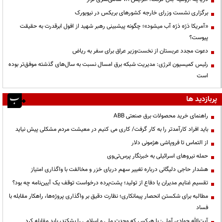
برگزاری نشست وزرای خارجه کشورهای بریکس در نیویورک
«آمریکا ذرّه ذرّه آب میشود»؛ چگونه پیشبینی رهبر شهید از افول ابرقدرت به حقیقت
پیوست؟
دعوت مجدد عربستان از نخست‌وزیر عراق برای سفر به ریاض
رئیس کمیسیون انرژی: مدیریت شبکه برق امسال نسبت به سال‌های گذشته موفق‌تر بوده
است
پربازدید ها
راهنمای خرید محصولات برق صنعتی ABB
باید افراد کارآمدتر را به کار گرفت/ کاری می کنیم در معیشت مردم مشکلی پیش نیاید
از التماس تا فروپاشی هژمونی دلار
حمله نیروهای اسرائیلی به خبرنگار پرس‌تی‌وی
هشدار حاجی دلیگانی درباره تغییر سهم دریای خزر و مخالفت با واگذاری امتیاز
تقسیم غنایم مدیران یا دفاع از تولید؛ پشت‌پرده درخواست توقف یک آیین‌نامه چه بود؟
مطالبه برای شکستن انحصار پیمانکاری؛ نظارت دقیق بر واگذاری پروژه‌ها، راهکار مقابله با
فساد
آیت‌الله جوادی آملی: با هرکس که وحدت ملی و اسلامی را بشکند، باید مقابله کرد