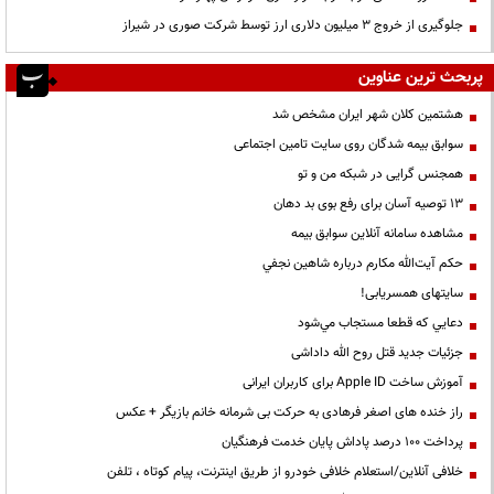
جلوگیری از خروج ۳ میلیون دلاری ارز توسط شرکت صوری در شیراز
پربحث ترین عناوین
هشتمین کلان شهر ایران مشخص شد
سوابق بیمه شدگان روی سایت تامین اجتماعی
همجنس گرایی در شبکه من و تو
13 توصیه آسان برای رفع بوی بد دهان
مشاهده سامانه آنلاين سوابق بیمه
حكم آيت‌الله مكارم درباره شاهين نجفي
سایتهای همسریابی!
دعايي كه قطعا مستجاب مي‌شود
جزئیات جدید قتل روح الله داداشی
آموزش ساخت Apple ID برای کاربران ایرانی
راز خنده های اصغر فرهادی به حرکت بی شرمانه خانم بازیگر + عکس
پرداخت ۱۰۰ درصد پاداش پایان خدمت فرهنگیان
خلافی آنلاین/استعلام خلافی خودرو از طریق اینترنت، پیام کوتاه ، تلفن