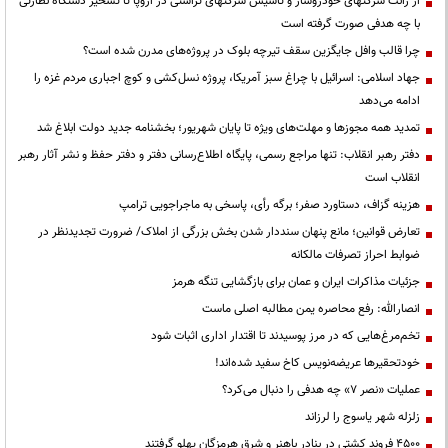
از رانت‌ شرکتهای خودروساز و تاسیس شرکتهای تراستی در اروپا تا تسخیر دستگاه نظارتی
با چه هدفی صورت گرفته است
چرا قالب وافل جایگزین سقف تیرچه بلوک در پروژه‌های مدرن شده است؟
جهاد اسلامی: اسرائیل با چراغ سبز آمریکا، پروژه نسل‌کشی و کوچ اجباری مردم غزه را
ادامه می‌دهد
تمدید همه مجوزها و مهلت‌های ویژه تا پایان شهریور؛ بخشنامه جدید دولت ابلاغ شد
دفتر رهبر انقلاب: تنها مراجع رسمی، پایگاه اطلاع‌رسانی دفتر و دفتر حفظ و نشر آثار رهبر
انقلاب است
هزینه گزاف، دستاورد صفر؛ برگه رأی، پاسخی به ماجراجویی ترامپ
تعارض قوانین؛ مانع پنهان سنددار شدن بخش بزرگی از املاک/ ضرورت تجدیدنظر در
ضوابط احراز تصرفات مالکانه
جزئیات مذاکرات ایران و عمان برای بازگشایی تنگه هرمز
انصارالله: رفع محاصره یمن مطالبه اصلی ماست
تخم‌مرغ‌هایی که در مرز پوسیدند تا اقتدار اداری اثبات شود
خودتحقیرها عریضه‌نویس کاخ سفید شده‌اند!
عملیات «نصر ۷» چه هدفی را دنبال می‌کرد؟
زلزله شهر یاسوج را لرزاند
۴۵۰۰ فروند کشتی در بنادر باهنر و شرق هرمزگان پهلو گرفتند