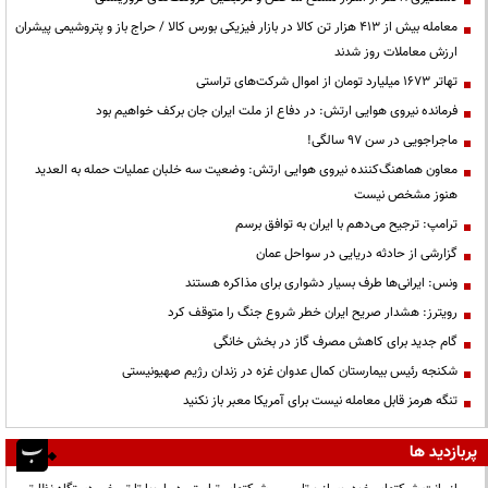
معامله بیش از ۴۱۳ هزار تن کالا در بازار فیزیکی بورس کالا / حراج باز و پتروشیمی پیشران
ارزش معاملات روز شدند
تهاتر ۱۶۷۳ میلیارد تومان از اموال شرکت‌های تراستی
فرمانده نیروی هوایی ارتش: در دفاع از ملت ایران جان برکف خواهیم بود
ماجراجویی در سن ۹۷ سالگی!
معاون هماهنگ‌کننده نیروی هوایی ارتش: وضعیت سه خلبان عملیات حمله به العدید
هنوز مشخص نیست
ترامپ: ترجیح می‌دهم با ایران به توافق برسم
گزارشی از حادثه دریایی در سواحل عمان
ونس: ایرانی‌ها طرف بسیار دشواری برای مذاکره هستند
رویترز: هشدار صریح ایران خطر شروع جنگ را متوقف کرد
گام جدید برای کاهش مصرف گاز در بخش خانگی
شکنجه رئیس بیمارستان کمال عدوان غزه در زندان رژیم صهیونیستی
تنگه هرمز قابل معامله نیست برای آمریکا معبر باز نکنید
پربازدید ها