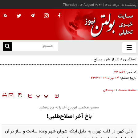
پنجشنبه ۱۵ مرداد ۱۴۰۵
|
Thursday , 06 August 2026
از
و
ته
دستگیری ۸ نفر از اشرار مسلح شاخص و مرتبطین گروهک‌های تروریستی
ن
نو
کد خبر:
۷۳۱۰۵۹
تاریخ انتشار:
۱۳ تير ۱۴۰۰ - ۲۳:۳۹
صفحه نخست
»
اجتماعی
‍‍‍ پ
پ
محسن هاشمی: این باغ آخر را به من ببخشید
باغ آخر اصلاح‌طلبی!
باغی کهن در قلب تهران به دلیل اینکه شورای شهر وعده ساخت و ساز در آن