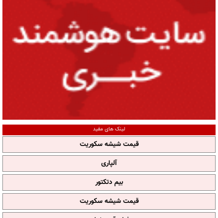
لینک های مفید
قیمت شیشه سکوریت
آلپاری
بیم دتکتور
قیمت شیشه سکوریت