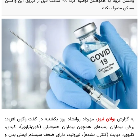
واکسن کرونا به هموطنان توصیه کرد: ۴۸ ساعت قبل از تزریق این واکسن
مسکن مصرف نکنند.
به گزارش
بولتن نیوز
، مهرداد روانشاد روز یکشنبه در گفت وگوی افزود:
برخی بیماران زمینه‌ای همچون بیماران هموفیلی (خون‌تراوی)، کبدی،
کلیوی، دیابت (کنترل نشده)، تیروئید، دارای ضعف سیستم ایمنی بدن و