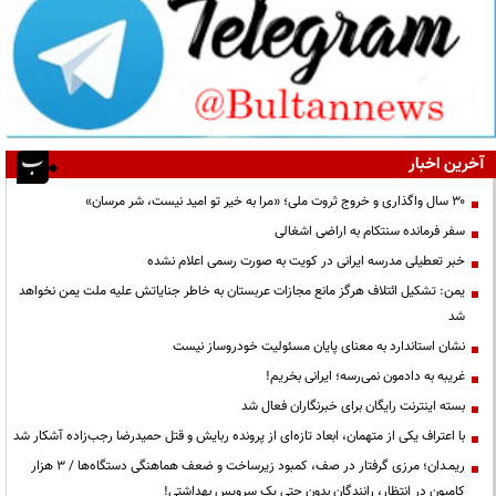
آخرین اخبار
۳۰ سال واگذاری و خروج ثروت ملی؛ «مرا به خیر تو امید نیست، شر مرسان»
سفر فرمانده سنتکام به اراضی اشغالی
خبر تعطیلی مدرسه ایرانی در کویت به صورت رسمی اعلام نشده
یمن: تشکیل ائتلاف هرگز مانع مجازات عربستان به خاطر جنایاتش علیه ملت یمن نخواهد
شد
نشان استاندارد به معنای پایان مسئولیت خودروساز نیست
غریبه به دادمون نمی‌رسه؛ ایرانی بخریم!
بسته اینترنت رایگان برای خبرنگاران فعال شد
با اعتراف یکی از متهمان، ابعاد تازه‌ای از پرونده ربایش و قتل حمیدرضا رجب‌زاده آشکار شد
ریمـدان؛ مرزی گرفتار در صف، کمبود زیرساخت و ضعف هماهنگی دستگاه‌ها / ۳ هزار
کامیون در انتظار، رانندگان بدون حتی یک سرویس بهداشتی!