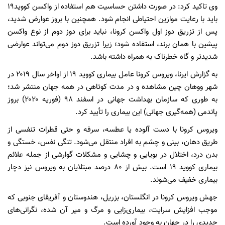
وی تاکید کرد: در صورت داشتن حساسیت هم استفاده از واکسن کووید۱۹
باید با رعایت موازین احتیاطی انجام شود. همچنین با بروز عوارض شدید،
پس از تزریق دوز اول واکسن کرونا، نباید برای دوز دوم از نوع واکسن
پیشین با همان برند، استفاده شود؛ زیرا تزریق دوز دوم می‌تواند عوارضی
شدیدتر و گاه خطرناک‌ به همراه داشته باشد.
به گزارش ایرنا، ویروس کرونا عامل بیماری کووید ۱۹ از اواخر سال ۲۰۱۹ در
شهر ووهان چین مشاهده و در مدت کوتاهی در همه جهان منتشر شد؛
به طوری که سازمان بهداشت جهانی در اسفند ۹۸ (فوریه ۲۰۲۰) بروز
پاندمی (همه‌گیری جهانی) این بیماری را تأیید کرد.
ویروس کرونا با دست آلوده یا عطسه، سرفه و حتی قطرات تنفسی از
طریق دهان، بینی و چشم به افراد منتقل می‌شود. تنگی نفس، خستگی و
بدن درد، اختلال در بویایی و چشایی و مشکلات گوارشی از جمله علائم
بیماری کووید ۱۹ است. بیش از ۸۰ درصد مبتلایان به ویروس نیز دچار
بیماری خفیف می‌شوند.
جهش ویروس کرونا در انگلستان، بزریل، هندوستان و آفریقای جنوبی که
موجب افزایش سرایت، بیماری‌زایی و مرگ و میر آن شده، نگرانی‌های
جدیدی را در جهان به وجود آورده است.