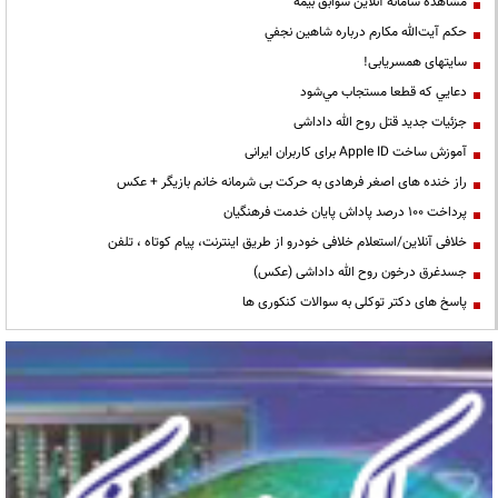
مشاهده سامانه آنلاين سوابق بیمه
حكم آيت‌الله مكارم درباره شاهين نجفي
سایتهای همسریابی!
دعايي كه قطعا مستجاب مي‌شود
جزئیات جدید قتل روح الله داداشی
آموزش ساخت Apple ID برای کاربران ایرانی
راز خنده های اصغر فرهادی به حرکت بی شرمانه خانم بازیگر + عکس
پرداخت ۱۰۰ درصد پاداش پایان خدمت فرهنگیان
خلافی آنلاین/استعلام خلافی خودرو از طریق اینترنت، پیام کوتاه ، تلفن
جسدغرق درخون روح الله داداشی (عکس)
پاسخ های دکتر توکلی به سوالات کنکوری ها