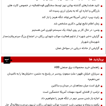
تایید هشدارهای گذشته بولتن نیوز توسط سخنگوی قوه قضائیه در خصوص کارت های
بارزگانی و اجاره ای که به بحران ارزی رسیده اند
رابرت پیپ: ارتش آمریکا نمی‌تواند تنگه هرمز را باز کند
زمان اعلام نتایج نهایی دکتری مشخص شد
ونس: در حال کار بر روی ایجاد یک سیستم ناوبری امن هستیم
گزارش «خبر شهر» از تداوم فعالیت موکب شهدای رزکان در اجتماع بزرگ مردم ولایت‌مدار
شهرستان شهریار
گزارشی از حادثه دریایی در سواحل عمان
پربازدید ها
راهنمای خرید محصولات برق صنعتی ABB
سربازانِ خیابانِ ظهور؛ ملتِ مبعوثِ رودسر در پاسخ به دشمن: «خیابان‌ها را به ناامیدان
نمی‌دهیم»
فرق است میان مجاهدان در میدان و ساکتین
ترامپ از افشای کمبود مهمات آمریکا خشمگین است
اجازه باز شدن مسیر دوم در تنگه هرمز را نخواهیم داد
یکصد و پنجاه و سومین شب خدمت؛ موکب شهدای رزکان، تریبون مردم و مطالبه‌گر حل