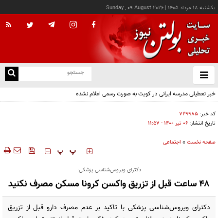
يکشنبه ۱۸ مرداد ۱۴۰۵
|
Sunday , 09 August 2026
از
و
ته
خبر تعطیلی مدرسه ایرانی در کویت به صورت رسمی اعلام نشده
ن
نو
کد خبر:
۷۲۹۹۸۵
تاریخ انتشار:
۰۶ تير ۱۴۰۰ - ۱۱:۵۷
صفحه نخست
»
اجتماعی
‍‍‍ پ
پ
دکترای ویروس‌شناسی پزشکی:
۴۸ ساعت قبل از تزریق واکسن کرونا مسکن مصرف نکنید
دکترای ویروس‌شناسی پزشکی با تاکید بر عدم مصرف دارو قبل از تزریق