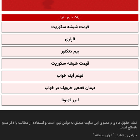
لینک های مفید
قیمت شیشه سکوریت
آلپاری
بیم دتکتور
قیمت شیشه سکوریت
فیلم آپنه خواب
درمان قطعی خروپف در خواب
لیزر فوتونا
تمام حقوق مادی و معنوی این سایت متعلق به بولتن نیوز است و استفاده از مطالب با ذکر منبع
بلامانع است.
طراحی و تولید: "
ایران سامانه
"