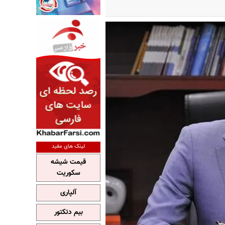
لینک های مفید
قیمت شیشه
سکوریت
آلپاری
بیم دتکتور