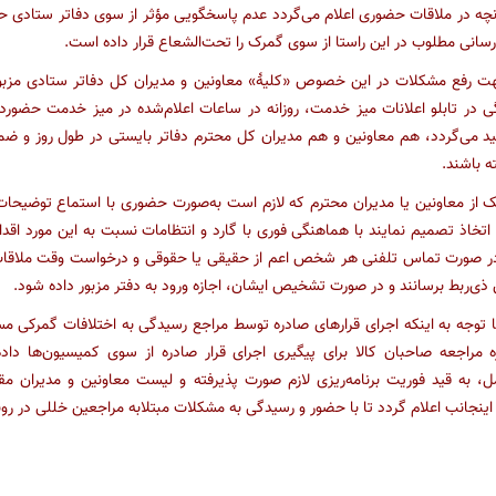
نچه در ملاقات حضوری اعلام می‌گردد عدم پاسخگویی مؤثر از سوی دفاتر ستادی ح
سانی مطلوب در این راستا از سوی گمرک را تحت‌الشعاع قرار داده است.
هت رفع مشکلات در این خصوص «کلیۀ» معاونین و مدیران کل دفاتر ستادی مزبور مک
ی در تابلو اعلانات میز خدمت، روزانه در ساعات اعلام‌شده در میز خدمت حضور
کید می‌گردد، هم معاونین و هم مدیران کل محترم دفاتر بایستی در طول روز و ض
 باشند.
ک از معاونین یا مدیران محترم که لازم است به‌صورت حضوری با استماع توضیحات
تخاذ تصمیم نمایند با هماهنگی فوری با گارد و انتظامات نسبت به این مورد اقدا
در صورت تماس تلفنی هر شخص اعم از حقیقی یا حقوقی و درخواست وقت ملاقات حض
 ذی‌ربط برسانند و در صورت تشخیص ایشان، اجازه ورود به دفتر مزبور داده شود.
 توجه به اینکه اجرای قرارهای صادره توسط مراجع رسیدگی به اختلافات گمرکی مس
 مراجعه صاحبان کالا برای پیگیری اجرای قرار صادره از سوی کمیسیون‌ها داد
ل، به قید فوریت برنامه‌ریزی لازم صورت پذیرفته و لیست معاونین و مدیران م
ینجانب اعلام گردد تا با حضور و رسیدگی به مشکلات مبتلابه مراجعین خللی در رو