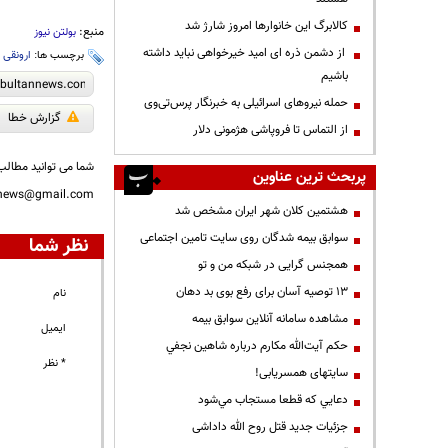
کالابرگ این خانوارها امروز شارژ شد
منبع:
بولتن نیوز
از دشمن ذره ای امید خیرخواهی نباید داشته
برچسب ها:
ارونقی
،
باشیم
حمله نیروهای اسرائیلی به خبرنگار پرس‌تی‌وی
گزارش خطا
از التماس تا فروپاشی هژمونی دلار
شما می توانید مطالب 
پربحث ترین عناوین
nnews@gmail.com
هشتمین کلان شهر ایران مشخص شد
سوابق بیمه شدگان روی سایت تامین اجتماعی
نظر شما
همجنس گرایی در شبکه من و تو
13 توصیه آسان برای رفع بوی بد دهان
نام
مشاهده سامانه آنلاين سوابق بیمه
ایمیل
حكم آيت‌الله مكارم درباره شاهين نجفي
* نظر
سایتهای همسریابی!
دعايي كه قطعا مستجاب مي‌شود
جزئیات جدید قتل روح الله داداشی