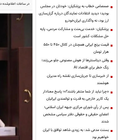
در ساعات اعلام‌شده 
صمصامی خطاب به پزشکیان: خودتان در مجلس
بودید؛ دیدید انتقادات نمایندگان درباره گران‌سازی
ارز بود، نه واگذاری ایران‌خودرو
پزشکیان: خدمت بی‌منت و مشارکت مردمی، پایه
حل مشکلات کشور است
قیمت‌ برنج ایرانی همچنان در کانال ۴۵۰ تا ۵۵۰
هزار تومان
وقتی دیتاسنترها از هوش مصنوعی جلو می‌زنند؛
زنگ خطر برای اقتصاد AI
از خبرسازی تا جریان‌سازی نقشه راه مدیران
هوشمند
«چرا نباید از شما متنفر باشند؟»؛ پاسخ معنادار
یک کاربر خارجی به قدرت و توانمندی ایرانیان
پس از رأی شورای مرکزی جبهه ایران اسلامی؛
اعضای حقیقی و حقوقی دفتر سیاسی مشخص
شدند
بسنت مدعی شد: به زودی شاهد توافق با ایران
خواهیم بود