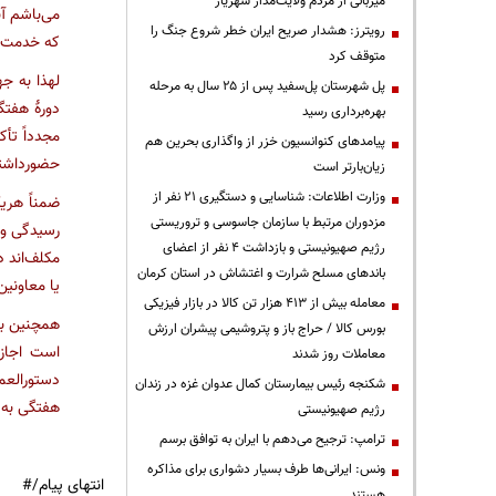
میزبانی از مردم ولایت‌مدار شهریار
می‌باشم آ
رویترز: هشدار صریح ایران خطر شروع جنگ را
که خدمت‌ر
متوقف کرد
لهذا به ج
پل شهرستان پل‌سفید پس از ۲۵ سال به مرحله
دورۀ هفتگ
بهره‌برداری رسید
مجدداً تأ
پیامدهای کنوانسیون خزر از واگذاری بحرین هم
حضورداشته
زیان‌بارتر است
وزارت اطلاعات: شناسایی و دستگیری ۲۱ نفر از
ضمناً هری
مزدوران مرتبط با سازمان جاسوسی و تروریستی
رسیدگی و ا
رژیم صهیونیستی و بازداشت ۴ نفر از اعضای
مکلف‌اند 
باندهای مسلح شرارت و اغتشاش در استان کرمان
یا معاونین
معامله بیش از ۴۱۳ هزار تن کالا در بازار فیزیکی
همچنین با
بورس کالا / حراج باز و پتروشیمی پیشران ارزش
است اجازه
معاملات روز شدند
دستورالعم
شکنجه رئیس بیمارستان کمال عدوان غزه در زندان
هفتگی به ا
رژیم صهیونیستی
ترامپ: ترجیح می‌دهم با ایران به توافق برسم
ونس: ایرانی‌ها طرف بسیار دشواری برای مذاکره
انتهای پیام/#
هستند