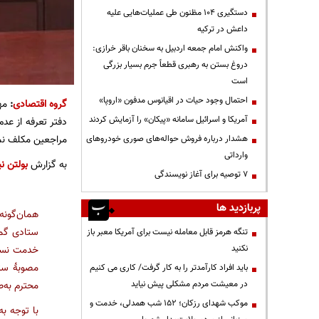
دستگیری ۱۰۴ مظنون طی عملیات‌هایی علیه
داعش در ترکیه
واکنش امام جمعه اردبیل به سخنان باقر خرازی:
دروغ بستن به رهبری قطعاً جرم بسیار بزرگی
است
احتمال وجود حیات در اقیانوس مدفون «اروپا»
گروه اقتصادی
:
مهر
آمریکا و اسرائیل سامانه «پیکان» را آزمایش کردند
دفتر تعرفه از عد
مراجعین مکلف نم
هشدار درباره فروش حواله‌های صوری خودروهای
وارداتی
به گزارش
بولتن نی
۷ توصیه برای آغاز نویسندگی
پربازدید ها
همان‌گونه
ستادی گمر
تنگه هرمز قابل معامله نیست برای آمریکا معبر باز
نکنید
خدمت نسبت
مصوبۀ ستا
باید افراد کارآمدتر را به کار گرفت/ کاری می کنیم
در معیشت مردم مشکلی پیش نیاید
محترم به‌
موکب شهدای رزکان؛ ۱۵۲ شب همدلی، خدمت و