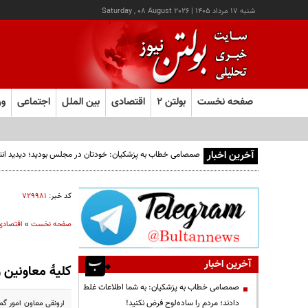
شنبه ۱۷ مرداد ۱۴۰۵
|
Saturday , 08 August 2026
صفحه نخست
بولتن ۲
اقتصادی
بین الملل
اجتماعی
ور
آخرین اخبار
صمصامی خطاب به پزشکیان: خودتان در مجلس بودید؛ دیدید انتقادا
کد خبر:
۷۲۹۹۸۱
صفحه نخست
»
اقتصادی
آخرین اخبار
کلیۀ معاونین 
صمصامی خطاب به پزشکیان: به شما اطلاعات غلط
دادند؛ مردم را ساده‌لوح فرض نکنید!
ارونقی معاون امور گمر