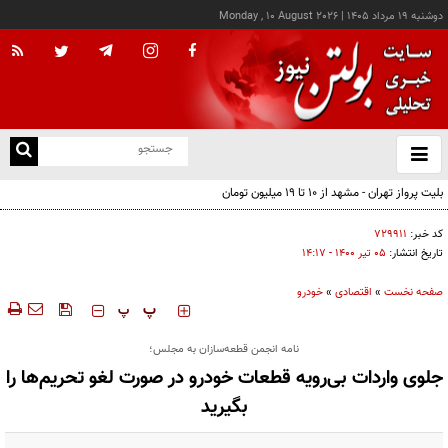
دوشنبه ۱۹ مرداد ۱۴۰۵
|
Monday , 10 August 2026
از
و
ته
بلیت پرواز تهران - مشهد از ۱۰ تا ۱۹ میلیون تومان
ن
نو
کد خبر:
۷۲۹۹۱۱
تاریخ انتشار:
۰۵ تير ۱۴۰۰ - ۱۴:۱۷
صفحه نخست
»
اقتصادی
»
خودرو
‍‍‍ پ
پ
نامه انجمن قطعه‌سازان به مجلس؛
جلوی واردات بی‌رویه قطعات خودرو در صورت لغو تحریم‌ها را
بگیرید