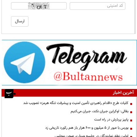
آخرین اخبار
کلیات طرح «اقدام راهبردی تأمین امنیت و پیشرفت تنگه هرمز» تصویب شد
بقائی: اوکراین جبران نکند، جبران می‌کنیم
پاییز پربارش در راه است
بورس با عبور از ۵ میلیون و ۶۰۰ هزار باز هم رکورد تاریخی زد
اولین نطق نمایندگان در جلسه وبیناری صحن مجلس