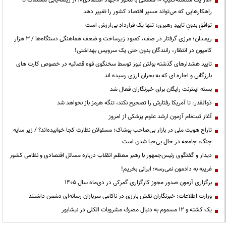
راهکارهایی که می‌تواند مسیر اقتصاد کشور را تغییر دهد
توافقِ بدونِ تاییدِ رهبری؛ تنها یک قراردادِ بی‌ارزش است
ریمـدان؛ مرزی گرفتار در صف، کمبود زیرساخت و ضعف هماهنگی دستگاه‌ها / ۳ هزار
کامیون در انتظار، رانندگان بدون حتی یک سرویس بهداشتی!
تایید هشدارهای گذشته بولتن نیوز توسط سخنگوی قوه قضائیه در خصوص کارت های
بارزگانی و اجاره ای که به بحران ارزی رسیده اند
بسته اینترنت رایگان برای خبرنگاران فعال شد
ذوالقدر: تا آمریکا رفتارش را تصحیح نکند، تنگه هرمز باز نخواهد شد
آغاز ثبت‌نام آزمون ارشد علوم پزشکی از امروز
تاراج هویت ملی در بازار بی‌صاحب پوشاک؛ مسئولان نظارت کجا خوابیده‌اند؟ / زیر سایه
جنگ، جامعه در حال بی‌حیا شدن است
دیدار و گفتگوی رئیس‌جمهور با رهبر معظم انقلاب درباره مسائل اقتصادی و نظامی کشور
غریبه به دادمون نمی‌رسه؛ ایرانی بخریم!
برگزاری آزمون صدور مجوز کارگزاری گمرکی در دی‌ماه سال ۱۴۰۵
وزارت اطلاعات: خبرنگاران نقش بارزی در ناکامی سربازان رسانه‌ای دشمن داشتند
یک کشته و ۱۲ مسموم به دنبال مصرف مشروبات الکلی در نیشابور