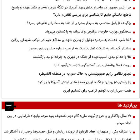
چرا رئیس‌جمهور در ماجرای نقض‌عهد آمریکا در تنگهٔ هرمز، به‌جای «نبذ عهد» و پاسخ
قاطع، دلتنگیِ «تیم کارشناسی برای بررسی نقض» دارد؟
چگونه نقل‌قول منتسب به سردار وحیدی از هند به سخنرانی نتانیاهو رسید؟
سخنگوی وزارت خارجه: عراقچی و قالیباف به پاکستان می‌روند
۱۵۶ شب خدمت به مردم؛ تجلیل از پدران شهدای مدافع حرم در موکب شهدای رزکان
هشدار گرینلند به شرکت نفتی نزدیک به ترامپ درباره حفاری بدون مجوز
95 واحد تولیدی آسیب‌دیده از جنگ در تهران به چرخه تولید بازگشتند
بیروت فعلاً برنامه‌ای برای گفت‌وگوی تازه با تل‌آویو ندارد
تجاوز نظامی رژیم صهیونیستی به خاک سوریه در منطقه القنیطره
وال‌استریت‌ژرونال: جنگ با ایران ضعف‌های ارتش آمریکا را رو کرد
طعنه سی‌ان‌ان به توهم ترامپ برای تسلیم ایران
پربازدید ها
۳۰ سال واگذاری و خروج ثروت ملی؛ گام دوم تضعیف بنیه مردم وایجاد نارضایتی در بین
احاد مردم
با اعتراف یکی از متهمان، ابعاد تازه‌ای از پرونده ربایش و قتل حمیدرضا رجب‌زاده آشکار شد
آغاز یک سلسله‌کلیپ ۱۰ قسمتی با محور «جهاد اقتصادی»؛ از ریشه‌یابی مشکلات تا