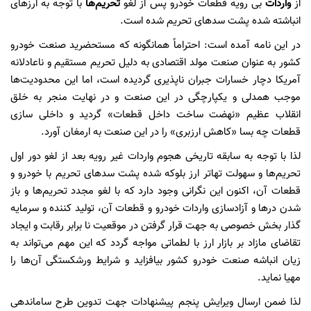
از
واردات
بی رویه قطعات خودرو پس از لغو
تحریم‌ها
با توجه به ارزهای
انباشته شده پشت سدهای تحریم شده است.
در این نامه آمده است: احتراماً همانگونه که مستحضرید صنعت خودرو
کشور به عنوان صنعت مولد اقتصادی به دلیل تحریم مستقیم و ناعادلانه
آمریکا دچار خسارات جبران ناپذیری گردیده است، اما این محدودیت‌ها
موجب همدلی و یکپارچگی در این صنعت و در نهایت منجر به خلق
انقلاب عظیم «نهضت ساخت داخل قطعات» گردید و داخلی سازی
قطعات چه بسا «کاهش ارزبری» را در این صنعت به ارمغان آورد.
لذا با توجه به سابقه تاریخی هجوم واردات غیر رویه بعد از لغو دور اول
تحریم‌ها و سهولت تهاتر ارز بلوکه شده پشت سدهای تحریم با خودرو و
قطعات آن، اکنون این نگرانی وجود دارد که با لغو مجدد تحریم‌ها و باز
شدن درها و آزادسازی واردات خودرو و قطعات آن، تولید کننده و سرمایه
گذار بخش خصوصی به جهت قرار گرفتن در موقعیت نا برابر رقابت و ایجاد
تقاضای مازاد بر بازار ارز با لطماتی مواجه گردد که این مهم می‌تواند به
زیان انباشه صنعت خودرو کشور بیافزاید و شرایط ورشکستگی آن‌ها را
مهیا نماید.
لذا ضمن ارسال ویرایش پنجم پیشنهادات جهت تدوین طرح ساماندهی