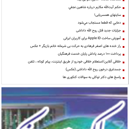
حكم آيت‌الله مكارم درباره شاهين نجفي
سایتهای همسریابی!
دعايي كه قطعا مستجاب مي‌شود
جزئیات جدید قتل روح الله داداشی
آموزش ساخت Apple ID برای کاربران ایرانی
راز خنده های اصغر فرهادی به حرکت بی شرمانه خانم بازیگر + عکس
پرداخت ۱۰۰ درصد پاداش پایان خدمت فرهنگیان
خلافی آنلاین/استعلام خلافی خودرو از طریق اینترنت، پیام کوتاه ، تلفن
جسدغرق درخون روح الله داداشی (عکس)
پاسخ های دکتر توکلی به سوالات کنکوری ها