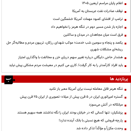
اعلام پایان مراسم اربعین ۱۴۰۵
توقف صادرات نفت عربستان به آمریکا
ترامپ از افشای کمبود مهمات آمریکا خشمگین است
اجازه باز شدن مسیر دوم در تنگه هرمز را نخواهیم داد
فرق است میان مجاهدان در میدان و ساکتین
یکصد و پنجاه و سومین شب خدمت؛ موکب شهدای رزکان، تریبون مردم و مطالبه‌گر حل
ریشه‌ای مشکلات شهری
هشدار حاجی دلیگانی درباره تغییر سهم دریای خزر و مخالفت با واگذاری امتیاز
باید افراد کارآمدتر را به کار گرفت/ کاری می کنیم در معیشت مردم مشکلی پیش نیاید
پربازدید ها
تنگه هرمز قابل معامله نیست برای آمریکا معبر باز نکنید
گستره امپراتوری ایران در ۵ قرن پیش از میلاد؛ تصویری از ایران ۲۵ قرن پیش
میانکاله در آتش می‌سوزد
پزشکیان: تنها کسانی که در خیابان بودند ایران را نگه نداشتند همه سهیم هستند
پارچه فروشی که هیچ نسبتی با بانک آینده ندارد!
وحدت مکرّراً و مؤکّداً تذکر داده شد