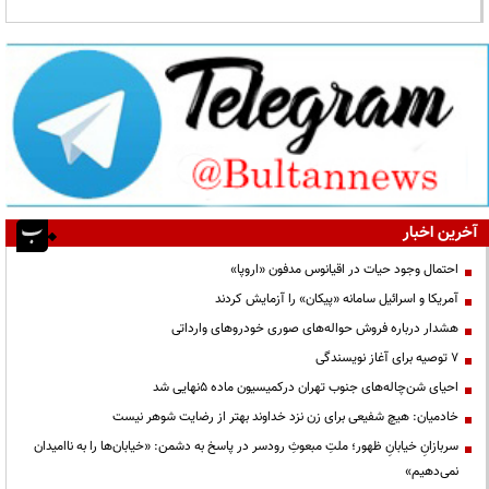
آخرین اخبار
احتمال وجود حیات در اقیانوس مدفون «اروپا»
آمریکا و اسرائیل سامانه «پیکان» را آزمایش کردند
هشدار درباره فروش حواله‌های صوری خودروهای وارداتی
۷ توصیه برای آغاز نویسندگی
احیای شن‌چاله‌های جنوب تهران درکمیسیون ماده ۵نهایی شد
خادمیان: هیچ شفیعی برای زن نزد خداوند بهتر از رضایت شوهر نیست
سربازانِ خیابانِ ظهور؛ ملتِ مبعوثِ رودسر در پاسخ به دشمن: «خیابان‌ها را به ناامیدان
نمی‌دهیم»