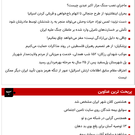
ماجرای نصب سنگ مزار اکبر عبدی چیست؟
بحران اینفانتینو؛ از طرح جنجالی تا اتهام باج‌خواهی و قربانی کردن اسپانیا
دست نزنید؛ لمس نوزاد حیات وحش می‌تواند منجر به رد شدنشان توسط مادرشان شود
تأملی بر خسارت‌های نامرئی وارد شده بر عاملان جنگ علیه ایران
چاقی به دلیل بی‌ارادگی نیست؛ مغز می‌خواهد چاق بمانیم!
پزشکیان: از هر تصمیم رهبران فلسطینی در روند مذاکرات حمایت می‌کنیم
موکب شهدای رزکان؛ ۱۵۲ شب همدلی، خدمت و میزبانی از مردم ولایت‌مدار شهریار
پل شهرستان پل‌سفید پس از ۲۵ سال به مرحله بهره‌برداری رسید
اعتراف مقام سابق اطلاعات ارتش اسرائیل؛ عبور از تنگه هرمز بدون تأیید ایران دیگر ممکن
نیست
پربحث ترین عناوین
هشتمین کلان شهر ایران مشخص شد
سوابق بیمه شدگان روی سایت تامین اجتماعی
همجنس گرایی در شبکه من و تو
13 توصیه آسان برای رفع بوی بد دهان
مشاهده سامانه آنلاين سوابق بیمه