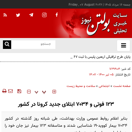
جمعه ۱۶ مرداد ۱۴۰۵
|
Friday , 07 August 2026
از
و
ته
پایان طرح ترافیکی اربعین پلیس با ثبت ۶۷ میلیون تردد
ن
نو
کد خبر:
۷۲۹۹۰۴
تاریخ انتشار:
۰۵ تير ۱۴۰۰ - ۱۴:۰۷
صفحه نخست
»
اجتماعی
»
سلامت و محیط زیست
‍‍‍ پ
پ
۱۲۳ فوتی و ۷۰۳۴ ابتلای جدید کرونا در کشور
بنابر اعلام روابط عمومی وزارت بهداشت، طی شبانه روز گذشته در کشور
۷۰۳۴ بیمار کووید-۱۹ شناسایی شدند و متاسفانه ۱۲۳ بیمار نیز جان خود را