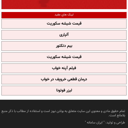
لینک های مفید
قیمت شیشه سکوریت
آلپاری
بیم دتکتور
قیمت شیشه سکوریت
فیلم آپنه خواب
درمان قطعی خروپف در خواب
لیزر فوتونا
تمام حقوق مادی و معنوی این سایت متعلق به بولتن نیوز است و استفاده از مطالب با ذکر منبع
بلامانع است.
طراحی و تولید: "
ایران سامانه
"