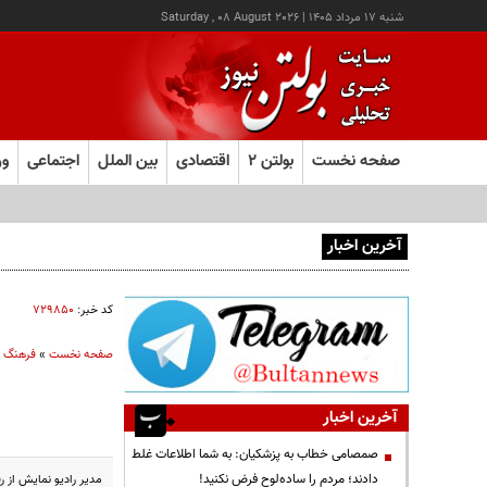
شنبه ۱۷ مرداد ۱۴۰۵
|
Saturday , 08 August 2026
صفحه نخست
بولتن ۲
اقتصادی
بین الملل
اجتماعی
ور
آخرین اخبار
یک اتفاق عجیب در «لوور»
کد خبر:
۷۲۹۸۵۰
صفحه نخست
»
فرهنگ و
آخرین اخبار
صمصامی خطاب به پزشکیان: به شما اطلاعات غلط
دادند؛ مردم را ساده‌لوح فرض نکنید!
مدیر رادیو نمایش از 