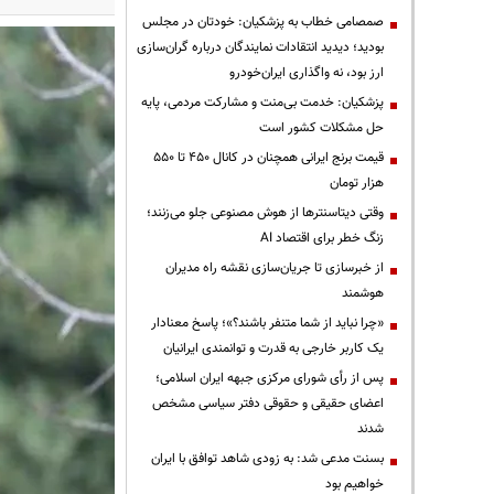
صمصامی خطاب به پزشکیان: خودتان در مجلس
بودید؛ دیدید انتقادات نمایندگان درباره گران‌سازی
ارز بود، نه واگذاری ایران‌خودرو
پزشکیان: خدمت بی‌منت و مشارکت مردمی، پایه
حل مشکلات کشور است
قیمت‌ برنج ایرانی همچنان در کانال ۴۵۰ تا ۵۵۰
هزار تومان
وقتی دیتاسنترها از هوش مصنوعی جلو می‌زنند؛
زنگ خطر برای اقتصاد AI
از خبرسازی تا جریان‌سازی نقشه راه مدیران
هوشمند
«چرا نباید از شما متنفر باشند؟»؛ پاسخ معنادار
یک کاربر خارجی به قدرت و توانمندی ایرانیان
پس از رأی شورای مرکزی جبهه ایران اسلامی؛
اعضای حقیقی و حقوقی دفتر سیاسی مشخص
شدند
بسنت مدعی شد: به زودی شاهد توافق با ایران
خواهیم بود