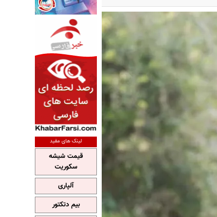
لینک های مفید
قیمت شیشه
سکوریت
آلپاری
بیم دتکتور