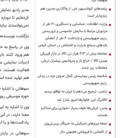
متوقف کرد
پیامدهای کنوانسیون خزر از واگذاری بحرین هم
مدیر رادیو نمایش
زیان‌بارتر است
کرده‌ایم تا دوباره
وزارت اطلاعات: شناسایی و دستگیری ۲۱ نفر از
نمی‌توانستند بیایند
مزدوران مرتبط با سازمان جاسوسی و تروریستی
بازگشت نویسنده‌ه
رژیم صهیونیستی و بازداشت ۴ نفر از اعضای
باندهای مسلح شرارت و اغتشاش در استان کرمان
وی در پاسخ به حض
معامله بیش از ۴۱۳ هزار تن کالا در بازار فیزیکی
هم ورود کنند باید
بورس کالا / حراج باز و پتروشیمی پیشران ارزش
ادبیات نمایشی م
معاملات روز شدند
فعالیت هستند. در
شکنجه رئیس بیمارستان کمال عدوان غزه در زندان
هم تولید شده اس
رژیم صهیونیستی
سوهانی با اشاره ب
ترامپ: ترجیح می‌دهم با ایران به توافق برسم
حوزه موسیقی روی 
کالابرگ این خانوارها امروز شارژ شد
وی با اشاره به ا
ونس: ایرانی‌ها طرف بسیار دشواری برای مذاکره
معنا دارند، در ای
هستند
پادکست‌ها و یا 
حمله نیروهای اسرائیلی به خبرنگار پرس‌تی‌وی
از التماس تا فروپاشی هژمونی دلار
سوهانی در پایان 