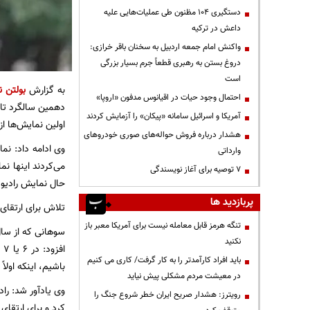
دستگیری ۱۰۴ مظنون طی عملیات‌هایی علیه
داعش در ترکیه
واکنش امام جمعه اردبیل به سخنان باقر خرازی:
دروغ بستن به رهبری قطعاً جرم بسیار بزرگی
است
به گزارش
بولتن ن
احتمال وجود حیات در اقیانوس مدفون «اروپا»
دهمین سالگرد تاس
آمریکا و اسرائیل سامانه «پیکان» را آزمایش کردند
اولین نمایش‌ها از سال ۲۳ به تولید رسید و تا الان نزدیک به ۸۰ سال از عمر ن
هشدار درباره فروش حواله‌های صوری خودروهای
وی ادامه داد: نم
وارداتی
می‌کردند اینها نما
۷ توصیه برای آغاز نویسندگی
حال نمایش رادیوی
پربازدید ها
تلاش برای ارتقای
تنگه هرمز قابل معامله نیست برای آمریکا معبر باز
سوهانی که از سال
نکنید
ا
باید افراد کارآمدتر را به کار گرفت/ کاری می کنیم
باشیم، اینکه اولا
در معیشت مردم مشکلی پیش نیاید
وی یادآور شد: راد
رویترز: هشدار صریح ایران خطر شروع جنگ را
کرد و برای ارتقای 