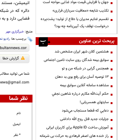
جهان با افزایش قیمت مواد غذایی مواجه است
انیمیشن، مستند و
دالر» که در شبک
تکذیب شایعه «معافیت سربازان فراری»
فضایی دارد و به ن
تقسیم غنایم مدیران یا دفاع از تولید؛ پشت‌پرده
درخواست توقف یک آیین‌نامه چه بود؟
منبع:
خبرگزاری مهر
برچسب ها:
رادیو ن
پربحث ترین عناوین
هشتمین کلان شهر ایران مشخص شد
گزارش خطا
سوابق بیمه شدگان روی سایت تامین اجتماعی
همجنس گرایی در شبکه من و تو
شما می توانید مطالب 
13 توصیه آسان برای رفع بوی بد دهان
nnews@gmail.com
مشاهده سامانه آنلاين سوابق بیمه
حكم آيت‌الله مكارم درباره شاهين نجفي
نظر شما
سایتهای همسریابی!
دعايي كه قطعا مستجاب مي‌شود
نام
جزئیات جدید قتل روح الله داداشی
ایمیل
آموزش ساخت Apple ID برای کاربران ایرانی
* نظر
راز خنده های اصغر فرهادی به حرکت بی شرمانه