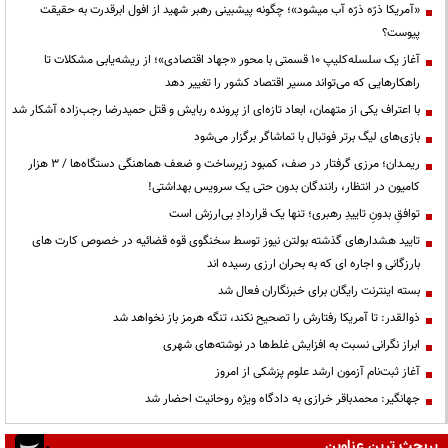
«آمریکا ذرّه ذرّه آب میشود»؛ چگونه پیشبینی رهبر شهید از افول ابرقدرت به حقیقت
پیوست؟
آغاز یک سلسله‌کلیپ ۱۰ قسمتی با محور «جهاد اقتصادی»؛ از ریشه‌یابی مشکلات تا
راهکارهایی که می‌تواند مسیر اقتصاد کشور را تغییر دهد
با اعتراف یکی از متهمان، ابعاد تازه‌ای از پرونده ربایش و قتل حمیدرضا رجب‌زاده آشکار شد
بازی‌های لیگ برتر فوتبال با تماشاگر برگزار می‌شود
ریمـدان؛ مرزی گرفتار در صف، کمبود زیرساخت و ضعف هماهنگی دستگاه‌ها / ۳ هزار
کامیون در انتظار، رانندگان بدون حتی یک سرویس بهداشتی!
توافقِ بدونِ تاییدِ رهبری؛ تنها یک قراردادِ بی‌ارزش است
تایید هشدارهای گذشته بولتن نیوز توسط سخنگوی قوه قضائیه در خصوص کارت های
بارزگانی و اجاره ای که به بحران ارزی رسیده اند
بسته اینترنت رایگان برای خبرنگاران فعال شد
ذوالقدر: تا آمریکا رفتارش را تصحیح نکند، تنگه هرمز باز نخواهد شد
ابراز نگرانی نسبت به افزایش غلط‌ها در نوشته‌های شهری
آغاز ثبت‌نام آزمون ارشد علوم پزشکی از امروز
جهانگیر: محمدباقر خرازی به دادگاه ویژه روحانیت احضار شد
پربحث ترین عناوین