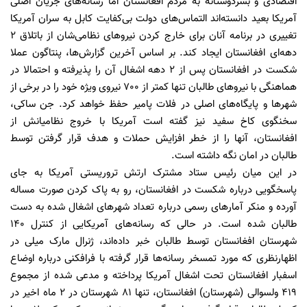
اقتصادی و بشردوستانه به مردم افغانستان اما رسانه‌های جریان اصلی
آمریکا بعید دانسته‌اند التماس‌های دولت بی‌کفایت کابل به سران آمریکا
تغییری در برنامه آنان برای خارج کردن نیروهای نظامی‌شان از باتلاق ۲
دهه‌ای افغانستان ایجاد کند. بر اساس آخرین گزارش‌ها، پنتاگون عملا
شکست در افغانستان پس از ۲ دهه اشغال آن را پذیرفته و احتمالا در
هماهنگی با نیروهای طالبان تنها کمتر از 700 نیروی ویژه خود را در برخی از
شهرها و پایگاه‌های اصلی در فلات پامیر حفظ خواهد کرد. جن ساکی،
سخنگوی کاخ سفید نیز گفته است آمریکا با خروج نظامیانش از
افغانستان، آنها را از خطر افزایش حملات و هدف قرار گرفتن توسط
طالبان در امان نگه داشته است.
در این میان رئیس ستاد مشترک ارتش تروریستی آمریکا به جای
پاسخگویی درباره شکست در افغانستان، رو به پاک کردن صورت مساله
آورده و منکر آمارهای رسمی درباره تعداد شهرهای اشغال شده به دست
طالبان شده است. در حالی ‌که رسانه‌های آمریکایی از کنترل ۱۴۰
شهرستان افغانستان توسط طالبان خبر داده‌اند، ژنرال مارک میلی در
اظهارنظری که مورد تمسخر رسانه‌ها قرار گرفته با فرافکنی درباره اوضاع
اسفبار افغانستان تحت اشغال آمریکا پرداخته و مدعی شده از مجموع
419 ولسوالی (شهرستان) افغانستان، تنها 81 شهرستان در ۲ ماه اخیر در