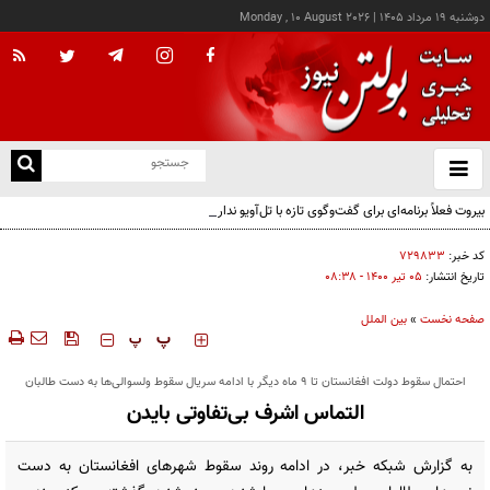
دوشنبه ۱۹ مرداد ۱۴۰۵
|
Monday , 10 August 2026
از
و
ته
بیروت فعلاً برنامه‌ای برای گفت‌وگوی تازه با تل‌آویو ندارد
ن
نو
کد خبر:
۷۲۹۸۳۳
تاریخ انتشار:
۰۵ تير ۱۴۰۰ - ۰۸:۳۸
صفحه نخست
»
بین الملل
‍‍‍ پ
پ
احتمال سقوط دولت افغانستان تا 9 ماه دیگر با ادامه سریال سقوط ولسوالی‌ها به دست طالبان
التماس اشرف بی‌تفاوتی بایدن
به گزارش شبکه خبر، در ادامه روند سقوط شهرهای افغانستان به دست