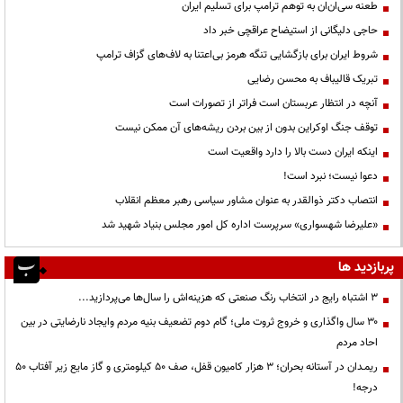
طعنه سی‌ان‌ان به توهم ترامپ برای تسلیم ایران
حاجی دلیگانی از استیضاح عراقچی خبر داد
شروط ایران برای بازگشایی تنگه هرمز بی‌اعتنا به لاف‌های گزاف ترامپ
تبریک قالیباف به محسن رضایی
آنچه در انتظار عربستان است فراتر از تصورات است
توقف جنگ اوکراین بدون از بین بردن ریشه‌های آن ممکن نیست
اینکه ایران دست بالا را دارد واقعیت است
دعوا نیست؛ نبرد است!
انتصاب دکتر ذوالقدر به عنوان مشاور سیاسی رهبر معظم انقلاب
«علیرضا شهسواری» سرپرست اداره کل امور مجلس بنیاد شهید شد
پربازدید ها
3 اشتباه رایج در انتخاب رنگ صنعتی که هزینه‌اش را سال‌ها می‌پردازید...
۳۰ سال واگذاری و خروج ثروت ملی؛ گام دوم تضعیف بنیه مردم وایجاد نارضایتی در بین
احاد مردم
ریمـدان در آستانه بحران؛ ۳ هزار کامیون قفل، صف ۵۰ کیلومتری و گاز مایع زیر آفتاب ۵۰
درجه!