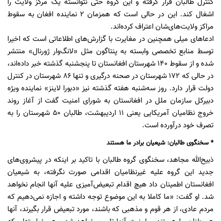
کنترل طالبان قرار گرفته و این گروه حتی نتوانسته یک مرکز ولایت را
اشغال کند. این در حالی است که همزمان ۲ نماینده افغان به سقوط
مراکز ولایت‌های‌شان اعتراف کرده‌اند.
ادعاهای میلی همچنین در مغایرت با گزارش‌های اطلاعاتی است که اخیرا
توسط منابع تخصصی وابسته به پنتاگون مثل «لانگ‌وار ژورنال» منتشر
شده و از سقوط 140 شهرستان افغانستان تا پنجشنبه گذشته خبر داده‌اند،
در حالی که 172 شهرستان در صحنه درگیری و تنها 86 شهرستان در کنترل
دولت قرار دارد. روز سه‌شنبه هفته گذشته نیز «دبورا لاینز» نماینده ویژه
دبیرکل سازمان ملل در افغانستان به شورای امنیت گفت از آغاز روند
خروج نظامیان آمریکایی یعنی 11 اردیبهشت، طالبان 50 شهرستان را به
تصرف خود درآورده است.
* سخنگوی طالبان: شیعیان برادر ما هستند
ذبیح‌الله مجاهد، سخنگوی گروه طالبان با تاکید بر اینکه در پیشروی‌های
جدید این گروه علیه غیرنظامیان اقدامی صورت نگرفته، به شیعیان
افغانستان اطمینان داد هیچ اقدام تبعیض‌آمیزی علیه آنها انجام نخواهد
شد. او گفت: «ما کاملا به این موضوع توجه داشته و اجازه نمی‌دهیم که
مردم عادی، از هر قوم و مذهبی که باشند، مورد تبعیض قرار بگیرند، آنها