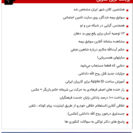
هشتمین کلان شهر ایران مشخص شد
سوابق بیمه شدگان روی سایت تامین اجتماعی
همجنس گرایی در شبکه من و تو
13 توصیه آسان برای رفع بوی بد دهان
مشاهده سامانه آنلاين سوابق بیمه
حكم آيت‌الله مكارم درباره شاهين نجفي
سایتهای همسریابی!
دعايي كه قطعا مستجاب مي‌شود
جزئیات جدید قتل روح الله داداشی
آموزش ساخت Apple ID برای کاربران ایرانی
راز خنده های اصغر فرهادی به حرکت بی شرمانه خانم بازیگر + عکس
پرداخت ۱۰۰ درصد پاداش پایان خدمت فرهنگیان
خلافی آنلاین/استعلام خلافی خودرو از طریق اینترنت، پیام کوتاه ، تلفن
جسدغرق درخون روح الله داداشی (عکس)
پاسخ های دکتر توکلی به سوالات کنکوری ها