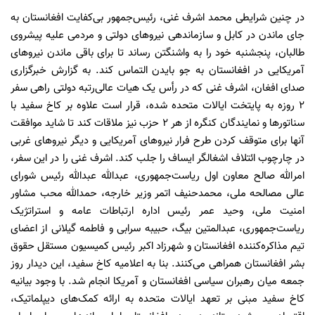
در چنین شرایطی محمد اشرف غنی، رئیس‌جمهور بی‌کفایت افغانستان به
جای ماندن در کابل و سازماندهی نیروهای دولتی و مردمی علیه پیشروی
طالبان، پنجشنبه خود را به واشنگتن رساند تا برای باقی ماندن نیروهای
آمریکایی در افغانستان به جو بایدن التماس کند. به گزارش خبرگزاری
صدای افغان، اشرف غنی که در رأس یک هیات عالی‌رتبه دولتی راهی سفر
۲ روزه به پایتخت ایالات متحده شده، قرار است علاوه بر کاخ سفید با
سناتورها و نمایندگان کنگره از هر ۲ حزب نیز ملاقات کند تا شاید موافقت
آنها برای متوقف کردن طرح فرار نیروهای آمریکایی و دیگر نیروهای غربی
در چارچوب ائتلاف اشغالگر ایساف را جلب کند. اشرف غنی را در این سفر،
امرالله صالح معاون اول ریاست‌جمهوری، عبدالله عبدالله رئیس شورای
عالی مصالحه ملی، محمدحنیف اتمر وزیر خارجه، حمدالله محب مشاور
امنیت ملی، وحید عمر رئیس اداره ارتباطات عامه و استراتژیک
ریاست‌جمهوری، عبدالمتین بیگ، حبیبه سرابی و فاطمه گیلانی از اعضای
تیم مذاکره‌کننده افغانستان و شهرزاد اکبر رئیس کمیسیون مستقل حقوق
بشر افغانستان همراهی می‌کنند. بنا به اعلامیه کاخ سفید، این دیدار روز
جمعه میان رهبران سیاسی افغانستان و آمریکا انجام شد. با وجود بیانیه
کاخ سفید مبنی بر تعهد ایالات متحده به ارائه کمک‌های دیپلماتیک،