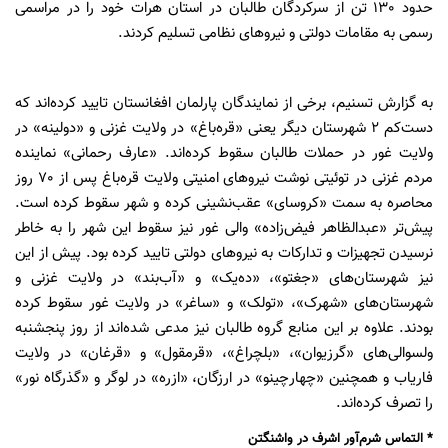
حدود 130 تن از سرکردگان طالبان در استان هرات خود را در مراسمی
رسمی به مقامات دولتی و نیروهای نظامی تسلیم کردند.
به گزارش تسنیم، برخی از نمایندگان پارلمان افغانستان تایید کرده‌اند که
دست‌کم ۲ شهرستان دیگر یعنی «قره‌باغ» در ولایت غزنی و «دولینه» در
ولایت غور در حملات طالبان سقوط کرده‌اند. «عارف رحمانی» نماینده
مردم غزنی در توئیتی نوشت نیروهای امنیتی ولایت قره‌باغ پس از 70 روز
محاصره به سمت «کروسای» عقب‌نشینی کرده‌ و شهر سقوط کرده است.
پیش‌تر «عبدالظاهر فیض‌زاده» والی غور نیز سقوط این شهر را به خاطر
نرسیدن تجهیزات و تدارکات به نیروهای دولتی تایید کرده بود. پیش از این
نیز شهرستان‌های «جغتو»، «ده‌یک» و «آب‌بند» در ولایت غزنی و
شهرستان‌های «شهرک»، «تولک» و «ساغر» در ولایت غور سقوط کرده
بودند. علاوه بر این منابع گروه طالبان نیز مدعی شده‌اند از روز پنجشنبه
ولسوالی‌های «گرزیوان»، «بلچراغ»، «قرمقول» و «قرغان» در ولایت
فاریاب و همچنین «چهارچینو» در ارزگان، «ازره» در لوگر و «گذرگاه نور»
را تصرف کرده‌اند.
* التماس شرم‌آور اشرف در واشنگتن