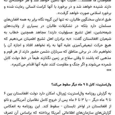
هموطنان ما هستند... امنیت آنها تامین خواهد شد و هر خواسته‌ای که
دارند شنیده خواهد شد و در برخورد با آنها کرامت انسانی رعایت شده و
برخورد اسلامی صورت خواهد گرفت».
طبق ادعای سخنگوی طالبان، نه تنها این گروه نگاه برابر به همه افغان‌های
مسلمان دارد بلکه در تشکیلات طالبان در بسیاری از ولایت‌های
شیعه‌نشین، اهل تشیع مسؤولیت دارند! مجاهد همچنین خطاب به
شیعیان افغانستان گفت: «به برادران اهل تشیع اطمینان می‌دهیم که
هیچ حرکت تبعیض‌آمیزی علیه آنها به راه نخواهد افتاد و اجازه آن را
نخواهیم داد. در برخی مناطق که سربازان دشمن حضور دارند از هر قوم و
مذهبی که باشند تا وقتی سلاح بر زمین نگذارند طبعا‌ً در خط دولت کابل
شمرده می‌شوند و اگر جنگ و مقاومت کنند علیه آنها اقدام می‌کنیم».
***
وال‌استریت: کابل تا 9 ماه دیگر سقوط می‌کند؟
به گزارش روزنامه وال‌استریت ژورنال، امکان دارد دولت افغانستان بین 6
تا 9 ماه دیگر – یا 3 تا 6 ماه پس از خروج کامل نظامیان آمریکایی و ناتو
از افغانستان در اواخر تابستان - سقوط کند. این روزنامه به انعکاس
گزارش‌های سازمان‌های اطلاعاتی آمریکا پرداخته که براساس آن تصرف