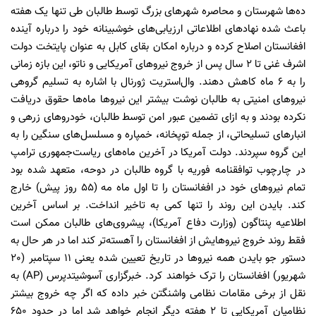
ده‌ها شهرستان و محاصره شهرهای بزرگ توسط طالبان طی تنها یک هفته
باعث شده نهادهای اطلاعاتی ارزیابی‌های خوشبینانه‌ خود را درباره آینده
افغانستان اصلاح کرده و درباره امکان بقای کابل به عنوان پایتخت دولت
اشرف غنی تا ۲ سال پس از خروج نیروهای آمریکایی و ناتو، این بازه زمانی
را به 6 ماه کاهش دهند. وال‌استریت ژورنال با اشاره به تسلیم گروهی
نیروهای امنیتی به طالبان نوشت بیشتر این نیروها ماه‌ها حقوق دریافت
نکرده بودند و به ازای تضمین عبور امن توسط طالبان، خودروهای زرهی و
انبارهای تسلیحاتی، از جمله توپخانه، خمپاره و مسلسل‌های سنگین را به
این گروه سپردند. دولت آمریکا در آخرین ماه‌های ریاست‌جمهوری ترامپ
در چارچوب توافقنامه فوریه با گروه طالبان در دوحه، متعهد شده بود
تمام نیروهای خود در افغانستان را تا اول ماه مه (55 روز پیش) خارج
کند. بایدن این روند را تنها کمی به تاخیر انداخت. بر اساس آخرین
اطلاعیه پنتاگون (وزارت دفاع آمریکا)، پیشروی‌های طالبان ممکن است
فقط روند خروج نیروهایش از افغانستان را آهسته‌تر کند اما در هر حال به
دستور جو بایدن همه نیروها در تاریخ تعیین شده یعنی 11 سپتامبر (20
شهریور) افغانستان را ترک خواهند کرد. خبرگزاری آسوشیتدپرس (AP) به
نقل از برخی مقامات نظامی واشنگتن خبر داده که اگر چه خروج بیشتر
نظامیان آمریکایی تا ۲ هفته دیگر انجام خواهد شد اما در حدود 650