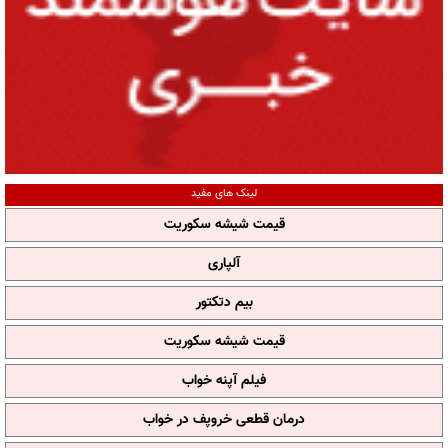
لینک های مفید
قیمت شیشه سکوریت
آلپاری
بیم دتکتور
قیمت شیشه سکوریت
فیلم آپنه خواب
درمان قطعی خروپف در خواب