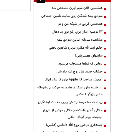
هشتمین کلان شهر ایران مشخص شد
سوابق بیمه شدگان روی سایت تامین اجتماعی
همجنس گرایی در شبکه من و تو
13 توصیه آسان برای رفع بوی بد دهان
مشاهده سامانه آنلاين سوابق بیمه
حكم آيت‌الله مكارم درباره شاهين نجفي
سایتهای همسریابی!
دعايي كه قطعا مستجاب مي‌شود
جزئیات جدید قتل روح الله داداشی
آموزش ساخت Apple ID برای کاربران ایرانی
راز خنده های اصغر فرهادی به حرکت بی شرمانه
خانم بازیگر + عکس
پرداخت ۱۰۰ درصد پاداش پایان خدمت فرهنگیان
خلافی آنلاین/استعلام خلافی خودرو از طریق
اینترنت، پیام کوتاه ، تلفن
جسدغرق درخون روح الله داداشی (عکس)