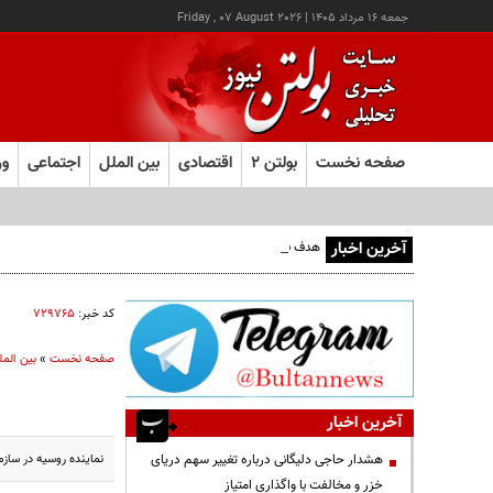
جمعه ۱۶ مرداد ۱۴۰۵
|
Friday , 07 August 2026
صفحه نخست
بولتن ۲
اقتصادی
بین الملل
اجتماعی
ور
آخرین اخبار
هدف قرار گرفتن اتاق‌ فرماندهی مزدوران عربستان در یمن
کد خبر:
۷۲۹۷۶۵
صفحه نخست
»
بین المل
آخرین اخبار
نماینده روسیه در سازم
هشدار حاجی دلیگانی درباره تغییر سهم دریای
خزر و مخالفت با واگذاری امتیاز