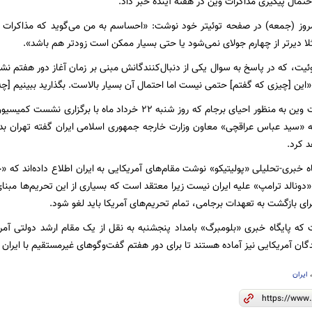
احتمال پیگیری مذاکرات وین در هفته آینده خبر داد.
امروز (جمعه) در صفحه توئیتر خود نوشت: «احساسم به من می‌گوید که مذاکرات وی
لا دیرتر از چهارم جولای نمی‌شود یا حتی بسیار ممکن است زودتر هم باشد».
توئیت، که در پاسخ به سوال یکی از دنبال‌کنندگانش مبنی بر زمان آغاز دور هفتم
این [چیزی که گفتم] حتمی نیست اما احتمال آن بسیار بالاست. بگذارید ببینیم [چه
دور ششم مذاکرات وین به منظور احیای برجام که روز شنبه ۲۲ خرد
که «سید عباس عراقچی» معاون وزارت خارجه جمهوری اسلامی ایران گفته تهران 
د کرد.
اه خبری-تحلیلی «پولیتیکو» نوشت مقام‌های آمریکایی به ایران اطلاع داده‌اند که 
ونالد ترامپ» علیه ایران نیست زیرا معتقد است که بسیاری از این تحریم‌ها مبنای 
برای بازگشت به تعهدات برجامی، تمام تحریم‌های آمریکا باید لغو شود.
که پایگاه خبری «بلومبرگ» بامداد پنجشنبه به نقل از یک مقام ارشد دولتی آم
دگان آمریکایی نیز آماده هستند تا برای دور هفتم گفت‌وگوهای غیرمستقیم با ایران ب
ایران