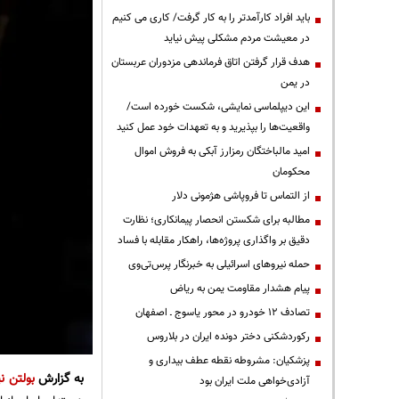
باید افراد کارآمدتر را به کار گرفت/ کاری می کنیم
در معیشت مردم مشکلی پیش نیاید
هدف قرار گرفتن اتاق‌ فرماندهی مزدوران عربستان
در یمن
این دیپلماسی نمایشی، شکست خورده است/
واقعیت‌ها را بپذیرید و به تعهدات خود عمل کنید
امید مالباختگان رمزارز آبکی به فروش اموال
محکومان
از التماس تا فروپاشی هژمونی دلار
مطالبه برای شکستن انحصار پیمانکاری؛ نظارت
دقیق بر واگذاری پروژه‌ها، راهکار مقابله با فساد
حمله نیروهای اسرائیلی به خبرنگار پرس‌تی‌وی
پیام هشدار مقاومت یمن به ریاض
تصادف ۱۲ خودرو در محور یاسوج ـ اصفهان
رکوردشکنی دختر دونده ایران در بلاروس
پزشکیان: مشروطه نقطه عطف بیداری و
به گزارش
بولتن نی
آزادی‌خواهی ملت ایران بود