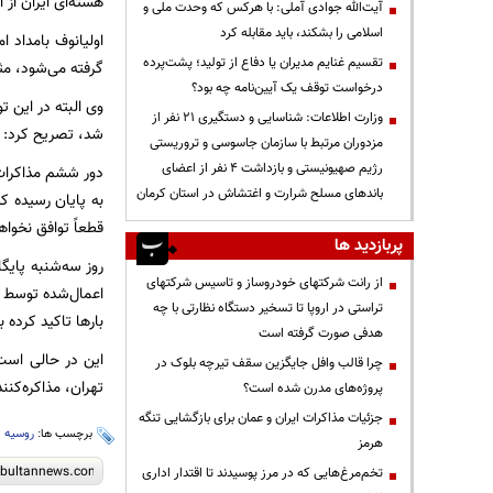
هسته‌ای ایران از 
آیت‌الله جوادی آملی: با هرکس که وحدت ملی و
اسلامی را بشکند، باید مقابله کرد
اولیانوف بامداد 
تقسیم غنایم مدیران یا دفاع از تولید؛ پشت‌پرده
گرفته می‌شود، مث
درخواست توقف یک آیین‌نامه چه بود؟
وی البته در این 
وزارت اطلاعات: شناسایی و دستگیری ۲۱ نفر از
شد، تصریح کرد: «
مزدوران مرتبط با سازمان جاسوسی و تروریستی
رژیم صهیونیستی و بازداشت ۴ نفر از اعضای
باندهای مسلح شرارت و اغتشاش در استان کرمان
به پایان رسیده 
قطعاً توافق نخواه
پربازدید ها
روز سه‌شنبه پایگ
از رانت‌ شرکتهای خودروساز و تاسیس شرکتهای
اعمال‌شده توسط «د
تراستی در اروپا تا تسخیر دستگاه نظارتی با چه
بارها تاکید کرده 
هدفی صورت گرفته است
این در حالی است 
چرا قالب وافل جایگزین سقف تیرچه بلوک در
تهران، مذاکره‌کنن
پروژه‌های مدرن شده است؟
جزئیات مذاکرات ایران و عمان برای بازگشایی تنگه
برچسب ها:
روسیه
،
هرمز
تخم‌مرغ‌هایی که در مرز پوسیدند تا اقتدار اداری