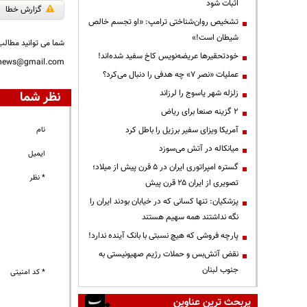
اثبات شود
گزارش خطا
تشخیص روان‌شناختی ترامپ: «او تجسم خالص
شیطان است!»
شما می توانید مطالب 
خودتحقیرها عریضه‌نویس کاخ سفید شده‌اند!
nnews@gmail.com
عملیات «نصر ۷» چه هدفی را دنبال می‌کرد؟
زلزله شهر یاسوج را لرزاند
نظر شما
۲ گزینه صنعا برای ریاض
آمریکا ویزای سفیر برزیل را باطل کرد
نام
میانکاله در آتش می‌سوزد
ایمیل
گستره امپراتوری ایران در ۵ قرن پیش از میلاد؛
* نظر
تصویری از ایران ۲۵ قرن پیش
پزشکیان: تنها کسانی که در خیابان بودند ایران را
نگه نداشتند همه سهیم هستند
پارچه فروشی که هیچ نسبتی با بانک آینده ندارد!
نقض آتش‌بس و حملات رژیم صهیونیستی به
جنوب لبنان
* کد امنیتی
پربحث ترین عناوین