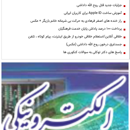
جزئیات جدید قتل روح الله داداشی
آموزش ساخت Apple ID برای کاربران ایرانی
راز خنده های اصغر فرهادی به حرکت بی شرمانه خانم بازیگر + عکس
پرداخت ۱۰۰ درصد پاداش پایان خدمت فرهنگیان
خلافی آنلاین/استعلام خلافی خودرو از طریق اینترنت، پیام کوتاه ، تلفن
جسدغرق درخون روح الله داداشی (عکس)
پاسخ های دکتر توکلی به سوالات کنکوری ها