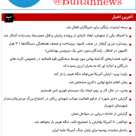
آخرین اخبار
بسته اینترنت رایگان برای خبرنگاران فعال شد
با اعتراف یکی از متهمان، ابعاد تازه‌ای از پرونده ربایش و قتل حمیدرضا رجب‌زاده آشکار شد
ریمـدان؛ مرزی گرفتار در صف، کمبود زیرساخت و ضعف هماهنگی دستگاه‌ها / ۳ هزار
کامیون در انتظار، رانندگان بدون حتی یک سرویس بهداشتی!
تایید هشدارهای گذشته بولتن نیوز توسط سخنگوی قوه قضائیه در خصوص کارت های
بارزگانی و اجاره ای که به بحران ارزی رسیده اند
رابرت پیپ: ارتش آمریکا نمی‌تواند تنگه هرمز را باز کند
زمان اعلام نتایج نهایی دکتری مشخص شد
ونس: در حال کار بر روی ایجاد یک سیستم ناوبری امن هستیم
گزارش «خبر شهر» از تداوم فعالیت موکب شهدای رزکان در اجتماع بزرگ مردم ولایت‌مدار
شهرستان شهریار
گزارشی از حادثه دریایی در سواحل عمان
ذوالقدر: تا آمریکا رفتارش را تصحیح نکند، تنگه هرمز باز نخواهد شد
راه‌حل نماینده روسیه برای پایان جنگ آمریکا علیه ایران