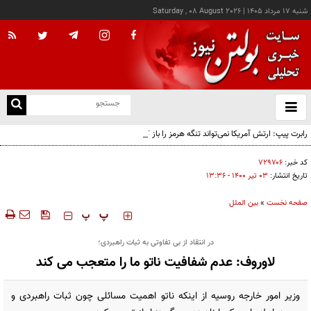
شنبه ۱۷ مرداد ۱۴۰۵
|
Saturday , 08 August 2026
از
و
ته
رابرت پیپ: ارتش آمریکا نمی‌تواند تنگه هرمز را باز کند
ن
نو
کد خبر:
۷۲۹۷۰۶
تاریخ انتشار:
۰۳ تير ۱۴۰۰ - ۱۳:۳۶
صفحه نخست
»
بین الملل
‍‍‍ پ
پ
در انتقاد از بی تفاوتی به ثبات راهبردی؛
لاوروف: عدم شفافیت ناتو ما را متعجب می کند
وزیر امور خارجه روسیه از اینکه ناتو اهمیت مسائلی چون ثبات راهبردی و