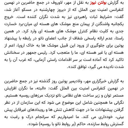
به گزارش
بولتن نیوز
به نقل از مهر، لاوروف در جمع حاضرین در نهمین
کنفرانس امنیت بین الملل که از دیروز چهارشنبه در مسکو آغاز شد،
گفت: «شرایط ثبات راهبردی نیز به شدت نگران کننده است. خروج
یکجانبه واشنگتن از پیمان منع موشک های هسته ای میان-برد خسارت
جدی به کلیت نظام کنترل موشک های هسته ای وارد کرد. در همین
راستا، عدم ارائه پاسخی شفاف از جانب اعضای ناتو در رابطه با پیشنهاد
پوتین برای جلوگیری از ورود این قبیل موشک ها به خاک اروپا، اعم از
هسته ای یا غیر هسته ای، ما را متعجب کرد. رئیس جمهور در سخنانش
تاکید کرد که آماده است بر سر اقدامات راستی آزمایی، که غرب آن را به
شدت نادیده می گیرد، توافق کند».
به گزارش خبرگزاری مهر، ولادیمیر پوتین روز گذشته نیز در جمع حاضرین
در نهمین کنفرانس امنیت بین الملل گفت: «البته، ما نگران افزایش
مستمر توان و زیر ساخت های نظامی ناتو نزدیک مرزهای روسیه هستیم.
نگرانی ما همچنین شامل این موضوع می شود که این سازمان از در نظر
گرفتن پیشنهادات ما در جهت کاهش تنش ها و رویدادهای غیرقابل پیش
بینی، خودداری می کند. ما امیدواریم که سرانجام درک و رغبت به
گسترش روابط سازنده، حاکم (بر روابط ناتو با روسیه) شود».