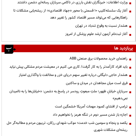
وزارت اطلاعات: خبرنگاران نقش بارزی در ناکامی سربازان رسانه‌ای دشمن داشتند
آغاز یک سلسله‌کلیپ ۱۰ قسمتی با محور «جهاد اقتصادی»؛ از ریشه‌یابی مشکلات تا
راهکارهایی که می‌تواند مسیر اقتصاد کشور را تغییر دهد
هشدار نسبت به وقوع تندباد در تهران
آغاز ثبت‌نام آزمون ارشد علوم پزشکی از امروز
پربازدید ها
راهنمای خرید محصولات برق صنعتی ABB
باید افراد کارآمدتر را به کار گرفت/ کاری می کنیم در معیشت مردم مشکلی پیش نیاید
هشدار حاجی دلیگانی درباره تغییر سهم دریای خزر و مخالفت با واگذاری امتیاز
فرق است میان مجاهدان در میدان و ساکتین
سربازانِ خیابانِ ظهور؛ ملتِ مبعوثِ رودسر در پاسخ به دشمن: «خیابان‌ها را به ناامیدان
نمی‌دهیم»
ترامپ از افشای کمبود مهمات آمریکا خشمگین است
اجازه باز شدن مسیر دوم در تنگه هرمز را نخواهیم داد
یکصد و پنجاه و سومین شب خدمت؛ موکب شهدای رزکان، تریبون مردم و مطالبه‌گر حل
ریشه‌ای مشکلات شهری