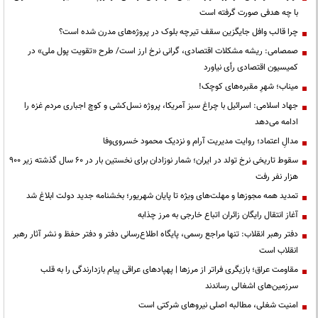
با چه هدفی صورت گرفته است
چرا قالب وافل جایگزین سقف تیرچه بلوک در پروژه‌های مدرن شده است؟
صمصامی: ریشه مشکلات اقتصادی، گرانی نرخ ارز است/ طرح «تقویت پول ملی» در
کمیسیون اقتصادی رأی نیاورد
میناب؛ شهرِ مقبره‌های کوچک!
جهاد اسلامی: اسرائیل با چراغ سبز آمریکا، پروژه نسل‌کشی و کوچ اجباری مردم غزه را
ادامه می‌دهد
مدالِ اعتماد؛ روایت مدیریت آرام و نزدیک محمود خسروی‌وفا
سقوط تاریخی نرخ تولد در ایران؛ شمار نوزادان برای نخستین بار در ۶۰ سال گذشته زیر ۹۰۰
هزار نفر رفت
تمدید همه مجوزها و مهلت‌های ویژه تا پایان شهریور؛ بخشنامه جدید دولت ابلاغ شد
آغاز انتقال رایگان زائران اتباع خارجی به مرز چذابه
دفتر رهبر انقلاب: تنها مراجع رسمی، پایگاه اطلاع‌رسانی دفتر و دفتر حفظ و نشر آثار رهبر
انقلاب است
مقاومت عراق؛ بازیگری فراتر از مرزها | پهپادهای عراقی پیام بازدارندگی را به قلب
سرزمین‌های اشغالی رساندند
‌امنیت شغلی، مطالبه اصلی نیروهای شرکتی است