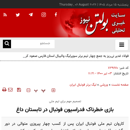
پنجشنبه ۱۵ مرداد ۱۴۰۵
|
Thursday , 06 August 2026
از
و
ته
فولاد غدیر نی‌ریز به جمع چهار تیم برتر سوپرلیگ والیبال استان فارس صعود کرد
ن
نو
کد خبر:
۷۲۹۶۷۰
تاریخ انتشار:
۰۳ تير ۱۴۰۰ - ۱۱:۲۱
صفحه نخست
»
ورزشی
»
لیگ برتر فوتبال ایران
‍‍‍ پ
پ
تصمیم مهم برای تیم ملی
بازی خطرناک فدراسیون فوتبال در تابستان داغ
کاروان تیم ملی فوتبال ایران پس از کسب چهار پیروزی متوالی در دور