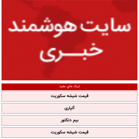
لینک های مفید
قیمت شیشه سکوریت
آلپاری
بیم دتکتور
قیمت شیشه سکوریت