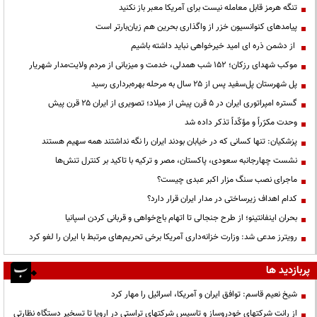
تنگه هرمز قابل معامله نیست برای آمریکا معبر باز نکنید
پیامدهای کنوانسیون خزر از واگذاری بحرین هم زیان‌بارتر است
از دشمن ذره ای امید خیرخواهی نباید داشته باشیم
موکب شهدای رزکان؛ ۱۵۲ شب همدلی، خدمت و میزبانی از مردم ولایت‌مدار شهریار
پل شهرستان پل‌سفید پس از ۲۵ سال به مرحله بهره‌برداری رسید
گستره امپراتوری ایران در ۵ قرن پیش از میلاد؛ تصویری از ایران ۲۵ قرن پیش
وحدت مکرّراً و مؤکّداً تذکر داده شد
پزشکیان: تنها کسانی که در خیابان بودند ایران را نگه نداشتند همه سهیم هستند
نشست چهارجانبه سعودی، پاکستان، مصر و ترکیه با تاکید بر کنترل تنش‌ها
ماجرای نصب سنگ مزار اکبر عبدی چیست؟
کدام اهداف زیرساختی در مدار ایران قرار دارد؟
بحران اینفانتینو؛ از طرح جنجالی تا اتهام باج‌خواهی و قربانی کردن اسپانیا
رویترز مدعی شد: وزارت خزانه‌داری آمریکا برخی تحریم‌های مرتبط با ایران را لغو کرد
پربازدید ها
شیخ نعیم قاسم: توافق ایران و آمریکا، اسرائیل را مهار کرد
از رانت‌ شرکتهای خودروساز و تاسیس شرکتهای تراستی در اروپا تا تسخیر دستگاه نظارتی