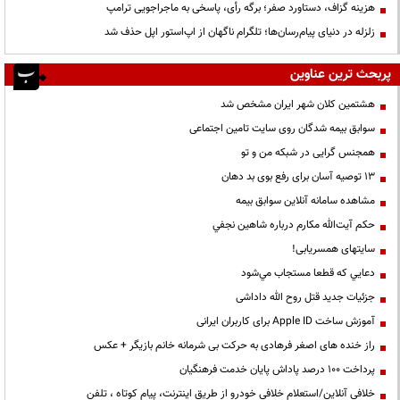
هزینه گزاف، دستاورد صفر؛ برگه رأی، پاسخی به ماجراجویی ترامپ
زلزله در دنیای پیام‌رسان‌ها؛ تلگرام ناگهان از اپ‌استور اپل حذف شد
پربحث ترین عناوین
هشتمین کلان شهر ایران مشخص شد
سوابق بیمه شدگان روی سایت تامین اجتماعی
همجنس گرایی در شبکه من و تو
13 توصیه آسان برای رفع بوی بد دهان
مشاهده سامانه آنلاين سوابق بیمه
حكم آيت‌الله مكارم درباره شاهين نجفي
سایتهای همسریابی!
دعايي كه قطعا مستجاب مي‌شود
جزئیات جدید قتل روح الله داداشی
آموزش ساخت Apple ID برای کاربران ایرانی
راز خنده های اصغر فرهادی به حرکت بی شرمانه خانم بازیگر + عکس
پرداخت ۱۰۰ درصد پاداش پایان خدمت فرهنگیان
خلافی آنلاین/استعلام خلافی خودرو از طریق اینترنت، پیام کوتاه ، تلفن