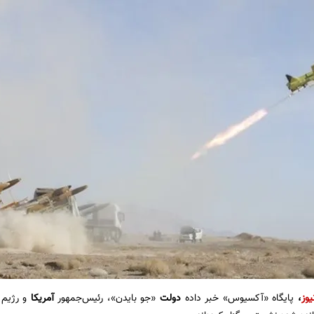
یوز
،
پایگاه «آکسیوس» خبر داده
دولت
«جو بایدن»، رئیس‌جمهور
آمریکا
و رژیم ص