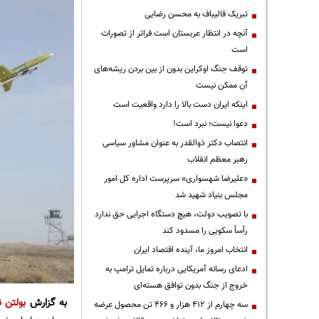
تبریک قالیباف به محسن رضایی
آنچه در انتظار عربستان است فراتر از تصورات
است
توقف جنگ اوکراین بدون از بین بردن ریشه‌های
آن ممکن نیست
اینکه ایران دست بالا را دارد واقعیت است
دعوا نیست؛ نبرد است!
انتصاب دکتر ذوالقدر به عنوان مشاور سیاسی
رهبر معظم انقلاب
«علیرضا شهسواری» سرپرست اداره کل امور
مجلس بنیاد شهید شد
با تصویب دولت، هیچ دستگاه اجرایی حق ندارد
رأساً سکویی را مسدود کند
انتخاب امروز ما، آینده اقتصاد ایران
ادعای رسانه آمریکایی درباره تمایل ترامپ به
خروج از جنگ بدون توافق هسته‌ای
به گزارش
بولتن ن
سه چهارم از ۴۱۲ هزار و ۴۶۶ تن محصول عرضه