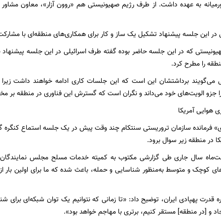
ورمیانه به عهده داشت. از طرف رژیم صهیونیستی هم «روون آزار»، معاون مشاور
ر این جلسه پیشنهاد تشکیل یک ساز و کار برای همکاری‌های منطقه‌ای با مشارکت
ونیستی که در این جلسه حاضر بوده گفته طرف اسرائیلی در این جلسه پیشنهاد برق
طقه را مطرح کرد.
لی می‌گویند برداشتشان این است که این جلسات کاری ادامه خواهند داشت زیرا 
را جزو الویت‌های خود می‌داند و نگران است که گسترش این فناوری در منطقه بر مخا
ی هوایی آمریکا
» فرمانده سازمان تروریستی سنتکام چند وقت پیش در یک جلسه استماع کنگره گف
ا در منطقه زیر سوال برود.
ت‌ماه سال جاری طی گزارشی مکتوب به کمیته خدمات مسلح مجلس نمایندگان آمر
ه‌های کوچک و متوسط به‌منظور شناسایی و حمله، باعث شده که ما برای اولین بار ا
ره قدرت پهپادی ایران، توضیح داد: «تا زمانی که نتوانیم یک توان شبکه‌ای برای
د و [در منطقه] مستقر کنیم، برتری با مهاجم خواهد بود».