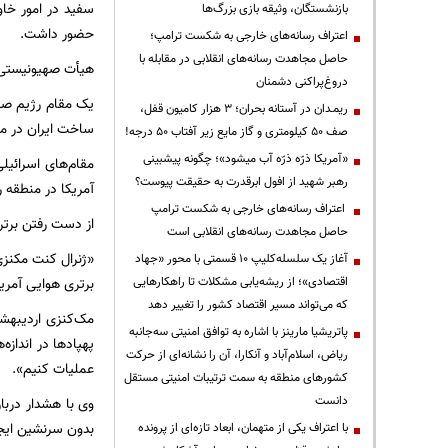
سفید در امور خا
بازنشستگان، وثیقه بازی بزرگ‌ها
حضور داشت.
اعتراف رسانه‌های خارجی به شکست ترامپ؛
حاصل مجاهدت رسانه‌های انقلابی در مقابله با
هیأت صهیونیستی د
دروغ‌پراکنی دشمنان
یک مقام رژیم صهی
ریمـدان در آستانه بحران؛ ۳ هزار کامیون قفل،
ساخت ایران در من
صف ۵۰ کیلومتری و گاز مایع زیر آفتاب ۵۰ درجه!
«آمریکا ذرّه ذرّه آب میشود»؛ چگونه پیشبینی
مقام‌های اسرائی
رهبر شهید از افول ابرقدرت به حقیقت پیوست؟
آمریکا در منطقه 
اعتراف رسانه‌های خارجی به شکست ترامپ
از دست رفتن برتر
حاصل مجاهدت رسانه‌های انقلابی است
«ژنرال کنت مکنزی
آغاز یک سلسله‌کلیپ ۱۰ قسمتی با محور «جهاد
اقتصادی»؛ از ریشه‌یابی مشکلات تا راهکارهایی
برتری هوایی آمریک
که می‌تواند مسیر اقتصاد کشور را تغییر دهد
مک‌کنزی اردیبهش
پاتریشیا مارینز با اشاره به توافق امنیتی سه‌جانبه
پهپادها در انداز
ریاض، اسلام‌آباد و آنکارا، آن را نشانه‌ای از حرکت
عملیات کنیم».
کشورهای منطقه به سمت ترتیبات امنیتی مستقل
دانست
وی با هشدار دربا
بدون سرنشین ایجا
با اعتراف یکی از متهمان، ابعاد تازه‌ای از پرونده