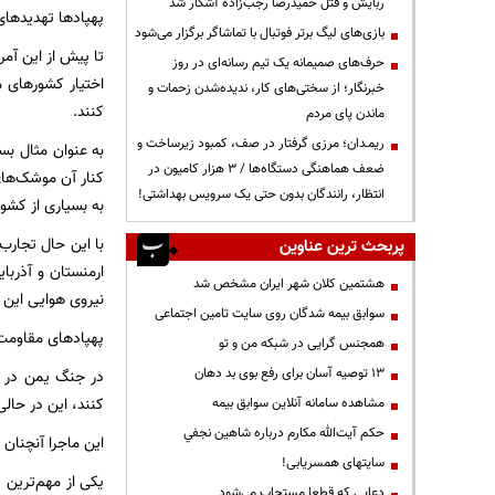
ربایش و قتل حمیدرضا رجب‌زاده آشکار شد
پهپادها تهدیدهای
بازی‌های لیگ برتر فوتبال با تماشاگر برگزار می‌شود
تا پیش از این آمر
حرف‌های صمیمانه یک تیم رسانه‌ای در روز
اختیار کشورهای مخ
خبرنگار؛ از سختی‌های کار، ندیده‌شدن زحمات و
کنند.
ماندن پای مردم
ریمـدان؛ مرزی گرفتار در صف، کمبود زیرساخت و
به عنوان مثال بس
ضعف هماهنگی دستگاه‌ها / ۳ هزار کامیون در
کنار آن موشک‌ها
انتظار، رانندگان بدون حتی یک سرویس بهداشتی!
به بسیاری از کشو
با این حال تجارب
پربحث ترین عناوین
ارمنستان و آذربا
هشتمین کلان شهر ایران مشخص شد
نیروی هوایی این 
سوابق بیمه شدگان روی سایت تامین اجتماعی
پهپادهای مقاومت
همجنس گرایی در شبکه من و تو
13 توصیه آسان برای رفع بوی بد دهان
در جنگ یمن در بر
کنند، این در حالی
مشاهده سامانه آنلاين سوابق بیمه
حكم آيت‌الله مكارم درباره شاهين نجفي
این ماجرا آنچنان
سایتهای همسریابی!
یکی از مهم‌ترین 
دعايي كه قطعا مستجاب مي‌شود