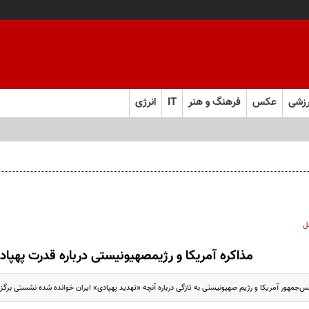
زشی
عکس
فرهنگ و هنر
IT
انرژی
ل
مذاکره آمریکا و رژیم‎صهیونیستی درباره قدرت پهپادی ایران
‌جمهور آمریکا و رژیم صهیونیستی به تازگی درباره آنچه «تهدید پهپادی» ایران خوانده شده نشستی برگزار 