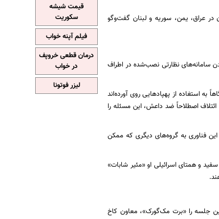
قیمت شیشه
سکوریت
ن در عراق، یمن، سوریه و لبنان گفت‌وگو
فیلم آپنه خواب
درمان قطعی خروپف
دن سامانه‌های نظارتی نصب‌شده در اطراف
در خواب
لیزر فوتونا
ز راکت گاهاً به استغاده از پهپادهایی روی آورده‌اند
ر ائتلاف اصطلاحاً ضد داعش، این مسئله را
 این فناوری به گروه‌های دیگری که ممکن
ت ملی کاخ سفید و همتای اسرائیلی او «مئیر شابات»
ند.
ن جلسه را «برت مک‌گورک»، معاون کاخ