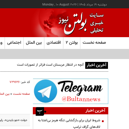
دوشنبه ۱۹ مرداد ۱۴۰۵
|
Monday , 10 August 2026
صفحه نخست
بولتن ۲
اقتصادی
بین الملل
اجتماعی
ور
آخرین اخبار
آنچه در انتظار عربستان است فراتر از تصورات است
کد خبر:
۷۲۹۶۲۶
صفحه نخست
»
بین المل
آخرین اخبار
دولت «جو بایدن»، رئیس
شروط ایران برای بازگشایی تنگه هرمز بی‌اعتنا به
لاف‌های گزاف ترامپ