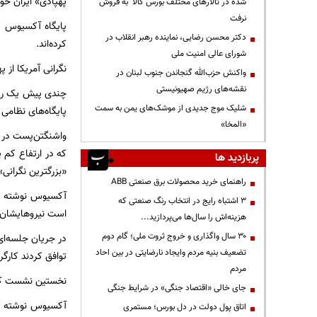
پهپادی» ایران خوا
شده در تالارهای مختلف بورس کالا به فروش
نرفت
پایگاه آکسیوس گز
دکتر محسن رضایی، نماینده رهبر انقلاب در
کرده‌اند.
شورای عالی امنیت ملی
نگرانی آمریکا از پ
واکنش حزب‌الله گنجاندن جنوب لبنان در
نقشه‌های رژیم صهیونیستی
چندی پیش یک رسان
شلیک موج جدیدی از موشک‌های یمن به سمت
پایگاه‌های نظامی 
«المخا»
که در ارتفاع کم پ
پربازدید ها
«بزرگترین نگرانی»
راهنمای خرید محصولات برق صنعتی ABB
آکسیوس نوشته بعد
3 اشتباه رایج در انتخاب رنگ صنعتی که
است نیروهایشان ر
هزینه‌اش را سال‌ها می‌پردازید...
۳۰ سال واگذاری و خروج ثروت ملی؛ گام دوم
تضعیف بنیه مردم وایجاد نارضایتی در بین احاد
توافق کردند کارگ
مردم
نخستین نشست کارگ
جای خالی «اقتصاد جنگی» در شرایط جنگی
آکسیوس نوشته نخ
اتاق پول دولت در دل بورس؛ مستمری