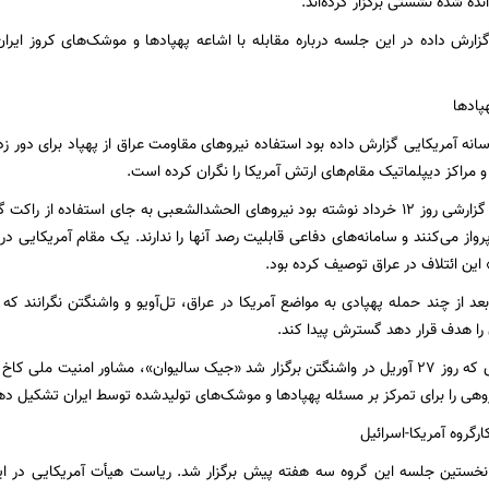
نده شده نشستی برگزار کرده‌اند.
ارش داده در این جلسه درباره مقابله با اشاعه په‍پادها و موشک‌های کروز ایرا
هپادها
ه آمریکایی گزارش داده بود استفاده نیروهای مقاومت عراق از پهپاد برای دور ز
و مراکز دیپلماتیک مقام‌های ارتش آمریکا را نگران کرده است.
واشنگتن‌پست در گزارشی روز ۱۲ خرداد نوشته بود نیروهای الحشدالشعبی به جای استفاده ا
رواز می‌کنند و سامانه‌های دفاعی قابلیت رصد آنها را ندارند. یک مقام آمریکایی د
 این ائتلاف در عراق توصیف کرده بود.
 از چند حمله پهپادی به مواضع آمریکا در عراق، تل‌آویو و واشنگتن نگرانند که
ا هدف قرار دهد گسترش پیدا کند.
در جریان جلسه‌ای که روز ۲۷ آوریل در واشنگتن برگزار شد «جیک سالیوان»، مشاور امنی
روهی را برای تمرکز بر مسئله پهپادها و موشک‌‌های تولیدشده توسط ایران تشکیل ده
روه آمریکا-اسرائیل
ستین جلسه این گروه سه هفته پیش برگزار شد. ریاست هیأت آمریکایی در ای