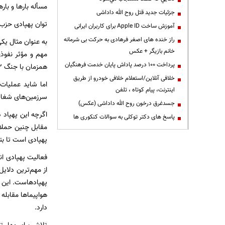
مسأله بارها و با
جزئیات جدید قتل روح الله داداشی
توان پهپادی حزب‌ا
آموزش ساخت Apple ID برای کاربران ایرانی
راز خنده های اصغر فرهادی به حرکت بی شرمانه
به عنوان مثال یکی
خانم بازیگر + عکس
پرداخت ۱۰۰ درصد پاداش پایان خدمت فرهنگیان
همزمان با جنگ ۳۳ روز دو بار پهپادهای انتحاری حزب‌الله به سمت مناطق داخلی فلسطین اشغالی پرتاب شدند.
خلافی آنلاین/استعلام خلافی خودرو از طریق
اینترنت، پیام کوتاه ، تلفن
سرزمین‌های شغالی
جسدغرق درخون روح الله داداشی (عکس)
پاسخ های دکتر توکلی به سوالات کنکوری ها
مقابل چنین حملات
پهپادی است تا بتو
فعالیت پهپادی انص
از مهم‌ترین دلای
پهپادهاست. این د
هواپیماها مقابله 
دارد.