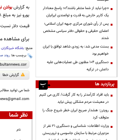
به گزارش
بولتن نی
«چرا نباید از شما متنفر باشند؟»؛ پاسخ معنادار
یورو نیز به مبلغ ۲۸ هزار و ۵۰۷ تومان فروخته شده است.
یک کاربر خارجی به قدرت و توانمندی ایرانیان
پس از رأی شورای مرکزی جبهه ایران اسلامی؛
قیمت دلار نسبت به آخرین معاملات دیر
اعضای حقیقی و حقوقی دفتر سیاسی مشخص
شدند
برای مشاهده مطا
بسنت مدعی شد: به زودی شاهد توافق با ایران
منبع:
باشگاه خبرنگاران 
خواهیم بود
برچسب ها:
روند ص
دستگیری ۱۰۴ مظنون طی عملیات‌هایی علیه
داعش در ترکیه
گزارش خطا
پربازدید ها
شما می توانید مطالب 
باید افراد کارآمدتر را به کار گرفت/ کاری می کنیم
nnews@gmail.com
در معیشت مردم مشکلی پیش نیاید
رویترز: هشدار صریح ایران خطر شروع جنگ را
نظر شما
متوقف کرد
وزارت اطلاعات: شناسایی و دستگیری ۲۱ نفر از
نام
مزدوران مرتبط با سازمان جاسوسی و تروریستی