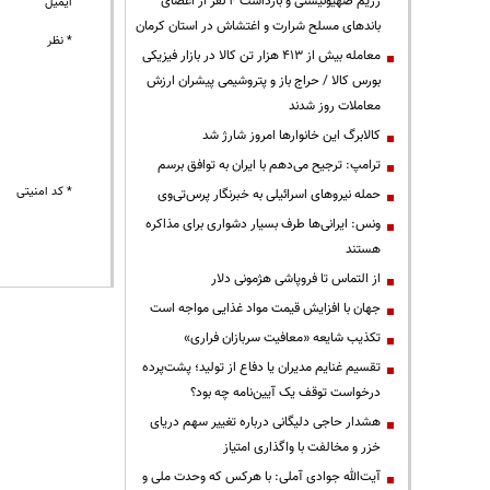
رژیم صهیونیستی و بازداشت ۴ نفر از اعضای
ایمیل
باندهای مسلح شرارت و اغتشاش در استان کرمان
* نظر
معامله بیش از ۴۱۳ هزار تن کالا در بازار فیزیکی
بورس کالا / حراج باز و پتروشیمی پیشران ارزش
معاملات روز شدند
کالابرگ این خانوارها امروز شارژ شد
ترامپ: ترجیح می‌دهم با ایران به توافق برسم
* کد امنیتی
حمله نیروهای اسرائیلی به خبرنگار پرس‌تی‌وی
ونس: ایرانی‌ها طرف بسیار دشواری برای مذاکره
هستند
از التماس تا فروپاشی هژمونی دلار
جهان با افزایش قیمت مواد غذایی مواجه است
تکذیب شایعه «معافیت سربازان فراری»
تقسیم غنایم مدیران یا دفاع از تولید؛ پشت‌پرده
درخواست توقف یک آیین‌نامه چه بود؟
هشدار حاجی دلیگانی درباره تغییر سهم دریای
خزر و مخالفت با واگذاری امتیاز
آیت‌الله جوادی آملی: با هرکس که وحدت ملی و