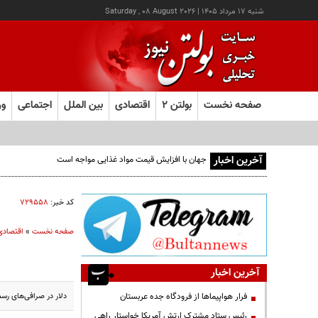
شنبه ۱۷ مرداد ۱۴۰۵
|
Saturday , 08 August 2026
صفحه نخست
بولتن ۲
اقتصادی
بین الملل
اجتماعی
ور
آخرین اخبار
کد خبر:
۷۲۹۵۵۸
صفحه نخست
»
اقتصادی
آخرین اخبار
دلار در صرافی‌های رسمی با قیمت ۲۳ هزار و ۳
فرار هواپیماها از فرودگاه جده عربستان
رئیس ستاد مشترک ارتش آمریکا خواستار راهی