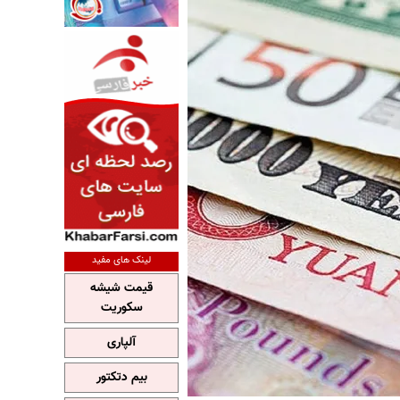
لینک های مفید
قیمت شیشه
سکوریت
آلپاری
بیم دتکتور