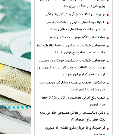
برای خروج از جنگ با ایران شد
جای خالی «اقتصاد جنگی» در شرایط جنگی
اعتراف رسانه‌های خارجی به شکست ترامپ
حاصل مجاهدت رسانه‌های انقلابی است
مبادا اختیار تنگه هرمز را به دشمن بدهید
صمصامی خطاب به پزشکیان: به شما اطلاعات غلط
دادند؛ مردم را ساده‌لوح فرض نکنید!
صمصامی خطاب به پزشکیان: خودتان در مجلس
بودید؛ دیدید انتقادات نمایندگان درباره گران‌سازی
ارز بود، نه واگذاری ایران‌خودرو
پزشکیان: خدمت بی‌منت و مشارکت مردمی، پایه
حل مشکلات کشور است
قیمت‌ برنج ایرانی همچنان در کانال ۴۵۰ تا ۵۵۰
هزار تومان
وقتی دیتاسنترها از هوش مصنوعی جلو می‌زنند؛
زنگ خطر برای اقتصاد AI
از خبرسازی تا جریان‌سازی نقشه راه مدیران
هوشمند