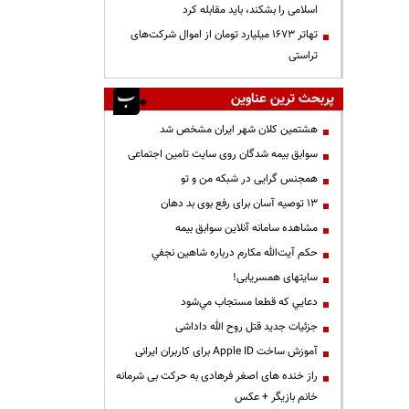
اسلامی را بشکند، باید مقابله کرد
تهاتر ۱۶۷۳ میلیارد تومان از اموال شرکت‌های
تراستی
پربحث ترین عناوین
هشتمین کلان شهر ایران مشخص شد
سوابق بیمه شدگان روی سایت تامین اجتماعی
همجنس گرایی در شبکه من و تو
13 توصیه آسان برای رفع بوی بد دهان
مشاهده سامانه آنلاين سوابق بیمه
حكم آيت‌الله مكارم درباره شاهين نجفي
سایتهای همسریابی!
دعايي كه قطعا مستجاب مي‌شود
جزئیات جدید قتل روح الله داداشی
آموزش ساخت Apple ID برای کاربران ایرانی
راز خنده های اصغر فرهادی به حرکت بی شرمانه
خانم بازیگر + عکس