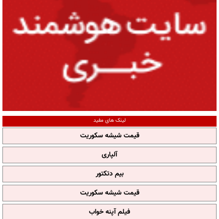
لینک های مفید
قیمت شیشه سکوریت
آلپاری
بیم دتکتور
قیمت شیشه سکوریت
فیلم آپنه خواب