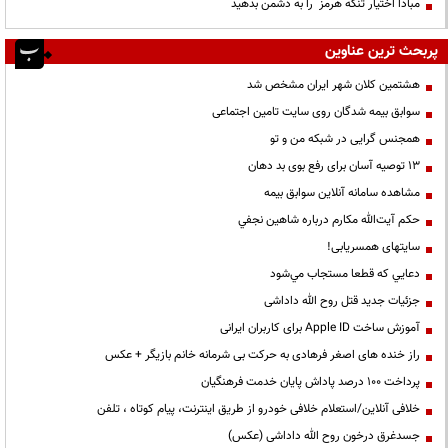
مبادا اختیار تنگه هرمز را به دشمن بدهید
پربحث ترین عناوین
هشتمین کلان شهر ایران مشخص شد
سوابق بیمه شدگان روی سایت تامین اجتماعی
همجنس گرایی در شبکه من و تو
13 توصیه آسان برای رفع بوی بد دهان
مشاهده سامانه آنلاين سوابق بیمه
حكم آيت‌الله مكارم درباره شاهين نجفي
سایتهای همسریابی!
دعايي كه قطعا مستجاب مي‌شود
جزئیات جدید قتل روح الله داداشی
آموزش ساخت Apple ID برای کاربران ایرانی
راز خنده های اصغر فرهادی به حرکت بی شرمانه خانم بازیگر + عکس
پرداخت ۱۰۰ درصد پاداش پایان خدمت فرهنگیان
خلافی آنلاین/استعلام خلافی خودرو از طریق اینترنت، پیام کوتاه ، تلفن
جسدغرق درخون روح الله داداشی (عکس)