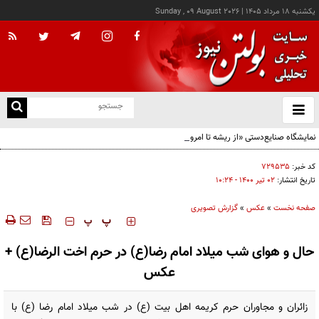
يکشنبه ۱۸ مرداد ۱۴۰۵
|
Sunday , 09 August 2026
از
و
ته
نمایشگاه صنایع‌دستی «از ریشه تا امروز» - کرج
ن
نو
کد خبر:
۷۲۹۵۳۵
تاریخ انتشار:
۰۲ تير ۱۴۰۰ - ۱۰:۲۴
صفحه نخست
»
عکس
»
گزارش تصویری
‍‍‍ پ
پ
حال و هوای شب میلاد امام رضا(ع) در حرم اخت الرضا(ع) +
عکس
زائران و مجاوران حرم کریمه اهل بیت (ع) در شب میلاد امام رضا (ع) با