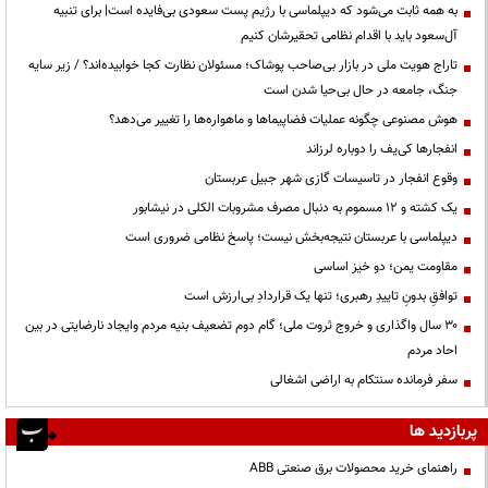
به همه ثابت می‌شود که دیپلماسی با رژیم پست سعودی بی‌فایده است| برای تنبیه
آل‌سعود باید با اقدام نظامی تحقیرشان کنیم
تاراج هویت ملی در بازار بی‌صاحب پوشاک؛ مسئولان نظارت کجا خوابیده‌اند؟ / زیر سایه
جنگ، جامعه در حال بی‌حیا شدن است
هوش مصنوعی چگونه عملیات فضاپیماها و ماهواره‌ها را تغییر می‌دهد؟
انفجارها کی‌یف را دوباره لرزاند
وقوع انفجار در تاسیسات گازی شهر جبیل عربستان
یک کشته و ۱۲ مسموم به دنبال مصرف مشروبات الکلی در نیشابور
دیپلماسی با عربستان نتیجه‌بخش نیست؛ پاسخ نظامی ضروری است
مقاومت یمن؛ دو خیز اساسی
توافقِ بدونِ تاییدِ رهبری؛ تنها یک قراردادِ بی‌ارزش است
۳۰ سال واگذاری و خروج ثروت ملی؛ گام دوم تضعیف بنیه مردم وایجاد نارضایتی در بین
احاد مردم
سفر فرمانده سنتکام به اراضی اشغالی
پربازدید ها
راهنمای خرید محصولات برق صنعتی ABB