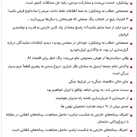
پزشکیان: خدمت بی‌منت و مشارکت مردمی، پایه حل مشکلات کشور است
صمصامی خطاب به پزشکیان: به شما اطلاعات غلط دادند؛ مردم را ساده‌لوح فرض نکنید!
3 اشتباه رایج در انتخاب رنگ صنعتی که هزینه‌اش را سال‌ها می‌پردازید...
«چرا نباید از شما متنفر باشند؟»؛ پاسخ معنادار یک کاربر خارجی به قدرت و توانمندی
ایرانیان
صمصامی خطاب به پزشکیان: خودتان در مجلس بودید؛ دیدید انتقادات نمایندگان درباره
گران‌سازی ارز بود، نه واگذاری ایران‌خودرو
وقتی دیتاسنترها از هوش مصنوعی جلو می‌زنند؛ زنگ خطر برای اقتصاد AI
واکنش امام جمعه اردبیل به سخنان باقر خرازی: دروغ بستن به رهبری قطعاً جرم بسیار
بزرگی است
جای خالی «اقتصاد جنگی» در شرایط جنگی
بسنت مدعی شد: به زودی شاهد توافق با ایران خواهیم بود
از خبرسازی تا جریان‌سازی نقشه راه مدیران هوشمند
صدور بیش از ۹۰ درصد هدایت تحصیلی نهمی ها
اعتراف رسانه‌های خارجی به شکست ترامپ؛ حاصل مجاهدت رسانه‌های انقلابی در مقابله
با دروغ‌پراکنی دشمنان
اعتراف رسانه‌های خارجی به شکست ترامپ حاصل مجاهدت رسانه‌های انقلابی است