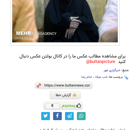
برای مشاهده مطالب عکس ما را در کانال بولتن عکس دنبال
کنید
bultanpicture@
منبع:
خبرگزاری مهر
برچسب ها:
شب میلاد
،
امام رضا
گزارش خطا
پسندیدم
0