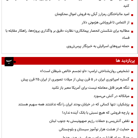
کنید
امید مالباختگان رمزارز آبکی به فروش اموال محکومان
از التماس تا فروپاشی هژمونی دلار
مطالبه برای شکستن انحصار پیمانکاری؛ نظارت دقیق بر واگذاری پروژه‌ها، راهکار مقابله با
فساد
حمله نیروهای اسرائیلی به خبرنگار پرس‌تی‌وی
پربازدید ها
تشخیص روان‌شناختی ترامپ: «او تجسم خالص شیطان است!»
گستره امپراتوری ایران در ۵ قرن پیش از میلاد؛ تصویری از ایران ۲۵ قرن پیش
تنگه هرمز قابل معامله نیست برای آمریکا معبر باز نکنید
میانکاله در آتش می‌سوزد
پزشکیان: تنها کسانی که در خیابان بودند ایران را نگه نداشتند همه سهیم هستند
پارچه فروشی که هیچ نسبتی با بانک آینده ندارد!
نقض آتش‌بس و حملات رژیم صهیونیستی به جنوب لبنان
حمایت از هشت هزار نوآموز سیستان و بلوچستانی
جدال بهرام افشاری و امین حیایی در صدر جدول