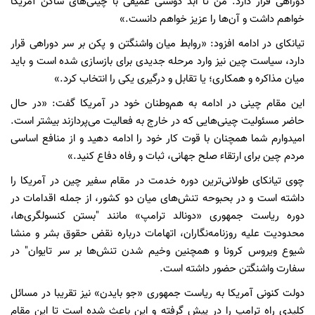
دوراهی قرار دارد. من تا ابد دوستی عمیقی با چینی‌های ساکن آمریکا
خواهم داشت و آن‌ها را عزیز خواهم دانست.»
تیانکای در ادامه افزود: «روابط میان واشنگتن و پکن بر سر دوراهی قرار
دارد، سیاست چین نیز وارد مرحله جدیدی برای بازسازی شده است و باید
میان مذاکره و همکاری؛ یا تقابل و درگیری یکی را انتخاب کرد.»
این مقام چینی در ادامه به هم‌وطنان خود در آمریکا گفت: «در حال
حاضر مسئولیت چینی‌هایی که در خارج به فعالیت می‌پردازند بیشتر است.
امیدوارم شما همچنان با قوت کار خود را ادامه دهید و از منافع اساسی
مردم چین برای ارتقاء صلح جهانی، ثبات و رفاه دفاع کنید.»
چوی تیانکای طولانی‌ترین دوره خدمت در مقام سفیر چین در آمریکا را
داشته است و در بحبوحه تنش‌های میان دو کشور، از جمله اقدامات در
دوره ریاست جمهوری «دونالد ترامپ» مانند "بستن کنسولگری‌ها،
محدودیت علیه روزنامه‌نگاران، اتهامات درباره نقض حقوق بشر و منشا
شیوع ویروس کرونا و همچنین وخیم شدن تنش‌ها بر سر تایوان" در
سفارت واشنگتن حضور داشته است.
دولت کنونی آمریکا به ریاست جمهوری «جو بایدن» نیز تقریبا در مسائل
کلیدی راه ترامپ را در پیش گرفته و این باعث شده است تا این مقام