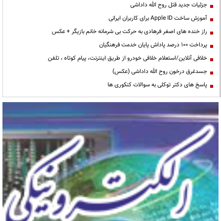
جزئیات جدید قتل روح الله داداشی
آموزش ساخت Apple ID برای کاربران ایرانی
راز خنده های اصغر فرهادی به حرکت بی شرمانه خانم بازیگر + عکس
پرداخت ۱۰۰ درصد پاداش پایان خدمت فرهنگیان
خلافی آنلاین/استعلام خلافی خودرو از طریق اینترنت، پیام کوتاه ، تلفن
جسدغرق درخون روح الله داداشی (عکس)
پاسخ های دکتر توکلی به سوالات کنکوری ها