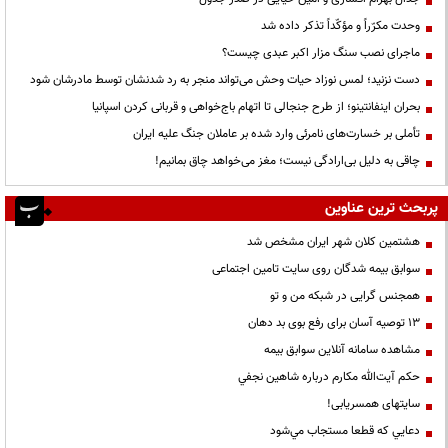
وحدت مکرّراً و مؤکّداً تذکر داده شد
ماجرای نصب سنگ مزار اکبر عبدی چیست؟
دست نزنید؛ لمس نوزاد حیات وحش می‌تواند منجر به رد شدنشان توسط مادرشان شود
بحران اینفانتینو؛ از طرح جنجالی تا اتهام باج‌خواهی و قربانی کردن اسپانیا
تأملی بر خسارت‌های نامرئی وارد شده بر عاملان جنگ علیه ایران
چاقی به دلیل بی‌ارادگی نیست؛ مغز می‌خواهد چاق بمانیم!
پربحث ترین عناوین
هشتمین کلان شهر ایران مشخص شد
سوابق بیمه شدگان روی سایت تامین اجتماعی
همجنس گرایی در شبکه من و تو
13 توصیه آسان برای رفع بوی بد دهان
مشاهده سامانه آنلاين سوابق بیمه
حكم آيت‌الله مكارم درباره شاهين نجفي
سایتهای همسریابی!
دعايي كه قطعا مستجاب مي‌شود