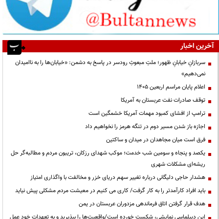
آخرین اخبار
سربازانِ خیابانِ ظهور؛ ملتِ مبعوثِ رودسر در پاسخ به دشمن: «خیابان‌ها را به ناامیدان
نمی‌دهیم»
اعلام پایان مراسم اربعین ۱۴۰۵
توقف صادرات نفت عربستان به آمریکا
ترامپ از افشای کمبود مهمات آمریکا خشمگین است
اجازه باز شدن مسیر دوم در تنگه هرمز را نخواهیم داد
فرق است میان مجاهدان در میدان و ساکتین
یکصد و پنجاه و سومین شب خدمت؛ موکب شهدای رزکان، تریبون مردم و مطالبه‌گر حل
ریشه‌ای مشکلات شهری
هشدار حاجی دلیگانی درباره تغییر سهم دریای خزر و مخالفت با واگذاری امتیاز
باید افراد کارآمدتر را به کار گرفت/ کاری می کنیم در معیشت مردم مشکلی پیش نیاید
هدف قرار گرفتن اتاق‌ فرماندهی مزدوران عربستان در یمن
این دیپلماسی نمایشی، شکست خورده است/واقعیت‌ها را بپذیرید و به تعهدات خود عمل