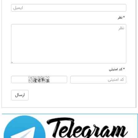
* نظر
* کد امنیتی