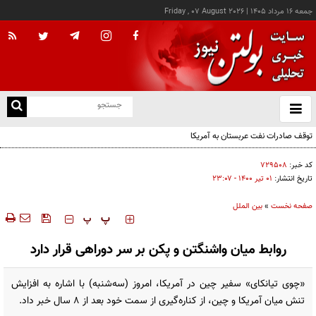
جمعه ۱۶ مرداد ۱۴۰۵
|
Friday , 07 August 2026
از
و
ته
توقف صادرات نفت عربستان به آمریکا
ن
نو
کد خبر:
۷۲۹۵۰۸
تاریخ انتشار:
۰۱ تير ۱۴۰۰ - ۲۳:۰۷
صفحه نخست
»
بین الملل
‍‍‍ پ
پ
روابط میان واشنگتن و پکن بر سر دوراهی قرار دارد
«چوی تیانکای» سفیر چین در آمریکا، امروز (سه‌شنبه) با اشاره به افزایش
تنش میان آمریکا و چین، از کناره‌گیری از سمت خود بعد از ۸ سال خبر داد.