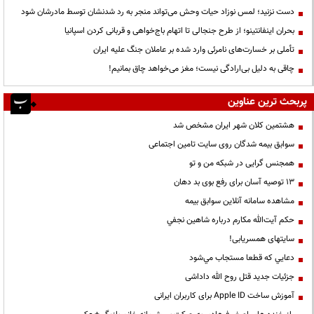
دست نزنید؛ لمس نوزاد حیات وحش می‌تواند منجر به رد شدنشان توسط مادرشان شود
بحران اینفانتینو؛ از طرح جنجالی تا اتهام باج‌خواهی و قربانی کردن اسپانیا
تأملی بر خسارت‌های نامرئی وارد شده بر عاملان جنگ علیه ایران
چاقی به دلیل بی‌ارادگی نیست؛ مغز می‌خواهد چاق بمانیم!
پربحث ترین عناوین
هشتمین کلان شهر ایران مشخص شد
سوابق بیمه شدگان روی سایت تامین اجتماعی
همجنس گرایی در شبکه من و تو
13 توصیه آسان برای رفع بوی بد دهان
مشاهده سامانه آنلاين سوابق بیمه
حكم آيت‌الله مكارم درباره شاهين نجفي
سایتهای همسریابی!
دعايي كه قطعا مستجاب مي‌شود
جزئیات جدید قتل روح الله داداشی
آموزش ساخت Apple ID برای کاربران ایرانی