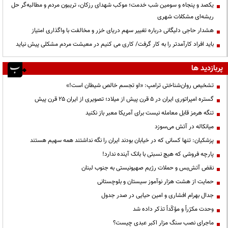
یکصد و پنجاه و سومین شب خدمت؛ موکب شهدای رزکان، تریبون مردم و مطالبه‌گر حل
ریشه‌ای مشکلات شهری
هشدار حاجی دلیگانی درباره تغییر سهم دریای خزر و مخالفت با واگذاری امتیاز
باید افراد کارآمدتر را به کار گرفت/ کاری می کنیم در معیشت مردم مشکلی پیش نیاید
پربازدید ها
تشخیص روان‌شناختی ترامپ: «او تجسم خالص شیطان است!»
گستره امپراتوری ایران در ۵ قرن پیش از میلاد؛ تصویری از ایران ۲۵ قرن پیش
تنگه هرمز قابل معامله نیست برای آمریکا معبر باز نکنید
میانکاله در آتش می‌سوزد
پزشکیان: تنها کسانی که در خیابان بودند ایران را نگه نداشتند همه سهیم هستند
پارچه فروشی که هیچ نسبتی با بانک آینده ندارد!
نقض آتش‌بس و حملات رژیم صهیونیستی به جنوب لبنان
حمایت از هشت هزار نوآموز سیستان و بلوچستانی
جدال بهرام افشاری و امین حیایی در صدر جدول
وحدت مکرّراً و مؤکّداً تذکر داده شد
ماجرای نصب سنگ مزار اکبر عبدی چیست؟