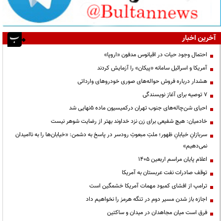
آخرین اخبار
احتمال وجود حیات در اقیانوس مدفون «اروپا»
آمریکا و اسرائیل سامانه «پیکان» را آزمایش کردند
هشدار درباره فروش حواله‌های صوری خودروهای وارداتی
۷ توصیه برای آغاز نویسندگی
احیای شن‌چاله‌های جنوب تهران درکمیسیون ماده ۵نهایی شد
خادمیان: هیچ شفیعی برای زن نزد خداوند بهتر از رضایت شوهر نیست
سربازانِ خیابانِ ظهور؛ ملتِ مبعوثِ رودسر در پاسخ به دشمن: «خیابان‌ها را به ناامیدان
نمی‌دهیم»
اعلام پایان مراسم اربعین ۱۴۰۵
توقف صادرات نفت عربستان به آمریکا
ترامپ از افشای کمبود مهمات آمریکا خشمگین است
اجازه باز شدن مسیر دوم در تنگه هرمز را نخواهیم داد
فرق است میان مجاهدان در میدان و ساکتین