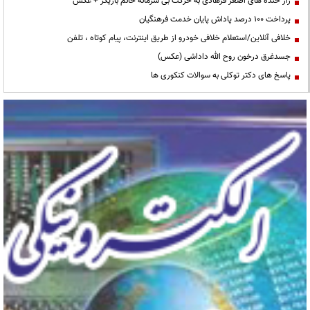
راز خنده های اصغر فرهادی به حرکت بی شرمانه خانم بازیگر + عکس
پرداخت ۱۰۰ درصد پاداش پایان خدمت فرهنگیان
خلافی آنلاین/استعلام خلافی خودرو از طریق اینترنت، پیام کوتاه ، تلفن
جسدغرق درخون روح الله داداشی (عکس)
پاسخ های دکتر توکلی به سوالات کنکوری ها