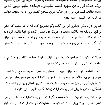
وی در گفت‌وگو با شبکه «الفرات»، گفت:« با طرف آمریکایی درباره اشتباه
بزرگ هدف قرار دادن شهید قاسم سلیمانی، فرمانده سابق نیروی قدس
سپاه انقلاب اسلامی ایران در خاک عراق سخن گفتم زیرا او به دعوت دولت
عراق به این کشور آمده بود».
علاوی در بخش دیگری از این گفت‌وگو تصریح کرد که با دو سفیر که یکی
از آنها نزدیک به ایالات متحده آمریکا بود دیدار کرده و آنها تاکید کرده‌اند
که آمریکا از حضور در عراق خسته شده و برای ادامه حضور در عراق
آمادگی ندارد و می‌خواهد شمار نیروهای خود در کل منطقه را کاهش
دهد.
وی تاکید کرد: بقای آمریکایی‌ها در عراق از طریق قواعد نظامی و احترام به
حاکمیت ارضی عراق سازماندهی نشده بود.
رئیس ائتلاف الوطنیه عراق افزود:« فضای سیاسی، وجود سلاح بی‌ضابطه،
هرج و مرج، خلأ‌های موجود در قانون انتخابات و سرویس‌های بررسی
نتایج رای‌گیری و نیز عدم درک ماهیت نظارت بین‌المللی بر این انتخابات،
همگیبر تلاش‌ها برای اجرای انتخابات زودهنگام، تاثیر منفی دارند».
وی با اشاره به این‌که، به شخصه دیگر اعتمادی به انتخابات و روند سیاسی
کشور ندارد، پیش‌بینی کرد که درصد مشارکت در انتخابات فرارو که قرار