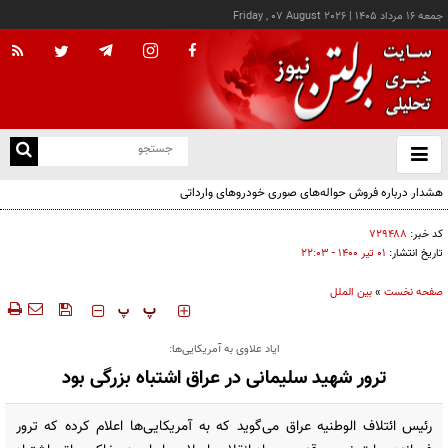
جمعه ۱۶ مرداد ۱۴۰۵
|
Friday , 07 August 2026
از
و
ته
هشدار درباره فروش حواله‌های صوری خودروهای وارداتی
ن
نو
کد خبر:
۷۲۹۴۸۸
تاریخ انتشار:
۰۱ تير ۱۴۰۰ - ۲۲:۰۳
صفحه نخست
»
بین الملل
‍‍‍ پ
پ
ایاد علاوی به آمریکایی‌ها:
ترور شهید سلیمانی در عراق اشتباه بزرگی بود
رئیس ائتلاف الوطنیه عراق می‌گوید که به آمریکایی‌ها اعلام کرده که ترور