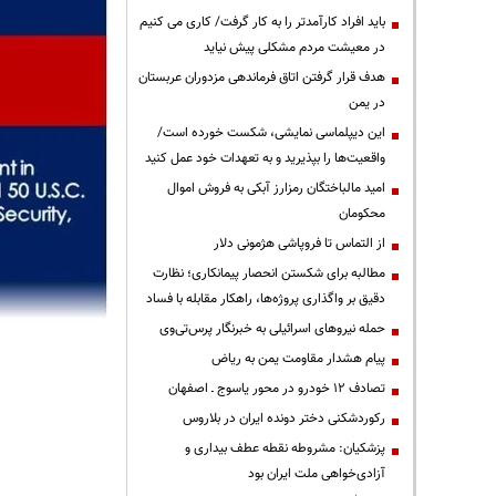
باید افراد کارآمدتر را به کار گرفت/ کاری می کنیم
در معیشت مردم مشکلی پیش نیاید
هدف قرار گرفتن اتاق‌ فرماندهی مزدوران عربستان
در یمن
این دیپلماسی نمایشی، شکست خورده است/
واقعیت‌ها را بپذیرید و به تعهدات خود عمل کنید
امید مالباختگان رمزارز آبکی به فروش اموال
محکومان
از التماس تا فروپاشی هژمونی دلار
مطالبه برای شکستن انحصار پیمانکاری؛ نظارت
دقیق بر واگذاری پروژه‌ها، راهکار مقابله با فساد
حمله نیروهای اسرائیلی به خبرنگار پرس‌تی‌وی
پیام هشدار مقاومت یمن به ریاض
تصادف ۱۲ خودرو در محور یاسوج ـ اصفهان
رکوردشکنی دختر دونده ایران در بلاروس
پزشکیان: مشروطه نقطه عطف بیداری و
آزادی‌خواهی ملت ایران بود