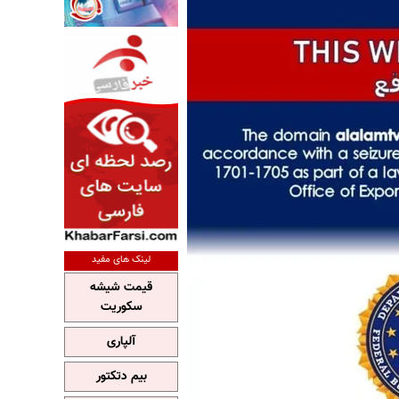
لینک های مفید
قیمت شیشه
سکوریت
آلپاری
بیم دتکتور