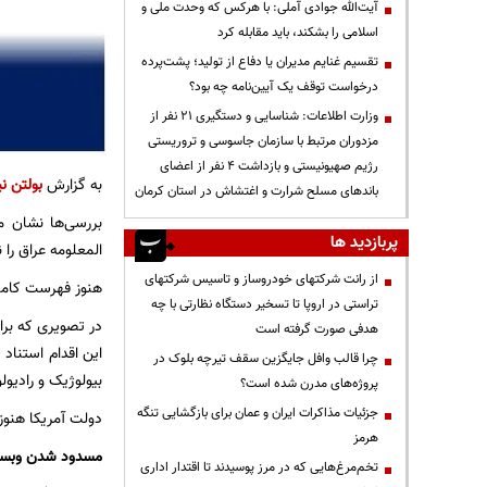
آیت‌الله جوادی آملی: با هرکس که وحدت ملی و
اسلامی را بشکند، باید مقابله کرد
تقسیم غنایم مدیران یا دفاع از تولید؛ پشت‌پرده
درخواست توقف یک آیین‌نامه چه بود؟
وزارت اطلاعات: شناسایی و دستگیری ۲۱ نفر از
مزدوران مرتبط با سازمان جاسوسی و تروریستی
رژیم صهیونیستی و بازداشت ۴ نفر از اعضای
به گزارش
بولتن نی
باندهای مسلح شرارت و اغتشاش در استان کرمان
بررسی‌ها نشان م
پربازدید ها
المعلومه عراق را
از رانت‌ شرکتهای خودروساز و تاسیس شرکتهای
هنوز فهرست کامل
تراستی در اروپا تا تسخیر دستگاه نظارتی با چه
در تصویری که برا
هدفی صورت گرفته است
این اقدام استناد
چرا قالب وافل جایگزین سقف تیرچه بلوک در
بیولوژیک و رادیول
پروژه‌های مدرن شده است؟
جزئیات مذاکرات ایران و عمان برای بازگشایی تنگه
دولت آمریکا هنوز 
هرمز
مسدود شدن وبسایت‌
تخم‌مرغ‌هایی که در مرز پوسیدند تا اقتدار اداری