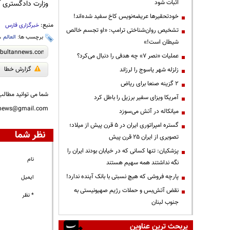
اثبات شود
وزارت دادگستری آم
خودتحقیرها عریضه‌نویس کاخ سفید شده‌اند!
منبع:
خبرگزاری فارس
تشخیص روان‌شناختی ترامپ: «او تجسم خالص
برچسب ها:
العالم
،
شیطان است!»
عملیات «نصر ۷» چه هدفی را دنبال می‌کرد؟
گزارش خطا
زلزله شهر یاسوج را لرزاند
۲ گزینه صنعا برای ریاض
شما می توانید مطالب 
آمریکا ویزای سفیر برزیل را باطل کرد
nnews@gmail.com
میانکاله در آتش می‌سوزد
گستره امپراتوری ایران در ۵ قرن پیش از میلاد؛
نظر شما
تصویری از ایران ۲۵ قرن پیش
پزشکیان: تنها کسانی که در خیابان بودند ایران را
نام
نگه نداشتند همه سهیم هستند
پارچه فروشی که هیچ نسبتی با بانک آینده ندارد!
ایمیل
نقض آتش‌بس و حملات رژیم صهیونیستی به
* نظر
جنوب لبنان
پربحث ترین عناوین