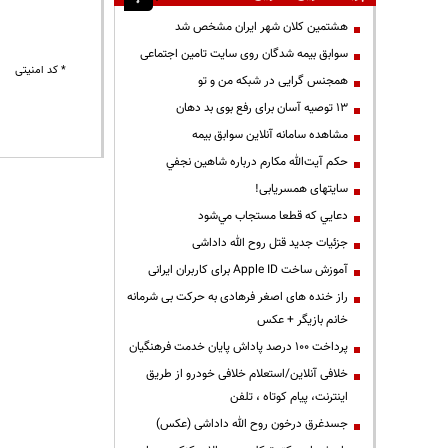
هشتمین کلان شهر ایران مشخص شد
سوابق بیمه شدگان روی سایت تامین اجتماعی
* کد امنیتی
همجنس گرایی در شبکه من و تو
13 توصیه آسان برای رفع بوی بد دهان
مشاهده سامانه آنلاين سوابق بیمه
حكم آيت‌الله مكارم درباره شاهين نجفي
سایتهای همسریابی!
دعايي كه قطعا مستجاب مي‌شود
جزئیات جدید قتل روح الله داداشی
آموزش ساخت Apple ID برای کاربران ایرانی
راز خنده های اصغر فرهادی به حرکت بی شرمانه
خانم بازیگر + عکس
پرداخت ۱۰۰ درصد پاداش پایان خدمت فرهنگیان
خلافی آنلاین/استعلام خلافی خودرو از طریق
اینترنت، پیام کوتاه ، تلفن
جسدغرق درخون روح الله داداشی (عکس)