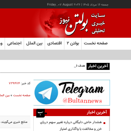
جمعه ۱۶ مرداد ۱۴۰۵
|
Friday , 07 August 2026
صفحه نخست
بولتن ۲
اقتصادی
بین الملل
اجتماعی
ور
آخرین اخبار
هدف قرار گرفتن اتاق‌ فرماندهی مزدوران عربستان در یمن
کد خبر:
۷۲۹۴۷۴
صفحه نخست
»
بین المل
آخرین اخبار
منابع خبری می‌گویند 
هشدار حاجی دلیگانی درباره تغییر سهم دریای
خزر و مخالفت با واگذاری امتیاز