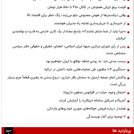
قیمت‌ برنج ایرانی همچنان در کانال ۴۵۰ تا ۵۵۰ هزار تومان
وقتی دیتاسنترها از هوش مصنوعی جلو می‌زنند؛ زنگ خطر برای اقتصاد AI
از خبرسازی تا جریان‌سازی نقشه راه مدیران هوشمند
«چرا نباید از شما متنفر باشند؟»؛ پاسخ معنادار یک کاربر خارجی به قدرت و توانمندی
ایرانیان
پس از رأی شورای مرکزی جبهه ایران اسلامی؛ اعضای حقیقی و حقوقی دفتر سیاسی
مشخص شدند
بسنت مدعی شد: به زودی شاهد توافق با ایران خواهیم بود
دستگیری ۱۰۴ مظنون طی عملیات‌هایی علیه داعش در ترکیه
واکنش امام جمعه اردبیل به سخنان باقر خرازی: دروغ بستن به رهبری قطعاً جرم بسیار
بزرگی است
احتمال وجود حیات در اقیانوس مدفون «اروپا»
آمریکا و اسرائیل سامانه «پیکان» را آزمایش کردند
هشدار درباره فروش حواله‌های صوری خودروهای وارداتی
۷ توصیه برای آغاز نویسندگی
پربازدید ها