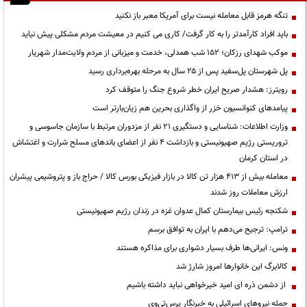
تنگه هرمز قابل معامله نیست برای آمریکا معبر باز نکنید
باید افراد کارآمدتر را به کار گرفت/ کاری می کنیم در معیشت مردم مشکلی پیش نیاید
موکب شهدای رزکان؛ ۱۵۲ شب همدلی، خدمت و میزبانی از مردم ولایت‌مدار شهریار
پل شهرستان پل‌سفید پس از ۲۵ سال به مرحله بهره‌برداری رسید
رویترز: هشدار صریح ایران خطر شروع جنگ را متوقف کرد
پیامدهای کنوانسیون خزر از واگذاری بحرین هم زیان‌بارتر است
وزارت اطلاعات: شناسایی و دستگیری ۲۱ نفر از مزدوران مرتبط با سازمان جاسوسی و
تروریستی رژیم صهیونیستی و بازداشت ۴ نفر از اعضای باندهای مسلح شرارت و اغتشاش
در استان کرمان
معامله بیش از ۴۱۳ هزار تن کالا در بازار فیزیکی بورس کالا / حراج باز و پتروشیمی پیشران
ارزش معاملات روز شدند
شکنجه رئیس بیمارستان کمال عدوان غزه در زندان رژیم صهیونیستی
ترامپ: ترجیح می‌دهم با ایران به توافق برسم
ونس: ایرانی‌ها طرف بسیار دشواری برای مذاکره هستند
کالابرگ این خانوارها امروز شارژ شد
از دشمن ذره ای امید خیرخواهی نباید داشته باشیم
حمله نیروهای اسرائیلی به خبرنگار پرس‌تی‌وی