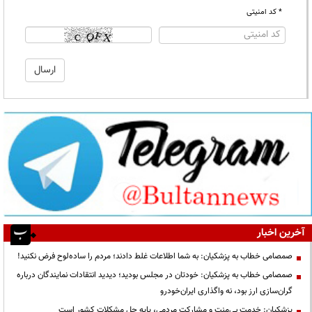
* کد امنیتی
آخرین اخبار
صمصامی خطاب به پزشکیان: به شما اطلاعات غلط دادند؛ مردم را ساده‌لوح فرض نکنید!
صمصامی خطاب به پزشکیان: خودتان در مجلس بودید؛ دیدید انتقادات نمایندگان درباره
گران‌سازی ارز بود، نه واگذاری ایران‌خودرو
پزشکیان: خدمت بی‌منت و مشارکت مردمی، پایه حل مشکلات کشور است