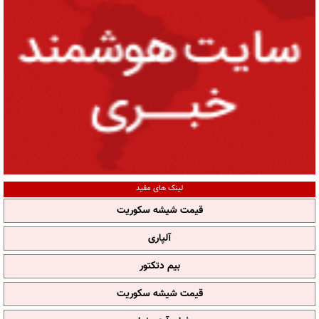
لینک های مفید
قیمت شیشه سکوریت
آلپاری
بیم دتکتور
قیمت شیشه سکوریت