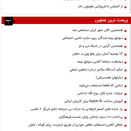
از التماس تا فروپاشی هژمونی دلار
پربحث ترین عناوین
هشتمین کلان شهر ایران مشخص شد
سوابق بیمه شدگان روی سایت تامین اجتماعی
همجنس گرایی در شبکه من و تو
13 توصیه آسان برای رفع بوی بد دهان
مشاهده سامانه آنلاين سوابق بیمه
حكم آيت‌الله مكارم درباره شاهين نجفي
سایتهای همسریابی!
دعايي كه قطعا مستجاب مي‌شود
جزئیات جدید قتل روح الله داداشی
آموزش ساخت Apple ID برای کاربران ایرانی
راز خنده های اصغر فرهادی به حرکت بی شرمانه خانم بازیگر + عکس
پرداخت ۱۰۰ درصد پاداش پایان خدمت فرهنگیان
خلافی آنلاین/استعلام خلافی خودرو از طریق اینترنت، پیام کوتاه ، تلفن