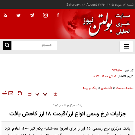
شنبه ۱۷ مرداد ۱۴۰۵
|
Saturday , 08 August 2026
از
و
ته
کالابرگ این خانوارها امروز شارژ شد
ن
نو
کد خبر:
۷۲۹۴۰۰
تاریخ انتشار:
۰۱ تير ۱۴۰۰ - ۱۱:۱۷
صفحه نخست
»
اقتصادی
»
بانک و بیمه
‍‍‍ پ
پ
بانک مرکزی اعلام کرد؛
جزئیات نرخ رسمی انواع ارز/قیمت ۱۸ ارز کاهش یافت
بانک مرکزی نرخ رسمی ۴۶ ارز را برای امروز سه‌شنبه یکم تیر ۱۴۰۰ اعلام کرد