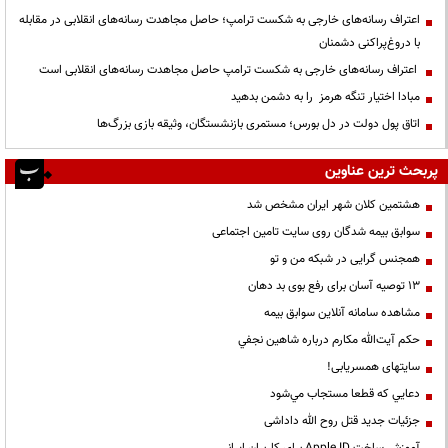
اعتراف رسانه‌های خارجی به شکست ترامپ؛ حاصل مجاهدت رسانه‌های انقلابی در مقابله
با دروغ‌پراکنی دشمنان
اعتراف رسانه‌های خارجی به شکست ترامپ حاصل مجاهدت رسانه‌های انقلابی است
مبادا اختیار تنگه هرمز را به دشمن بدهید
اتاق پول دولت در دل بورس؛ مستمری بازنشستگان، وثیقه بازی بزرگ‌ها
پربحث ترین عناوین
هشتمین کلان شهر ایران مشخص شد
سوابق بیمه شدگان روی سایت تامین اجتماعی
همجنس گرایی در شبکه من و تو
13 توصیه آسان برای رفع بوی بد دهان
مشاهده سامانه آنلاين سوابق بیمه
حكم آيت‌الله مكارم درباره شاهين نجفي
سایتهای همسریابی!
دعايي كه قطعا مستجاب مي‌شود
جزئیات جدید قتل روح الله داداشی