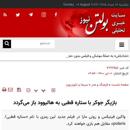
يکشنبه ۱۸ مرداد ۱۴۰۵
|
Sunday , 09 August 2026
از
و
ته
«شادباش» به حملۀ موشکی و فیلمی بدون حجاب؛ روایت تناقض‌های محسن قرایی
ن
نو
کد خبر:
۷۲۹۳۵۵
تاریخ انتشار:
۰۱ تير ۱۴۰۰ - ۰۹:۵۶
صفحه نخست
»
فرهنگ و هنر
»
سینما و تلویزیون
‍‍‍ پ
پ
بازیگر جوکر با ستاره قطبی به هالیوود باز می‌گردد
واکین فینیکس و رونی مارا در فیلم جدید لین رمزی با نام «ستاره قطبی/
polaris» مقابل هم بازی خواهند کرد.