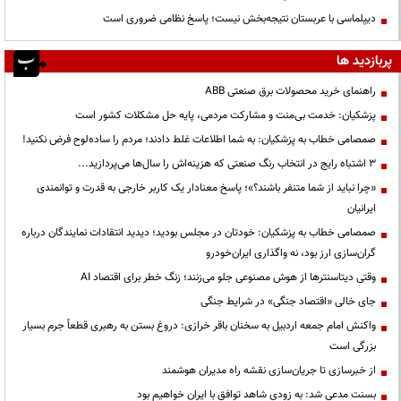
دیپلماسی با عربستان نتیجه‌بخش نیست؛ پاسخ نظامی ضروری است
پربازدید ها
راهنمای خرید محصولات برق صنعتی ABB
پزشکیان: خدمت بی‌منت و مشارکت مردمی، پایه حل مشکلات کشور است
صمصامی خطاب به پزشکیان: به شما اطلاعات غلط دادند؛ مردم را ساده‌لوح فرض نکنید!
3 اشتباه رایج در انتخاب رنگ صنعتی که هزینه‌اش را سال‌ها می‌پردازید...
«چرا نباید از شما متنفر باشند؟»؛ پاسخ معنادار یک کاربر خارجی به قدرت و توانمندی
ایرانیان
صمصامی خطاب به پزشکیان: خودتان در مجلس بودید؛ دیدید انتقادات نمایندگان درباره
گران‌سازی ارز بود، نه واگذاری ایران‌خودرو
وقتی دیتاسنترها از هوش مصنوعی جلو می‌زنند؛ زنگ خطر برای اقتصاد AI
جای خالی «اقتصاد جنگی» در شرایط جنگی
واکنش امام جمعه اردبیل به سخنان باقر خرازی: دروغ بستن به رهبری قطعاً جرم بسیار
بزرگی است
از خبرسازی تا جریان‌سازی نقشه راه مدیران هوشمند
بسنت مدعی شد: به زودی شاهد توافق با ایران خواهیم بود