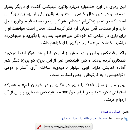
لین رمزی در این جشنواره درباره واکین فینیکس گفت: او بازیگر بسیار
مستعد و در عین حال خاصی است و به یقین یکی از بهترین بازیگرانی
است که در تمام زندگی‌ام دیده‌ام. هر کار او در صحنه فیلمبرداری دلیل
دارد و از مدت‌ها قبل درباره آن فکر کرده است. محال است موافقت او را
برای بازی در فیلمی که خودتان می‌خواهید بسازید را بگیرید و هیجان‌زده
نباشید. خوشحالم همکاری دیگری با او خواهم داشت.
واکین فینیکس و لین رمزی پیش از این در فیلم «تو هرگز اینجا نبودی»
همکاری کرده بودند. واکین فینیکس غیر از این پروژه دو پروژه دیگر هم
آماده نمایش داراد. اولی «بلوار ناامیدی» ساخته آری آستر و دومی
«کوله‌پشتی» به کارگردانی ریدلی اسکات است.
رونی مارا از سال ۲۰۰۵ با بازی در «کابوس در خیابان الم» و «شبکه
اجتماعی» درخشید و در فیلم «او/ her» با فینیکس همبازی و پس از آن
ازدواج کردند.
منبع:
خبرگزاری میزان
برچسب ها:
جشنواره فیلم والنسیا
،
هیات داوران