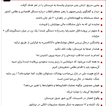
یحیی سریع: ارتش یمن مزدوران وابسته به عربستان را در تعز هدف گرفت
دیدار و گفتگوی رئیس‌جمهور با رهبر معظم انقلاب درباره مسائل اقتصادی و نظامی کشور
حمله مسلحانه به قهوه‌خانه‌ای در زاهدان؛ ۲ نفر جان باختند
نماینده ای که به دلیل مشکلات مالی موبایلش را فروخت
۵ متهم در پرونده قتل حمیدرضا رجب‌زاده دستگیر شدند/ یک زن در میان دستگیرشدگان +
جزئیات
واشنگتن درحال بررسی انتقال موشک‌های «آتاکامس» به اوکراین از طریق ترکیه
هشدار صنعا به عربستان: وقت تلف نکنید
اعدام بد است اما قلب تپنده‌ای را از سینه بیرون کشیدن نه!
به همه ثابت می‌شود که دیپلماسی با رژیم پست سعودی بی‌فایده است| برای تنبیه
آل‌سعود باید با اقدام نظامی تحقیرشان کنیم
تاراج هویت ملی در بازار بی‌صاحب پوشاک؛ مسئولان نظارت کجا خوابیده‌اند؟ / زیر سایه
جنگ، جامعه در حال بی‌حیا شدن است
هوش مصنوعی چگونه عملیات فضاپیماها و ماهواره‌ها را تغییر می‌دهد؟
انفجارها کی‌یف را دوباره لرزاند
وقوع انفجار در تاسیسات گازی شهر جبیل عربستان
یک کشته و ۱۲ مسموم به دنبال مصرف مشروبات الکلی در نیشابور