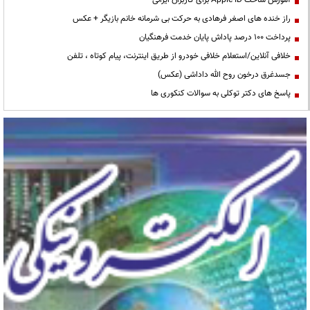
آموزش ساخت Apple ID برای کاربران ایرانی
راز خنده های اصغر فرهادی به حرکت بی شرمانه خانم بازیگر + عکس
پرداخت ۱۰۰ درصد پاداش پایان خدمت فرهنگیان
خلافی آنلاین/استعلام خلافی خودرو از طریق اینترنت، پیام کوتاه ، تلفن
جسدغرق درخون روح الله داداشی (عکس)
پاسخ های دکتر توکلی به سوالات کنکوری ها