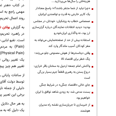
هزینه‌اش را سال‌ها می‌پردازید...
«چرا نباید از شما متنفر باشند؟»؛ پاسخ معنادار
مهمی راجع به است
یک کاربر خارجی به قدرت و توانمندی ایرانیان
روند اعمال تحریم‌ه
صمصامی خطاب به پزشکیان: خودتان در مجلس
به گزارش
بولتن نی
بودید؛ دیدید انتقادات نمایندگان درباره گران‌سازی
ارز بود، نه واگذاری ایران‌خودرو
در راهبرد تحریم‌
است. نفیو ابایی ن
استفاده بیش از حد از صفحه‌نمایش می‌تواند به
مغز کودکان آسیب ماندگار وارد کند
(Pain) به م
(n
وقتی دیتاسنترها از هوش مصنوعی جلو می‌زنند؛
زنگ خطر برای اقتصاد AI
تغییر هم چیز پیچ
واکنش امام جمعه اردبیل به سخنان باقر خرازی:
دروغ بستن به رهبری قطعاً جرم بسیار بزرگی
است
توسط دولت آقای ر
جای خالی «اقتصاد جنگی» در شرایط جنگی
دلیلی از جمله نا
بسنت مدعی شد: به زودی شاهد توافق با ایران
برخی این تعبیر پیر
خواهیم بود
به هر حال دلایل م
از خبرسازی تا جریان‌سازی نقشه راه مدیران
یک دلیل که به مق
هوشمند