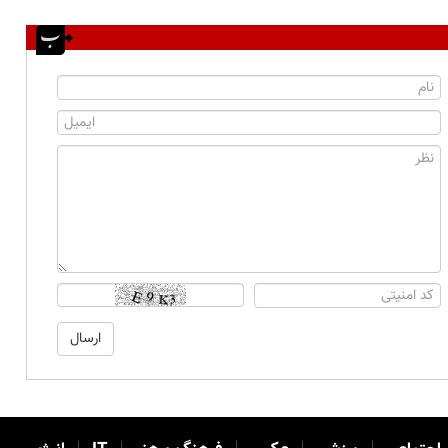
|
|
|
|
|