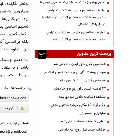
صدور بیش از ۹۰ درصد هدایت تحصیلی نهمی ها
به‌نظر نگارنده، 
اعتراف رسانه‌های خارجی به شکست ترامپ؛
همان‌طور که نفی
حاصل مجاهدت رسانه‌های انقلابی در مقابله با
دروغ‌پراکنی دشمنان
تسلیم اساسی ببین
اعتراف رسانه‌های خارجی به شکست ترامپ
مکمل کمپین تحریم
حاصل مجاهدت رسانه‌های انقلابی است
بلکه بر اساس آنچ
ایران تداوم یابد.
پربحث ترین عناوین
اما حضور چشمگیر 
هشتمین کلان شهر ایران مشخص شد
باشد. و به‌اعتقاد
سوابق بیمه شدگان روی سایت تامین اجتماعی
مربوط است، می‌ت
همجنس گرایی در شبکه من و تو
برچسب ها:
ایران
،
13 توصیه آسان برای رفع بوی بد دهان
مشاهده سامانه آنلاين سوابق بیمه
حكم آيت‌الله مكارم درباره شاهين نجفي
گزارش خطا
سایتهای همسریابی!
دعايي كه قطعا مستجاب مي‌شود
شما می توانید مطالب 
جزئیات جدید قتل روح الله داداشی
nnews@gmail.com