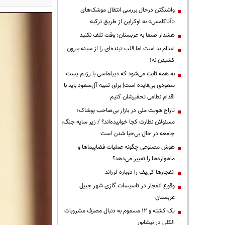
واشنگتن درحال بررسی انتقال موشک‌های
«آتاکامس» به اوکراین از طریق ترکیه
هشدار صنعا به عربستان: وقت تلف نکنید
اعدام بد است اما قلب تپنده‌ای را از سینه بیرون
کشیدن نه!
به همه ثابت می‌شود که دیپلماسی با رژیم پست
سعودی بی‌فایده است| برای تنبیه آل‌سعود باید با
اقدام نظامی تحقیرشان کنیم
تاراج هویت ملی در بازار بی‌صاحب پوشاک؛
مسئولان نظارت کجا خوابیده‌اند؟ / زیر سایه جنگ،
جامعه در حال بی‌حیا شدن است
هوش مصنوعی چگونه عملیات فضاپیماها و
ماهواره‌ها را تغییر می‌دهد؟
انفجارها کی‌یف را دوباره لرزاند
وقوع انفجار در تاسیسات گازی شهر جبیل
عربستان
یک کشته و ۱۲ مسموم به دنبال مصرف مشروبات
الکلی در نیشابور