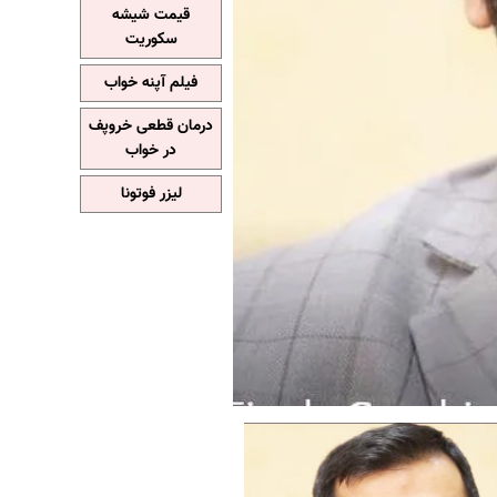
قیمت شیشه
سکوریت
فیلم آپنه خواب
درمان قطعی خروپف
در خواب
لیزر فوتونا