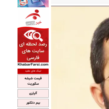
لینک های مفید
قیمت شیشه
سکوریت
آلپاری
بیم دتکتور