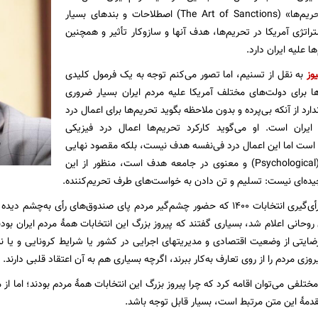
در کتاب «هنر تحریم‌ها» (The Art of Sanctions) اصطلاحات و بندهای بسیار
راتژی آمریکا در تحریم‌ها، هدف آنها و سازوکار تأثیر و همچنین
ا علیه ایران دارد.
وز
به نقل از تسنیم، اما تصور می‌کنم توجه به یک فرمول کلیدی
ها برای دولت‌های مختلف آمریکا علیه مردم ایران بسیار ضروری
دارد از آنکه بی‌پرده و بدون ملاحظه بگوید تحریم‌ها برای اعمال درد
ردم ایران است. او می‌گوید کارکرد تحریم‌ها اعمال درد فیزیکی
Physical Pai) است اما این اعمال درد فی‌نفسه هدف نیست، بلکه مقصود نهایی
یک تغییر روانی (Psychological) و معنوی در جامعه هدف است، منظور از این
یده‌ای نیست: تسلیم و تن دادن به خواست‌های طرف تحریم‌کننده.
وحانی اعلام شد، بسیاری گفتند که پیروز بزرگ این انتخابات همۀ مردم ایران بودند
رضایتی از وضعیت اقتصادی و مدیریتهای اجرایی در کشور یا شرایط کرونایی و یا ن
وزی مردم را از روی تعارف به‌کار ببرند، اگرچه بسیاری هم به آن اعتقاد قلبی دارند.
ختلفی می‌توان اقامه کرد که چرا پیروز بزرگ این انتخابات ‌همۀ مردم بودند؛ اما از 
دمۀ این متن مرتبط است، بسیار قابل توجه باشد.