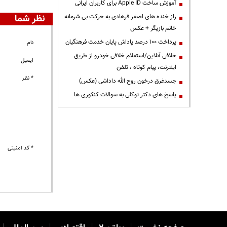
آموزش ساخت Apple ID برای کاربران ایرانی
نظر شما
راز خنده های اصغر فرهادی به حرکت بی شرمانه
خانم بازیگر + عکس
پرداخت ۱۰۰ درصد پاداش پایان خدمت فرهنگیان
نام
خلافی آنلاین/استعلام خلافی خودرو از طریق
ایمیل
اینترنت، پیام کوتاه ، تلفن
* نظر
جسدغرق درخون روح الله داداشی (عکس)
پاسخ های دکتر توکلی به سوالات کنکوری ها
* کد امنیتی
|
|
|
|