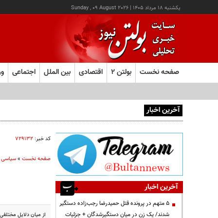
يکشنبه ۱۸ مرداد ۱۴۰۵
|
Sunday , 09 August 2026
صفحه نخست
بولتن ۲
اقتصادی
بین الملل
اجتماعی
ور
آخرین اخبار
هشدار صنعا به عربستان: وقت تلف نکنید
کد خبر:
۷۲۹۱۳۲
صفحه نخست
»
سیاسی
آخرین اخبار
۵ متهم در پرونده قتل حمیدرضا رجب‌زاده دستگیر
شدند/ یک زن در میان دستگیرشدگان + جزئیات
از میان دلایل مختلفی که می‌توان درباره