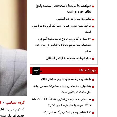
دیپلماسی با عربستان نتیجه‌بخش نیست؛ پاسخ
نظامی ضروری است
مقاومت یمن؛ دو خیز اساسی
توافقِ بدونِ تاییدِ رهبری؛ تنها یک قراردادِ بی‌ارزش
است
۳۰ سال واگذاری و خروج ثروت ملی؛ گام دوم
تضعیف بنیه مردم وایجاد نارضایتی در بین احاد
مردم
سفر فرمانده سنتکام به اراضی اشغالی
پربازدید ها
راهنمای خرید محصولات برق صنعتی ABB
پزشکیان: خدمت بی‌منت و مشارکت مردمی، پایه
حل مشکلات کشور است
صمصامی خطاب به پزشکیان: به شما اطلاعات غلط
گروه سیاسی
-
ک
دادند؛ مردم را ساده‌لوح فرض نکنید!
تسنیم در یاداشت
3 اشتباه رایج در انتخاب رنگ صنعتی که