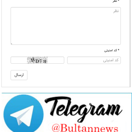
* نظر
* کد امنیتی