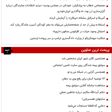
صمصامی خطاب به پزشکیان: خودتان در مجلس بودید؛ دیدید انتقادات نمایندگان درباره
گران‌سازی ارز بود، نه واگذاری ایران‌خودرو
آمریکا و اسرائیل سامانه «پیکان» را آزمایش کردند
استفاده بیش از حد از صفحه‌نمایش می‌تواند به مغز کودکان آسیب ماندگار وارد کند
احتمال وجود حیات در اقیانوس مدفون «اروپا»
شکایت نیومکزیکو از وزارت دادگستری ترامپ بر سر پرونده اپستین
پربحث ترین عناوین
هشتمین کلان شهر ایران مشخص شد
سوابق بیمه شدگان روی سایت تامین اجتماعی
همجنس گرایی در شبکه من و تو
13 توصیه آسان برای رفع بوی بد دهان
مشاهده سامانه آنلاين سوابق بیمه
حكم آيت‌الله مكارم درباره شاهين نجفي
سایتهای همسریابی!
دعايي كه قطعا مستجاب مي‌شود