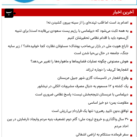
آخرین اخبار
اعدام بد است اما قلب تپنده‌ای را از سینه بیرون کشیدن نه!
به همه ثابت می‌شود که دیپلماسی با رژیم پست سعودی بی‌فایده است| برای تنبیه
آل‌سعود باید با اقدام نظامی تحقیرشان کنیم
تاراج هویت ملی در بازار بی‌صاحب پوشاک؛ مسئولان نظارت کجا خوابیده‌اند؟ / زیر سایه
جنگ، جامعه در حال بی‌حیا شدن است
هوش مصنوعی چگونه عملیات فضاپیماها و ماهواره‌ها را تغییر می‌دهد؟
انفجارها کی‌یف را دوباره لرزاند
وقوع انفجار در تاسیسات گازی شهر جبیل عربستان
یک کشته و ۱۲ مسموم به دنبال مصرف مشروبات الکلی در نیشابور
دیپلماسی با عربستان نتیجه‌بخش نیست؛ پاسخ نظامی ضروری است
مقاومت یمن؛ دو خیز اساسی
توافقِ بدونِ تاییدِ رهبری؛ تنها یک قراردادِ بی‌ارزش است
۳۰ سال واگذاری و خروج ثروت ملی؛ گام دوم تضعیف بنیه مردم وایجاد نارضایتی در بین
احاد مردم
سفر فرمانده سنتکام به اراضی اشغالی