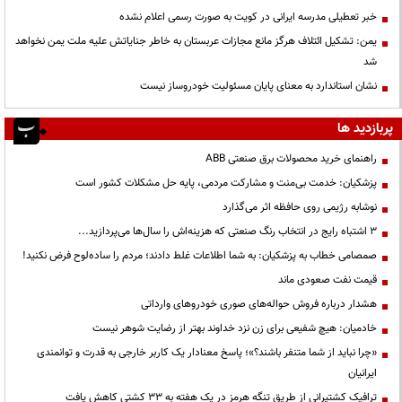
خبر تعطیلی مدرسه ایرانی در کویت به صورت رسمی اعلام نشده
یمن: تشکیل ائتلاف هرگز مانع مجازات عربستان به خاطر جنایاتش علیه ملت یمن نخواهد
شد
نشان استاندارد به معنای پایان مسئولیت خودروساز نیست
پربازدید ها
راهنمای خرید محصولات برق صنعتی ABB
پزشکیان: خدمت بی‌منت و مشارکت مردمی، پایه حل مشکلات کشور است
نوشابه رژیمی روی حافظه اثر می‌گذارد
3 اشتباه رایج در انتخاب رنگ صنعتی که هزینه‌اش را سال‌ها می‌پردازید...
صمصامی خطاب به پزشکیان: به شما اطلاعات غلط دادند؛ مردم را ساده‌لوح فرض نکنید!
قیمت نفت صعودی ماند
هشدار درباره فروش حواله‌های صوری خودروهای وارداتی
خادمیان: هیچ شفیعی برای زن نزد خداوند بهتر از رضایت شوهر نیست
«چرا نباید از شما متنفر باشند؟»؛ پاسخ معنادار یک کاربر خارجی به قدرت و توانمندی
ایرانیان
ترافیک کشتیرانی از طریق تنگه هرمز در یک هفته به ۳۳ کشتی کاهش یافت