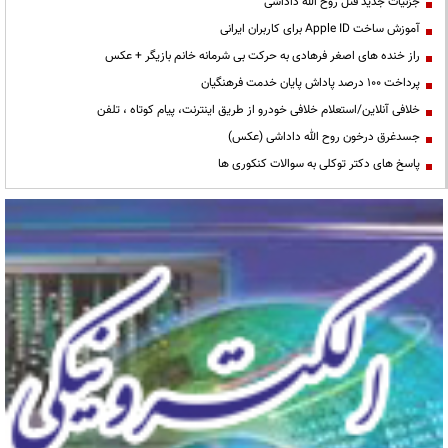
جزئیات جدید قتل روح الله داداشی
آموزش ساخت Apple ID برای کاربران ایرانی
راز خنده های اصغر فرهادی به حرکت بی شرمانه خانم بازیگر + عکس
پرداخت ۱۰۰ درصد پاداش پایان خدمت فرهنگیان
خلافی آنلاین/استعلام خلافی خودرو از طریق اینترنت، پیام کوتاه ، تلفن
جسدغرق درخون روح الله داداشی (عکس)
پاسخ های دکتر توکلی به سوالات کنکوری ها