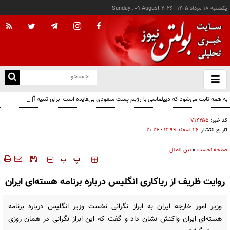
يکشنبه ۱۸ مرداد ۱۴۰۵
|
Sunday , 09 August 2026
از
و
ته
به همه ثابت می‌شود که دیپلماسی با رژیم پست سعودی بی‌فایده است| برای تنبیه آل‌سعود باید
ن
با اقدام نظامی تحقیرشان کنیم
نو
کد خبر:
۷۱۴۲۵۵
تاریخ انتشار:
۲۶ اسفند ۱۳۹۹ - ۲۱:۲۴
صفحه نخست
»
بین الملل
‍‍‍ پ
پ
روایت ظریف از ریاکاری انگلیس درباره برنامه هسته‌ای ایران
وزیر امور خارجه ایران به ابراز نگرانی نخست وزیر انگلیس درباره برنامه
هسته‌ای ایران واکنش نشان داد و گفت که این ابراز نگرانی در همان روزی