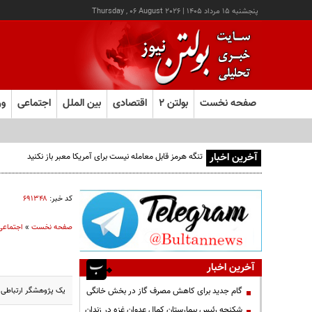
پنجشنبه ۱۵ مرداد ۱۴۰۵
|
Thursday , 06 August 2026
صفحه نخست
بولتن ۲
اقتصادی
بین الملل
اجتماعی
ور
آخرین اخبار
تنگه هرمز قابل معامله نیست برای آمریکا معبر باز نکنید
کد خبر:
۶۹۱۳۴۸
صفحه نخست
»
اجتماعی
آخرین اخبار
یک پژوهشگر ارتباطی 
گام جدید برای کاهش مصرف گاز در بخش خانگی
شکنجه رئیس بیمارستان کمال عدوان غزه در زندان