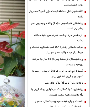
رژیم صهیونیستی
تنگه هرمز قابل معامله نیست برای آمریکا معبر باز
نکنید
پیامدهای کنوانسیون خزر از واگذاری بحرین هم
زیان‌بارتر است
از دشمن ذره ای امید خیرخواهی نباید داشته
باشیم
موکب شهدای رزکان؛ ۱۵۲ شب همدلی، خدمت و
میزبانی از مردم ولایت‌مدار شهریار
پل شهرستان پل‌سفید پس از ۲۵ سال به مرحله
بهره‌برداری رسید
گستره امپراتوری ایران در ۵ قرن پیش از میلاد؛
تصویری از ایران ۲۵ قرن پیش
وحدت مکرّراً و مؤکّداً تذکر داده شد
پزشکیان: تنها کسانی که در خیابان بودند ایران را
نگه نداشتند همه سهیم هستند
نشست چهارجانبه سعودی، پاکستان، مصر و
ترکیه با تاکید بر کنترل تنش‌ها