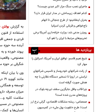
ماجرای نصب سنگ مزار اکبر عبدی چیست؟
کدام اهداف زیرساختی در مدار ایران قرار دارد؟
بحران اینفانتینو؛ از طرح جنجالی تا اتهام
باج‌خواهی و قربانی کردن اسپانیا
به گزارش
بولتن ن
استفاده از فنون 
رویترز مدعی شد: وزارت خزانه‌داری آمریکا برخی
تحریم‌های مرتبط با ایران را لغو کرد
فردی و جمعی افر
آینده سه حوزه سل
پربازدید ها
پیوند خورده و به 
مصنوعی، واقعیت ت
شیخ نعیم قاسم: توافق ایران و آمریکا، اسرائیل را
شگرفی بر حوزه س
مهار کرد
از رانت‌ شرکتهای خودروساز و تاسیس شرکتهای
وی با بیان اینکه
تراستی در اروپا تا تسخیر دستگاه نظارتی با چه
مان
هدفی صورت گرفته است
توسعه و همگانی ش
چرا قالب وافل جایگزین سقف تیرچه بلوک در
میزان مصرف دارو
پروژه‌های مدرن شده است؟
سلامت کلیه و...
صمصامی: ریشه مشکلات اقتصادی، گرانی نرخ ارز
مصنوعی در مسیر ک
است/ طرح «تقویت پول ملی» در کمیسیون
انسان‌ها و کمک ب