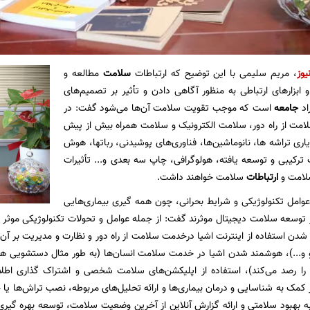
یوز
، مریم سلیمی با این توضیح که ارتباطات
سلامت
مطالعه و
و ابزار‌های ارتباطی به منظور آگاهی دادن و تأثیر بر تصمیم‌های
اد
جامعه
است که موجب تقویت سلامت آن‌ها می‌شود گفت: در
امت از راه دور، سلامت الکترونیک و سلامت همراه بیش از پیش
یاری تراشه ها، نانوماشین‌ها، فناوری‌های پوشیدنی، رباتها، هوش
رکیبی و توسعه یافته، هولوگرافی، چاپ سه بعدی و... تأثیرات
لامت و
ارتباطات
سلامت خواهند داشت.
 عوامل تکنولوژیکی و شرایط بحرانی، چون همه گیری بیماری‌هایی
ند کووید ۱۹ در توسعه سلامت دیجیتال موثرند گفت: از جمله عوامل و تحولات تکنولوژیکی موثر
دن استفاده از اینترنت اشیا درخدمت سلامت از راه دور و نظارت و مدیریت بر آن (
 و...)، هوشمند شدن اشیا در خدمت سلامت انسان‌ها (به طور مثال دستشویی هو
 را رصد می‌کند)، استفاده از اپلیکشن‌های سلامت شخصی و اشتراک گذاری اطل
مک به شناسایی و درمان بیماری‌ها و ارائه تحلیل‌های مربوطه، نصب تراش‌ها یا حض
ه بهبود سلامتی و ارائه گزارش آنلاین از آخرین وضعیت سلامت، توسعه بهره گیری 