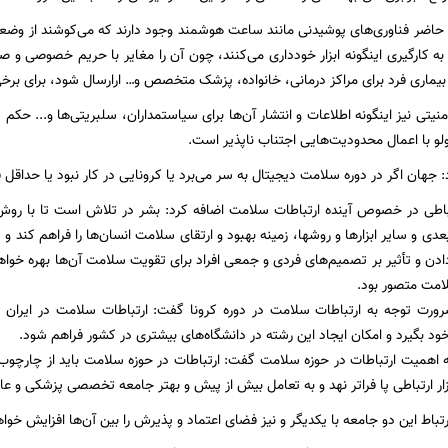
ل حاضر فناوری‌های پوشیدنی مانند ساعت هوشمند وجود دارند که می‌کوشند از و
 به کارگیری اینگونه ابزار خودداری می‌کنند، چون آن را مغایر با حریم خصوصی و ص
یماری فرد برای مراکز درمانی، خانواده، پزشک متخصص و… ارارسال شود، برای برخی 
امنیتی نیز اینگونه اطلاعات و انتشار آن‌ها برای سیاستمداران، سلبریتی‌ها و... حک
و با اعمال محدودیت‌هایی اجتناب ناپذیر است.
جهان اگر در دوره سلامت دیجیتال به سر می‌برد یا کرونایی در کار نبود یا حداقل 
باطی در خصوص آینده ارتباطات سلامت اضافه کرد: بشر در تلاش است تا با روش‌
 و سایر ابزار‌ها و روشها، زمینه بهبود و ارتقای سلامت انسان‌ها را فراهم کند و
دن و تأثیر بر تصمیم‌های فردی و جمعی افراد برای تقویت سلامت آن‌ها بهره خواهد 
لامت متصور بود.
رورت توجه به ارتباطات سلامت در دوره کرونا گفت: ارتباطات سلامت در ایران ن
ود بگیرد و امکان ایجاد این رشته در دانشگاه‌های بیشتری در کشور فراهم شود.
ه اهمیت ارتباطات در حوزه سلامت گفت: ارتباطات در حوزه سلامت باید از چارچوب 
بزار ارتباطی پا فراتر نهد و به تعامل بیش از پیش و بهتر جامعه تخصصی پزشکی و ع
باط این دو جامعه با یکدیگر و نیز فضای اعتماد و پذیرش را بین آن‌ها افزایش خواه