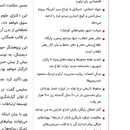
اقتصادی رأی نیاورد
مسیر سلامت انسانه
جهاد اسلامی: اسرائیل با چراغ سبز آمریکا، پروژه
نسل‌کشی و کوچ اجباری مردم غزه را ادامه
سوق خواهد داد، چ
می‌دهد
لحظه‌ای از بدن آن
میناب؛ شهرِ مقبره‌های کوچک!
در قالب همگانی ه
دفتر رهبر انقلاب: تنها مراجع رسمی، پایگاه
اطلاع‌رسانی دفتر و دفتر حفظ و نشر آثار رهبر
این پژوهشگر حوزه
انقلاب است
دیجیتال، به توس
تمدید همه مجوزها و مهلت‌های ویژه تا پایان
بیش از بیش حس خو
شهریور؛ بخشنامه جدید دولت ابلاغ شد
اثرگذار خواهد بود.
مدالِ اعتماد؛ روایت مدیریت آرام و نزدیک محمود
وی تأکید کرد: تج
خسروی‌وفا
سقوط تاریخی نرخ تولد در ایران؛ شمار نوزادان
سلیمی گفت: در آی
برای نخستین بار در ۶۰ سال گذشته زیر ۹۰۰ هزار
از توان گزارشگری 
نفر رفت
توسعه ارتباطات سل
آغاز انتقال رایگان زائران اتباع خارجی به مرز چذابه
وی با بیان اینک
مقاومت عراق؛ بازیگری فراتر از مرزها | پهپادهای
می‌توانند پیام‌ها
عراقی پیام بازدارندگی را به قلب سرزمین‌های
تمرکز رسانه‌ها بر 