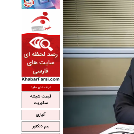
لینک های مفید
قیمت شیشه
سکوریت
آلپاری
بیم دتکتور