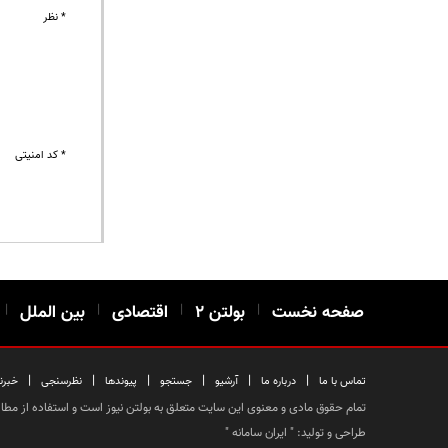
* نظر
* کد امنیتی
صفحه نخست
|
بولتن ۲
|
اقتصادی
|
بین الملل
|
|
|
|
|
|
|
تماس با ما
درباره ما
آرشیو
جستجو
پیوندها
نظرسنجی
خبرن
تمام حقوق مادی و معنوی این سایت متعلق به بولتن نیوز است و استفاده از مطالب
طراحی و تولید: "
ایران سامانه
"