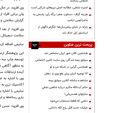
اشغالی رساندند
وی افزود: در حا
‌امنیت شغلی، مطالبه اصلی نیروهای شرکتی است
ولی برخی افراد از
هزینه گزاف، دستاورد صفر؛ برگه رأی، پاسخی به
گزارش سلامتی و ب
ماجراجویی ترامپ
زلزله در دنیای پیام‌رسان‌ها؛ تلگرام ناگهان از
وی افزود: از بعد 
اپ‌استور اپل حذف شد
سلامت دیجیتال ول
سلیمی اضافه کرد: 
پربحث ترین عناوین
این پژوهشگر ارت
هشتمین کلان شهر ایران مشخص شد
توسعه چاپ سه بعدی
سوابق بیمه شدگان روی سایت تامین اجتماعی
به منظور آگاهی دا
همجنس گرایی در شبکه من و تو
آینده ارتباطات س
13 توصیه آسان برای رفع بوی بد دهان
وی با اشاره به ض
مشاهده سامانه آنلاين سوابق بیمه
آکادمیک تری به خ
حكم آيت‌الله مكارم درباره شاهين نجفي
سلیمی با اشاره ب
سایتهای همسریابی!
یاری رسانه‌ها و ا
دعايي كه قطعا مستجاب مي‌شود
وی افزود: حسن ارت
جزئیات جدید قتل روح الله داداشی