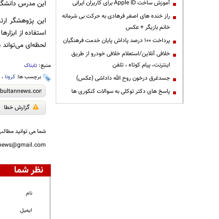
این مدرس دانشگاه
آموزش ساخت Apple ID برای کاربران ایرانی
راز خنده های اصغر فرهادی به حرکت بی شرمانه
این پژوهشگر ارتب
خانم بازیگر + عکس
استفاده از ابزار
پرداخت ۱۰۰ درصد پاداش پایان خدمت فرهنگیان
لحظه‌ای می‌تواند 
خلافی آنلاین/استعلام خلافی خودرو از طریق
اینترنت، پیام کوتاه ، تلفن
منبع:
تابناک
برچسب ها:
کرونا
،
ت
جسدغرق درخون روح الله داداشی (عکس)
پاسخ های دکتر توکلی به سوالات کنکوری ها
گزارش خطا
شما می توانید مطالب 
nnews@gmail.com
نظر شما
نام
ایمیل