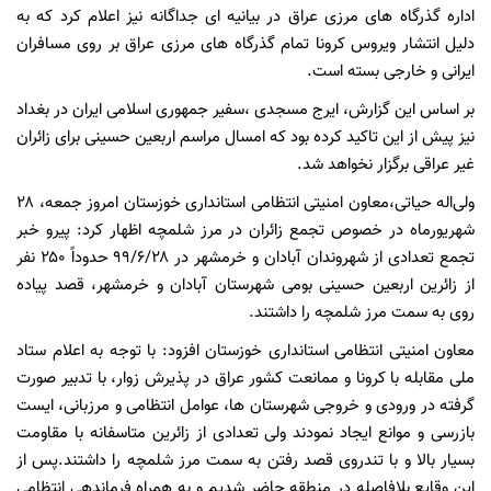
اداره گذرگاه های مرزی عراق در بیانیه ای جداگانه نیز اعلام کرد که به
دلیل انتشار ویروس کرونا تمام گذرگاه های مرزی عراق بر روی مسافران
ایرانی و خارجی بسته است.
بر اساس این گزارش، ایرج مسجدی ،سفیر جمهوری اسلامی ایران در بغداد
نیز پیش از این تاکید کرده بود که امسال مراسم اربعین حسینی برای زائران
غیر عراقی برگزار نخواهد شد.
ولی‌اله حیاتی،معاون امنیتی انتظامی استانداری خوزستان امروز جمعه، ۲۸
شهریورماه در خصوص تجمع زائران در مرز شلمچه اظهار کرد: پیرو خبر
تجمع تعدادی از شهروندان آبادان و خرمشهر در ۹۹/۶/۲۸ حدوداً ۲۵۰ نفر
از زائرین اربعین حسینی بومی شهرستان آبادان و خرمشهر، قصد پیاده
روی به سمت مرز شلمچه را داشتند.
معاون امنیتی انتظامی استانداری خوزستان افزود: با توجه به اعلام ستاد
ملی مقابله با کرونا و ممانعت کشور عراق در پذیرش زوار، با تدبیر صورت
گرفته در ورودی و خروجی شهرستان ها، عوامل انتظامی و مرزبانی، ایست
بازرسی و موانع ایجاد نمودند ولی تعدادی از زائرین متاسفانه با مقاومت
بسیار بالا و با تندروی قصد رفتن به سمت مرز شلمچه را داشتند.پس از
این وقایع بلافاصله در منطقه حاضر شدیم و به همراه فرماندهی انتظامی