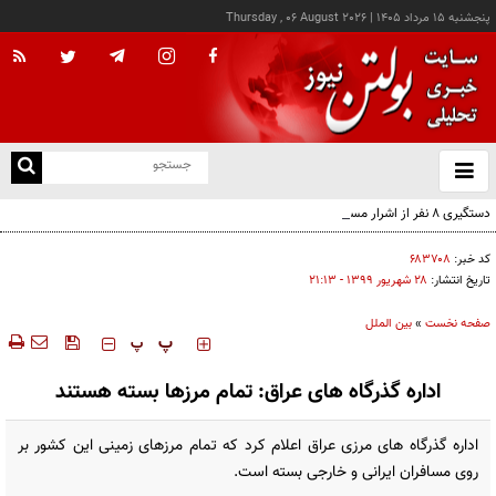
پنجشنبه ۱۵ مرداد ۱۴۰۵
|
Thursday , 06 August 2026
از
و
ته
دستگیری ۸ نفر از اشرار مسلح شاخص و مرتبطین گروهک‌های تروریستی
ن
نو
کد خبر:
۶۸۳۷۰۸
تاریخ انتشار:
۲۸ شهريور ۱۳۹۹ - ۲۱:۱۳
صفحه نخست
»
بین الملل
‍‍‍ پ
پ
اداره گذرگاه های عراق: تمام مرزها بسته هستند
اداره گذرگاه های مرزی عراق اعلام کرد که تمام مرزهای زمینی این کشور بر
روی مسافران ایرانی و خارجی بسته است.