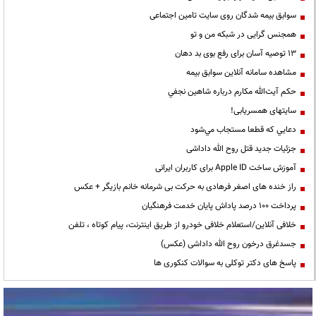
سوابق بیمه شدگان روی سایت تامین اجتماعی
همجنس گرایی در شبکه من و تو
13 توصیه آسان برای رفع بوی بد دهان
مشاهده سامانه آنلاين سوابق بیمه
حكم آيت‌الله مكارم درباره شاهين نجفي
سایتهای همسریابی!
دعايي كه قطعا مستجاب مي‌شود
جزئیات جدید قتل روح الله داداشی
آموزش ساخت Apple ID برای کاربران ایرانی
راز خنده های اصغر فرهادی به حرکت بی شرمانه خانم بازیگر + عکس
پرداخت ۱۰۰ درصد پاداش پایان خدمت فرهنگیان
خلافی آنلاین/استعلام خلافی خودرو از طریق اینترنت، پیام کوتاه ، تلفن
جسدغرق درخون روح الله داداشی (عکس)
پاسخ های دکتر توکلی به سوالات کنکوری ها