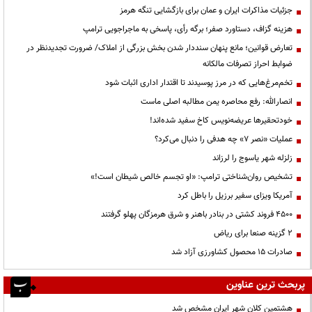
جزئیات مذاکرات ایران و عمان برای بازگشایی تنگه هرمز
هزینه گزاف، دستاورد صفر؛ برگه رأی، پاسخی به ماجراجویی ترامپ
تعارض قوانین؛ مانع پنهان سنددار شدن بخش بزرگی از املاک/ ضرورت تجدیدنظر در
ضوابط احراز تصرفات مالکانه
تخم‌مرغ‌هایی که در مرز پوسیدند تا اقتدار اداری اثبات شود
انصارالله: رفع محاصره یمن مطالبه اصلی ماست
خودتحقیرها عریضه‌نویس کاخ سفید شده‌اند!
عملیات «نصر ۷» چه هدفی را دنبال می‌کرد؟
زلزله شهر یاسوج را لرزاند
تشخیص روان‌شناختی ترامپ: «او تجسم خالص شیطان است!»
آمریکا ویزای سفیر برزیل را باطل کرد
۴۵۰۰ فروند کشتی در بنادر باهنر و شرق هرمزگان پهلو گرفتند
۲ گزینه صنعا برای ریاض
صادرات ۱۵ محصول کشاورزی آزاد شد
پربحث ترین عناوین
هشتمین کلان شهر ایران مشخص شد