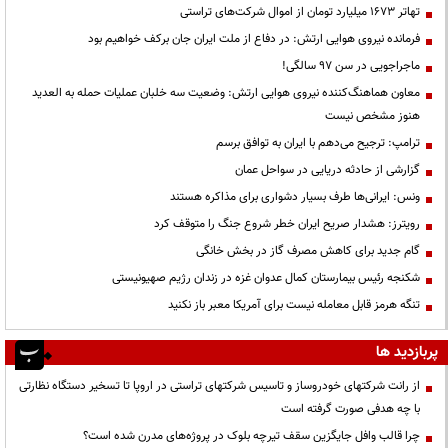
تهاتر ۱۶۷۳ میلیارد تومان از اموال شرکت‌های تراستی
فرمانده نیروی هوایی ارتش: در دفاع از ملت ایران جان برکف خواهیم بود
ماجراجویی در سن ۹۷ سالگی!
معاون هماهنگ‌کننده نیروی هوایی ارتش: وضعیت سه خلبان عملیات حمله به العدید
هنوز مشخص نیست
ترامپ: ترجیح می‌دهم با ایران به توافق برسم
گزارشی از حادثه دریایی در سواحل عمان
ونس: ایرانی‌ها طرف بسیار دشواری برای مذاکره هستند
رویترز: هشدار صریح ایران خطر شروع جنگ را متوقف کرد
گام جدید برای کاهش مصرف گاز در بخش خانگی
شکنجه رئیس بیمارستان کمال عدوان غزه در زندان رژیم صهیونیستی
تنگه هرمز قابل معامله نیست برای آمریکا معبر باز نکنید
پربازدید ها
از رانت‌ شرکتهای خودروساز و تاسیس شرکتهای تراستی در اروپا تا تسخیر دستگاه نظارتی
با چه هدفی صورت گرفته است
چرا قالب وافل جایگزین سقف تیرچه بلوک در پروژه‌های مدرن شده است؟