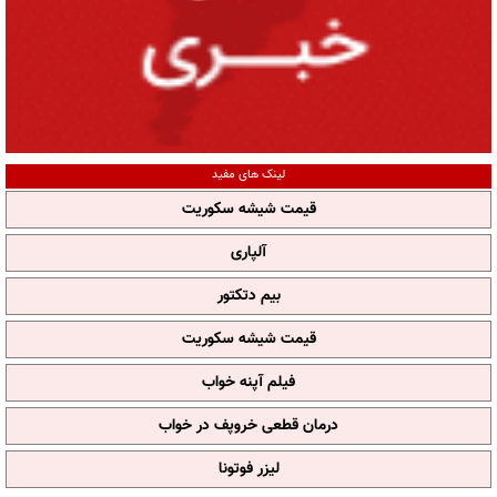
لینک های مفید
قیمت شیشه سکوریت
آلپاری
بیم دتکتور
قیمت شیشه سکوریت
فیلم آپنه خواب
درمان قطعی خروپف در خواب
لیزر فوتونا