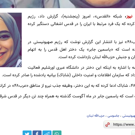
نیوز
،
شبکه «القدس»،‌ امروز (پنجشنبه)، گزارش داد، رژیم
رده که یک فرد مرتبط با ایران را در قدس اشغالی دستگیر کرده
پایگاه خبری «عرب۴۸» نیز با انتشار این گزارش نوشت که رژیم صهیونیستی در
کرده است که «یاسمین جابر» یک دختر اهل قدس را به اتهام
ن و جنبش حزب‌الله لبنان بازداشت کرده است.
ر ادامه با اشاره به اینکه این دختر در دانشگاه عبری اورشلیم فعالیت
اد که سازمان اطلاعات و امنیت داخلی (شاباک) بیانیه یادشده را صادر کرده است.
 است که یاسمین جابر در ماه آگوست گذشته به همراه چند تن دیگر در قدس شرقی 
یونیستی
،
جاسوسی
،
حزب‌الله لبنان