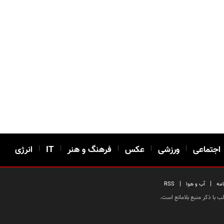
اجتماعی
|
ورزشی
|
عکس
|
فرهنگ و هنر
|
IT
|
انرژی
|
|
امه
آب و هوا
RSS
 با ذکر منبع بلامانع است.