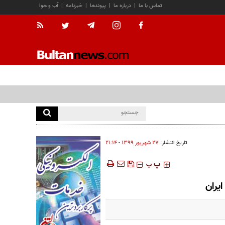
تماس با ما
|
درباره ما
|
پیوندها
|
خبرنامه
|
آب و هوا
تاریخ انتشار:
۲۷ شهريور ۱۳۹۹ - ۲۱:۱۴
‍‍‍ پ
پ
یران