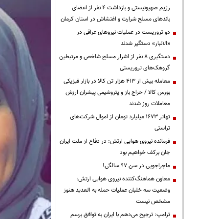
رژیم صهیونیستی و بازداشت ۴ نفر از اعضای
باندهای مسلح شرارت و اغتشاش در استان کرمان
دو تروریست در عملیات نیروهای عراقی در
«الانبار» دستگیر شدند
دستگیری ۸ نفر از اشرار مسلح شاخص و مرتبطین
گروهک‌های تروریستی
معامله بیش از ۴۱۳ هزار تن کالا در بازار فیزیکی
بورس کالا / حراج باز و پتروشیمی پیشران ارزش
معاملات روز شدند
تهاتر ۱۶۷۳ میلیارد تومان از اموال شرکت‌های
تراستی
فرمانده نیروی هوایی ارتش: در دفاع از ملت ایران
جان برکف خواهیم بود
ماجراجویی در سن ۹۷ سالگی!
معاون هماهنگ‌کننده نیروی هوایی ارتش:
وضعیت سه خلبان عملیات حمله به العدید هنوز
مشخص نیست
ترامپ: ترجیح می‌دهم با ایران به توافق برسم