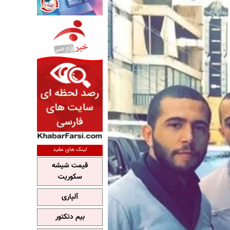
لینک های مفید
قیمت شیشه
سکوریت
آلپاری
بیم دتکتور