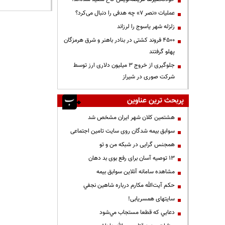
عملیات «نصر ۷» چه هدفی را دنبال می‌کرد؟
زلزله شهر یاسوج را لرزاند
۴۵۰۰ فروند کشتی در بنادر باهنر و شرق هرمزگان
پهلو گرفتند
جلوگیری از خروج ۳ میلیون دلاری ارز توسط
شرکت صوری در شیراز
پربحث ترین عناوین
هشتمین کلان شهر ایران مشخص شد
سوابق بیمه شدگان روی سایت تامین اجتماعی
همجنس گرایی در شبکه من و تو
13 توصیه آسان برای رفع بوی بد دهان
مشاهده سامانه آنلاين سوابق بیمه
حكم آيت‌الله مكارم درباره شاهين نجفي
سایتهای همسریابی!
دعايي كه قطعا مستجاب مي‌شود