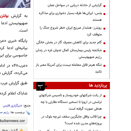
گزارشی از حادثه دریایی در سواحل عمان
ونس: ایرانی‌ها طرف بسیار دشواری برای مذاکره
به گزارش
بولتن 
هستند
صهیونیستی ادعا ک
رویترز: هشدار صریح ایران خطر شروع جنگ را
است.
متوقف کرد
گام جدید برای کاهش مصرف گاز در بخش خانگی
بیانیه‌ای ادعا 
شکنجه رئیس بیمارستان کمال عدوان غزه در زندان
جاسوسی برای ایرا
رژیم صهیونیستی
تنگه هرمز قابل معامله نیست برای آمریکا معبر باز
«عرب۴۸» د
نکنید
می‌کرده، گزارش د
طبق گزارش عرب۴۸، شاباک ادعا کرده که به این دختر، وظیفه جذب نیرو از مناطق «عرب۴۸» در کرانه باختری محول شده بوده است.
پربازدید ها
شاباک اعلام کرده
از رانت‌ شرکتهای خودروساز و تاسیس شرکتهای
تراستی در اروپا تا تسخیر دستگاه نظارتی با چه
منبع:
خبرگزاری فارس
هدفی صورت گرفته است
برچسب ها:
رژیم صه
چرا قالب وافل جایگزین سقف تیرچه بلوک در
پروژه‌های مدرن شده است؟
گزارش خطا