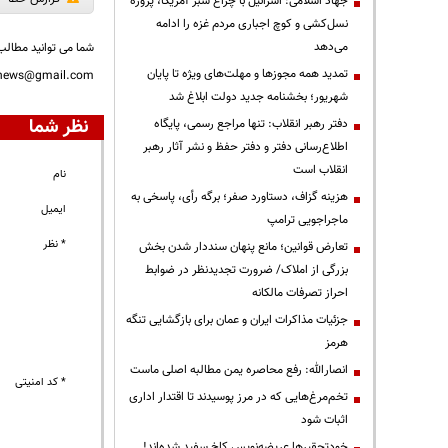
جهاد اسلامی: اسرائیل با چراغ سبز آمریکا، پروژه
نسل‌کشی و کوچ اجباری مردم غزه را ادامه
می‌دهد
شما می توانید مطالب 
تمدید همه مجوزها و مهلت‌های ویژه تا پایان
nnews@gmail.com
شهریور؛ بخشنامه جدید دولت ابلاغ شد
نظر شما
دفتر رهبر انقلاب: تنها مراجع رسمی، پایگاه
اطلاع‌رسانی دفتر و دفتر حفظ و نشر آثار رهبر
انقلاب است
نام
هزینه گزاف، دستاورد صفر؛ برگه رأی، پاسخی به
ایمیل
ماجراجویی ترامپ
* نظر
تعارض قوانین؛ مانع پنهان سنددار شدن بخش
بزرگی از املاک/ ضرورت تجدیدنظر در ضوابط
احراز تصرفات مالکانه
جزئیات مذاکرات ایران و عمان برای بازگشایی تنگه
هرمز
انصارالله: رفع محاصره یمن مطالبه اصلی ماست
* کد امنیتی
تخم‌مرغ‌هایی که در مرز پوسیدند تا اقتدار اداری
اثبات شود
خودتحقیرها عریضه‌نویس کاخ سفید شده‌اند!