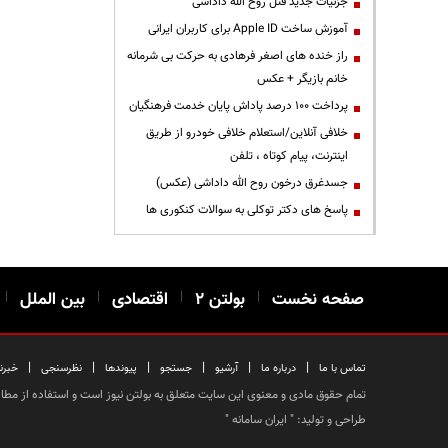
جزئیات جدید قتل روح الله داداشی
آموزش ساخت Apple ID برای کاربران ایرانی
راز خنده های اصغر فرهادی به حرکت بی شرمانه
خانم بازیگر + عکس
پرداخت ۱۰۰ درصد پاداش پایان خدمت فرهنگیان
خلافی آنلاین/استعلام خلافی خودرو از طریق
اینترنت، پیام کوتاه ، تلفن
جسدغرق درخون روح الله داداشی (عکس)
پاسخ های دکتر توکلی به سوالات کنکوری ها
صفحه نخست
|
بولتن ۲
|
اقتصادی
|
بین الملل
|
|
|
|
|
|
|
تماس با ما
درباره ما
آرشیو
جستجو
پیوندها
نظرسنجی
خبرن
تمام حقوق مادی و معنوی این سایت متعلق به بولتن نیوز است و استفاده از مطالب
طراحی و تولید: "
ایران سامانه
"