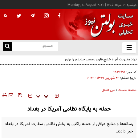
دوشنبه ۱۹ مرداد ۱۴۰۵
|
Monday , 10 August 2026
از
و
ته
نهاد مدیریت آبراه خلیج فارس مسیر جدیدی را برای ثبت درخواست متقاضیان معرفی کرد
ن
نو
کد خبر:
۶۸۳۴۳۵
تاریخ انتشار:
۲۶ شهريور ۱۳۹۹ - ۱۹:۴۶
صفحه نخست
»
بین الملل
‍‍‍ پ
پ
حمله به پایگاه نظامی آمریکا در بغداد
رسانه‌ها و منابع عراقی از حمله راکتی به بخش نظامی سفارت آمریکا در بغداد
خبر دادند.