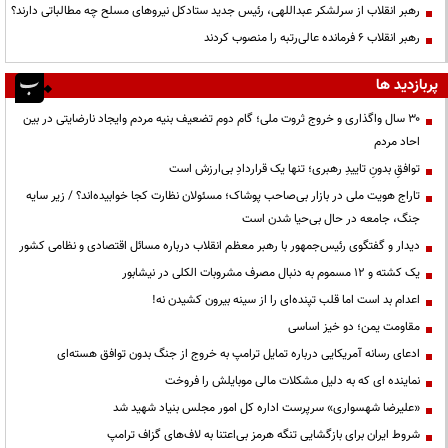
رهبر انقلاب از سرلشکر عبداللهی، رئیس جدید ستادکل نیروهای مسلح چه مطالباتی دارند؟
رهبر انقلاب ۶ فرمانده عالی‌رتبه را منصوب کردند
پربازدید ها
۳۰ سال واگذاری و خروج ثروت ملی؛ گام دوم تضعیف بنیه مردم وایجاد نارضایتی در بین
احاد مردم
توافقِ بدونِ تاییدِ رهبری؛ تنها یک قراردادِ بی‌ارزش است
تاراج هویت ملی در بازار بی‌صاحب پوشاک؛ مسئولان نظارت کجا خوابیده‌اند؟ / زیر سایه
جنگ، جامعه در حال بی‌حیا شدن است
دیدار و گفتگوی رئیس‌جمهور با رهبر معظم انقلاب درباره مسائل اقتصادی و نظامی کشور
یک کشته و ۱۲ مسموم به دنبال مصرف مشروبات الکلی در نیشابور
اعدام بد است اما قلب تپنده‌ای را از سینه بیرون کشیدن نه!
مقاومت یمن؛ دو خیز اساسی
ادعای رسانه آمریکایی درباره تمایل ترامپ به خروج از جنگ بدون توافق هسته‌ای
نماینده ای که به دلیل مشکلات مالی موبایلش را فروخت
«علیرضا شهسواری» سرپرست اداره کل امور مجلس بنیاد شهید شد
شروط ایران برای بازگشایی تنگه هرمز بی‌اعتنا به لاف‌های گزاف ترامپ