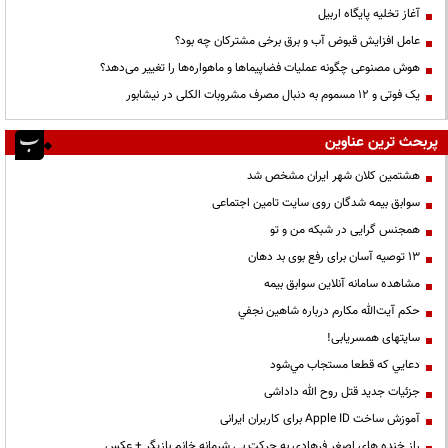
آغاز تخلیه پایگاه اربیل
عامل افزایش قبوض آب و برق برخی مشترکان چه بود؟
هوش مصنوعی چگونه عملیات فضاپیماها و ماهواره‌ها را تغییر می‌دهد؟
یک فوتی و ۱۲ مسموم به دنبال مصرف مشروبات الکلی در نیشابور
پربحث ترین عناوین
هشتمین کلان شهر ایران مشخص شد
سوابق بیمه شدگان روی سایت تامین اجتماعی
همجنس گرایی در شبکه من و تو
13 توصیه آسان برای رفع بوی بد دهان
مشاهده سامانه آنلاين سوابق بیمه
حكم آيت‌الله مكارم درباره شاهين نجفي
سایتهای همسریابی!
دعايي كه قطعا مستجاب مي‌شود
جزئیات جدید قتل روح الله داداشی
آموزش ساخت Apple ID برای کاربران ایرانی
راز خنده های اصغر فرهادی به حرکت بی شرمانه خانم بازیگر + عکس