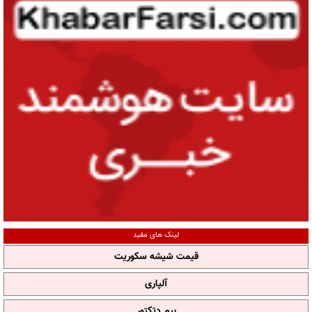
لینک های مفید
قیمت شیشه سکوریت
آلپاری
بیم دتکتور