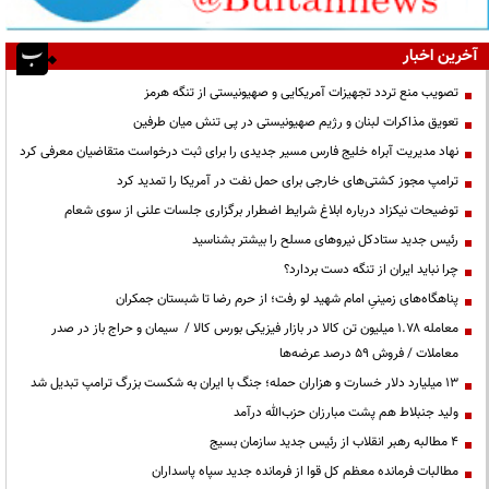
آخرین اخبار
تصویب منع تردد تجهیزات آمریکایی و صهیونیستی از تنگه هرمز
تعویق مذاکرات لبنان و رژیم صهیونیستی در پی تنش میان طرفین
نهاد مدیریت آبراه خلیج فارس مسیر جدیدی را برای ثبت درخواست متقاضیان معرفی کرد
ترامپ مجوز کشتی‌های خارجی برای حمل نفت در آمریکا را تمدید کرد
توضیحات نیکزاد درباره ابلاغ شرایط اضطرار برگزاری جلسات علنی از سوی شعام
رئیس جدید ستادکل نیروهای مسلح را بیشتر بشناسید
چرا نباید ایران از تنگه دست بردارد؟
پناهگاه‌های زمینیِ امام شهید لو رفت؛ از حرم رضا تا شبستان جمکران
معامله ۱.۷۸ میلیون تن کالا در بازار فیزیکی بورس کالا / سیمان و حراج باز در صدر
معاملات / فروش ۵۹ درصد عرضه‌ها
۱۳ میلیارد دلار خسارت و هزاران حمله؛ جنگ با ایران به شکست بزرگ ترامپ تبدیل شد
ولید جنبلاط هم پشت مبارزان حزب‌الله درآمد
۴ مطالبه رهبر انقلاب از رئیس جدید سازمان بسیج
مطالبات فرمانده معظم کل قوا از فرمانده جدید سپاه پاسداران