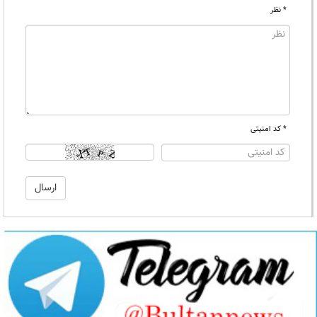
* نظر
* کد امنیتی