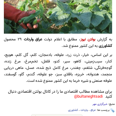
به گزارش
بولتن نیوز
، مطابق با اعلام دولت
عراق واردات
۲۹ محصول
کشاورزی
به این کشور ممنوع شد.
بر این اساس، خیار، ذرت زرد، علوفه، بادمجان، کلم، گل کلم، هویج،
کنار، سیب‌زمینی، کاهو، سیر، کدو، فلفل، تخم‌مرغ، مرغ زنده،
گوجه‌فرنگی، شلغم، چغندر، مرغ کامل ذبح شده، عسل، ماهی دریایی
منجمد، هندوانه، خربزه، باقلای سبز، جو علوفه، گندم، گاو، گوسفند،
علوفه صنعتی و شیره خرما به این کشور ممنوع شده است.
برای مشاهده مطالب اقتصادی ما را در کانال بولتن اقتصادی دنبال
کنید
bultaneghtsadi@
منبع:
خبرگزاری مهر
برچسب ها:
عراق
،
واردات
،
کشاورزی