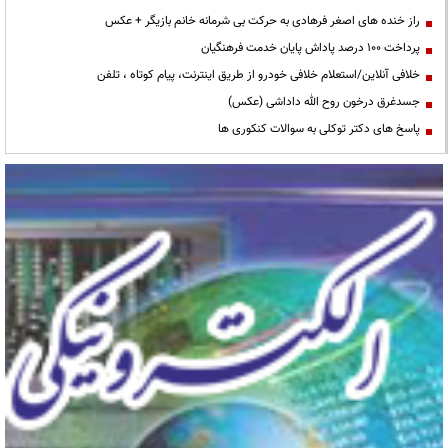
راز خنده های اصغر فرهادی به حرکت بی شرمانه خانم بازیگر + عکس
پرداخت ۱۰۰ درصد پاداش پایان خدمت فرهنگیان
خلافی آنلاین/استعلام خلافی خودرو از طریق اینترنت، پیام کوتاه ، تلفن
جسدغرق درخون روح الله داداشی (عکس)
پاسخ های دکتر توکلی به سوالات کنکوری ها