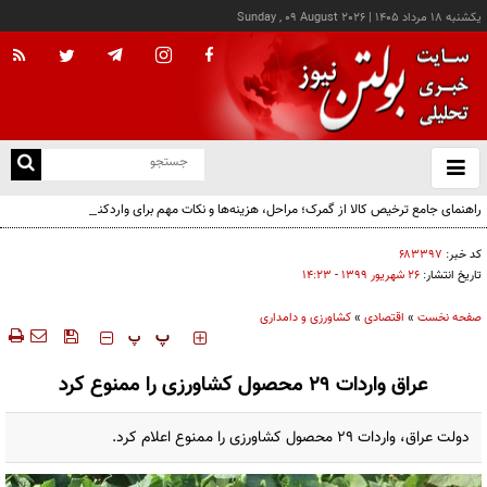
يکشنبه ۱۸ مرداد ۱۴۰۵
|
Sunday , 09 August 2026
از
و
ته
راهنمای جامع ترخیص کالا از گمرک؛ مراحل، هزینه‌ها و نکات مهم برای واردکنندگان
ن
نو
کد خبر:
۶۸۳۳۹۷
تاریخ انتشار:
۲۶ شهريور ۱۳۹۹ - ۱۴:۲۳
صفحه نخست
»
اقتصادی
»
کشاورزی و دامداری
‍‍‍ پ
پ
عراق واردات ۲۹ محصول کشاورزی را ممنوع کرد
دولت عراق، واردات ۲۹ محصول کشاورزی را ممنوع اعلام کرد.