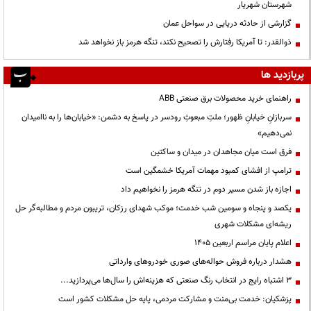
شهرستان شهریار
گزارشی از حادثه دریایی در سواحل عمان
ذوالقدر: تا آمریکا رفتارش را تصحیح نکند، تنگه هرمز باز نخواهد شد
پربازدید ها
راهنمای خرید محصولات برق صنعتی ABB
سربازانِ خیابانِ ظهور؛ ملتِ مبعوثِ رودسر در پاسخ به دشمن: «خیابان‌ها را به ناامیدان
نمی‌دهیم»
فرق است میان مجاهدان در میدان و ساکتین
ترامپ از افشای کمبود مهمات آمریکا خشمگین است
اجازه باز شدن مسیر دوم در تنگه هرمز را نخواهیم داد
یکصد و پنجاه و سومین شب خدمت؛ موکب شهدای رزکان، تریبون مردم و مطالبه‌گر حل
ریشه‌ای مشکلات شهری
اعلام پایان مراسم اربعین ۱۴۰۵
هشدار درباره فروش حواله‌های صوری خودروهای وارداتی
3 اشتباه رایج در انتخاب رنگ صنعتی که هزینه‌اش را سال‌ها می‌پردازید...
پزشکیان: خدمت بی‌منت و مشارکت مردمی، پایه حل مشکلات کشور است