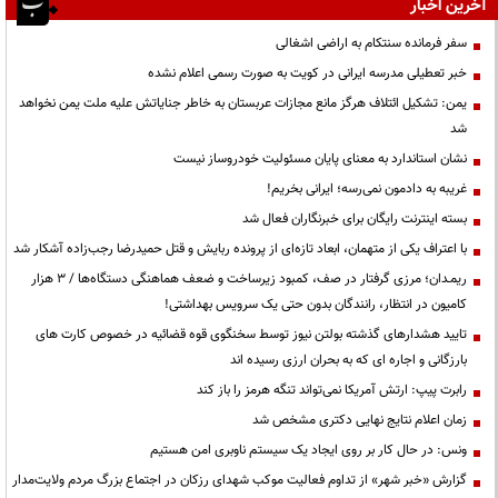
آخرین اخبار
سفر فرمانده سنتکام به اراضی اشغالی
خبر تعطیلی مدرسه ایرانی در کویت به صورت رسمی اعلام نشده
یمن: تشکیل ائتلاف هرگز مانع مجازات عربستان به خاطر جنایاتش علیه ملت یمن نخواهد
شد
نشان استاندارد به معنای پایان مسئولیت خودروساز نیست
غریبه به دادمون نمی‌رسه؛ ایرانی بخریم!
بسته اینترنت رایگان برای خبرنگاران فعال شد
با اعتراف یکی از متهمان، ابعاد تازه‌ای از پرونده ربایش و قتل حمیدرضا رجب‌زاده آشکار شد
ریمـدان؛ مرزی گرفتار در صف، کمبود زیرساخت و ضعف هماهنگی دستگاه‌ها / ۳ هزار
کامیون در انتظار، رانندگان بدون حتی یک سرویس بهداشتی!
تایید هشدارهای گذشته بولتن نیوز توسط سخنگوی قوه قضائیه در خصوص کارت های
بارزگانی و اجاره ای که به بحران ارزی رسیده اند
رابرت پیپ: ارتش آمریکا نمی‌تواند تنگه هرمز را باز کند
زمان اعلام نتایج نهایی دکتری مشخص شد
ونس: در حال کار بر روی ایجاد یک سیستم ناوبری امن هستیم
گزارش «خبر شهر» از تداوم فعالیت موکب شهدای رزکان در اجتماع بزرگ مردم ولایت‌مدار