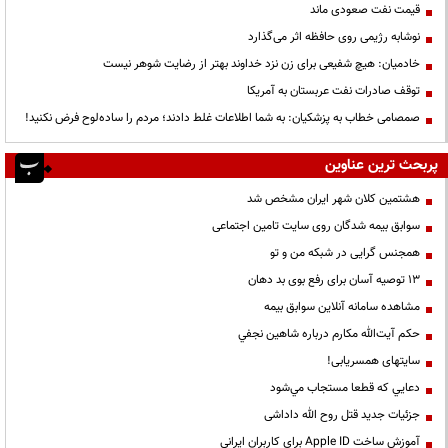
قیمت نفت صعودی ماند
نوشابه رژیمی روی حافظه اثر می‌گذارد
خادمیان: هیچ شفیعی برای زن نزد خداوند بهتر از رضایت شوهر نیست
توقف صادرات نفت عربستان به آمریکا
صمصامی خطاب به پزشکیان: به شما اطلاعات غلط دادند؛ مردم را ساده‌لوح فرض نکنید!
پربحث ترین عناوین
هشتمین کلان شهر ایران مشخص شد
سوابق بیمه شدگان روی سایت تامین اجتماعی
همجنس گرایی در شبکه من و تو
13 توصیه آسان برای رفع بوی بد دهان
مشاهده سامانه آنلاين سوابق بیمه
حكم آيت‌الله مكارم درباره شاهين نجفي
سایتهای همسریابی!
دعايي كه قطعا مستجاب مي‌شود
جزئیات جدید قتل روح الله داداشی
آموزش ساخت Apple ID برای کاربران ایرانی