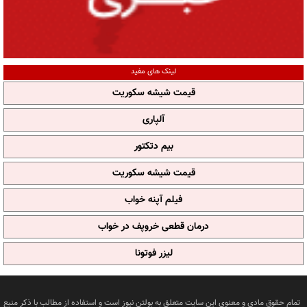
لینک های مفید
قیمت شیشه سکوریت
آلپاری
بیم دتکتور
قیمت شیشه سکوریت
فیلم آپنه خواب
درمان قطعی خروپف در خواب
لیزر فوتونا
تمام حقوق مادی و معنوی این سایت متعلق به بولتن نیوز است و استفاده از مطالب با ذکر منبع