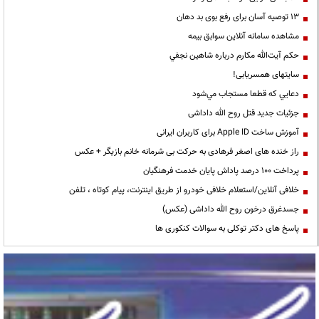
13 توصیه آسان برای رفع بوی بد دهان
مشاهده سامانه آنلاين سوابق بیمه
حكم آيت‌الله مكارم درباره شاهين نجفي
سایتهای همسریابی!
دعايي كه قطعا مستجاب مي‌شود
جزئیات جدید قتل روح الله داداشی
آموزش ساخت Apple ID برای کاربران ایرانی
راز خنده های اصغر فرهادی به حرکت بی شرمانه خانم بازیگر + عکس
پرداخت ۱۰۰ درصد پاداش پایان خدمت فرهنگیان
خلافی آنلاین/استعلام خلافی خودرو از طریق اینترنت، پیام کوتاه ، تلفن
جسدغرق درخون روح الله داداشی (عکس)
پاسخ های دکتر توکلی به سوالات کنکوری ها