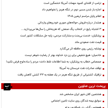
ترامپ از افشای کمبود مهمات آمریکا خشمگین است
اجازه باز شدن مسیر دوم در تنگه هرمز را نخواهیم داد
اعلام پایان مراسم اربعین ۱۴۰۵
هشدار درباره فروش حواله‌های صوری خودروهای وارداتی
3 اشتباه رایج در انتخاب رنگ صنعتی که هزینه‌اش را سال‌ها می‌پردازید...
پزشکیان: خدمت بی‌منت و مشارکت مردمی، پایه حل مشکلات کشور است
قیمت نفت صعودی ماند
نوشابه رژیمی روی حافظه اثر می‌گذارد
خادمیان: هیچ شفیعی برای زن نزد خداوند بهتر از رضایت شوهر نیست
صمصامی خطاب به پزشکیان: به شما اطلاعات غلط دادند؛ مردم را ساده‌لوح فرض نکنید!
توقف صادرات نفت عربستان به آمریکا
ترافیک کشتیرانی از طریق تنگه هرمز در یک هفته به ۳۳ کشتی کاهش یافت
پربحث ترین عناوین
هشتمین کلان شهر ایران مشخص شد
سوابق بیمه شدگان روی سایت تامین اجتماعی
همجنس گرایی در شبکه من و تو