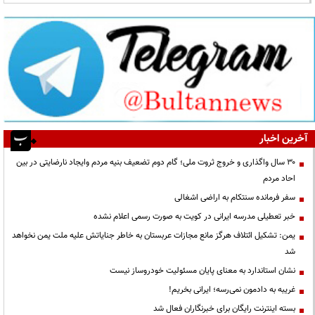
آخرین اخبار
۳۰ سال واگذاری و خروج ثروت ملی؛ گام دوم تضعیف بنیه مردم وایجاد نارضایتی در بین
احاد مردم
سفر فرمانده سنتکام به اراضی اشغالی
خبر تعطیلی مدرسه ایرانی در کویت به صورت رسمی اعلام نشده
یمن: تشکیل ائتلاف هرگز مانع مجازات عربستان به خاطر جنایاتش علیه ملت یمن نخواهد
شد
نشان استاندارد به معنای پایان مسئولیت خودروساز نیست
غریبه به دادمون نمی‌رسه؛ ایرانی بخریم!
بسته اینترنت رایگان برای خبرنگاران فعال شد