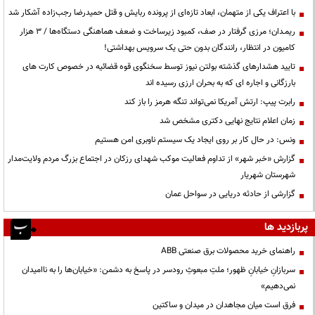
با اعتراف یکی از متهمان، ابعاد تازه‌ای از پرونده ربایش و قتل حمیدرضا رجب‌زاده آشکار شد
ریمـدان؛ مرزی گرفتار در صف، کمبود زیرساخت و ضعف هماهنگی دستگاه‌ها / ۳ هزار
کامیون در انتظار، رانندگان بدون حتی یک سرویس بهداشتی!
تایید هشدارهای گذشته بولتن نیوز توسط سخنگوی قوه قضائیه در خصوص کارت های
بارزگانی و اجاره ای که به بحران ارزی رسیده اند
رابرت پیپ: ارتش آمریکا نمی‌تواند تنگه هرمز را باز کند
زمان اعلام نتایج نهایی دکتری مشخص شد
ونس: در حال کار بر روی ایجاد یک سیستم ناوبری امن هستیم
گزارش «خبر شهر» از تداوم فعالیت موکب شهدای رزکان در اجتماع بزرگ مردم ولایت‌مدار
شهرستان شهریار
گزارشی از حادثه دریایی در سواحل عمان
پربازدید ها
راهنمای خرید محصولات برق صنعتی ABB
سربازانِ خیابانِ ظهور؛ ملتِ مبعوثِ رودسر در پاسخ به دشمن: «خیابان‌ها را به ناامیدان
نمی‌دهیم»
فرق است میان مجاهدان در میدان و ساکتین