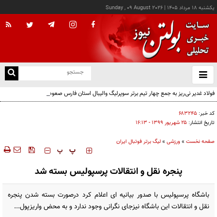
يکشنبه ۱۸ مرداد ۱۴۰۵
|
Sunday , 09 August 2026
از
و
ته
فولاد غدیر نی‌ریز به جمع چهار تیم برتر سوپرلیگ والیبال استان فارس صعود کرد
ن
نو
کد خبر:
۶۸۳۲۴۵
تاریخ انتشار:
۲۵ شهريور ۱۳۹۹ - ۱۶:۱۳
صفحه نخست
»
ورزشی
»
لیگ برتر فوتبال ایران
‍‍‍ پ
پ
پنجره نقل و انتقالات پرسپولیس بسته شد
باشگاه پرسپولیس با صدور بیانیه ای اعلام کرد درصورت بسته شدن پنجره
نقل و انتقالات این باشگاه نیزجای نگرانی وجود ندارد و به محض واریزپول...