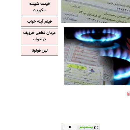
قیمت شیشه
سکوریت
فیلم آپنه خواب
درمان قطعی خروپف
در خواب
لیزر فوتونا
پسندیدم
0