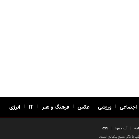
اجتماعی
|
ورزشی
|
عکس
|
فرهنگ و هنر
|
IT
|
انرژی
|
|
امه
آب و هوا
RSS
 با ذکر منبع بلامانع است.