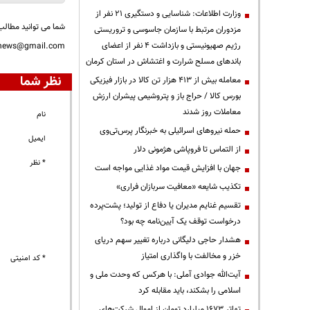
وزارت اطلاعات: شناسایی و دستگیری ۲۱ نفر از
شما می توانید مطالب 
مزدوران مرتبط با سازمان جاسوسی و تروریستی
رژیم صهیونیستی و بازداشت ۴ نفر از اعضای
nnews@gmail.com
باندهای مسلح شرارت و اغتشاش در استان کرمان
نظر شما
معامله بیش از ۴۱۳ هزار تن کالا در بازار فیزیکی
بورس کالا / حراج باز و پتروشیمی پیشران ارزش
معاملات روز شدند
نام
حمله نیروهای اسرائیلی به خبرنگار پرس‌تی‌وی
ایمیل
از التماس تا فروپاشی هژمونی دلار
* نظر
جهان با افزایش قیمت مواد غذایی مواجه است
تکذیب شایعه «معافیت سربازان فراری»
تقسیم غنایم مدیران یا دفاع از تولید؛ پشت‌پرده
درخواست توقف یک آیین‌نامه چه بود؟
هشدار حاجی دلیگانی درباره تغییر سهم دریای
خزر و مخالفت با واگذاری امتیاز
* کد امنیتی
آیت‌الله جوادی آملی: با هرکس که وحدت ملی و
اسلامی را بشکند، باید مقابله کرد
تهاتر ۱۶۷۳ میلیارد تومان از اموال شرکت‌های