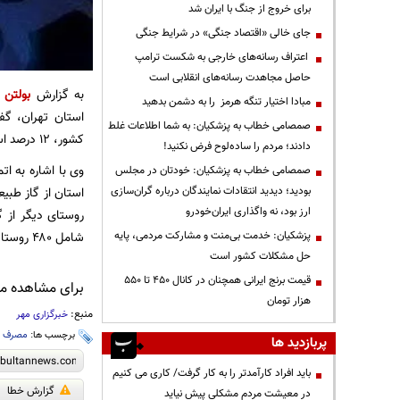
برای خروج از جنگ با ایران شد
جای خالی «اقتصاد جنگی» در شرایط جنگی
اعتراف رسانه‌های خارجی به شکست ترامپ
حاصل مجاهدت رسانه‌های انقلابی است
به گزارش
بولتن ن
مبادا اختیار تنگه هرمز را به دشمن بدهید
استان تهران، گ
صمصامی خطاب به پزشکیان: به شما اطلاعات غلط
کشور، ۱۲ درصد است.
دادند؛ مردم را ساده‌لوح فرض نکنید!
وی با اشاره به ات
صمصامی خطاب به پزشکیان: خودتان در مجلس
بودید؛ دیدید انتقادات نمایندگان درباره گران‌سازی
ارز بود، نه واگذاری ایران‌خودرو
پزشکیان: خدمت بی‌منت و مشارکت مردمی، پایه
شامل ۴۸۰ روستا می‌شود، از نعمت گاز بهرمند شده‌اند.
حل مشکلات کشور است
قیمت‌ برنج ایرانی همچنان در کانال ۴۵۰ تا ۵۵۰
برای مشاهده مطا
هزار تومان
منبع:
خبرگزاری مهر
برچسب ها:
مصرف ا
پربازدید ها
باید افراد کارآمدتر را به کار گرفت/ کاری می کنیم
گزارش خطا
در معیشت مردم مشکلی پیش نیاید