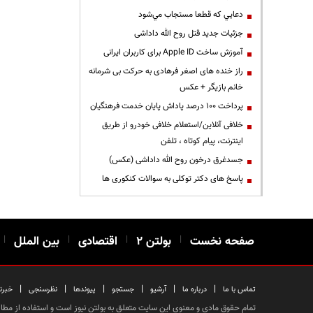
دعايي كه قطعا مستجاب مي‌شود
جزئیات جدید قتل روح الله داداشی
آموزش ساخت Apple ID برای کاربران ایرانی
راز خنده های اصغر فرهادی به حرکت بی شرمانه
خانم بازیگر + عکس
پرداخت ۱۰۰ درصد پاداش پایان خدمت فرهنگیان
خلافی آنلاین/استعلام خلافی خودرو از طریق
اینترنت، پیام کوتاه ، تلفن
جسدغرق درخون روح الله داداشی (عکس)
پاسخ های دکتر توکلی به سوالات کنکوری ها
صفحه نخست
|
بولتن ۲
|
اقتصادی
|
بین الملل
|
|
|
|
|
|
|
تماس با ما
درباره ما
آرشیو
جستجو
پیوندها
نظرسنجی
خبرن
تمام حقوق مادی و معنوی این سایت متعلق به بولتن نیوز است و استفاده از مطالب