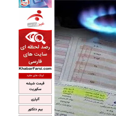
لینک های مفید
قیمت شیشه
سکوریت
آلپاری
بیم دتکتور