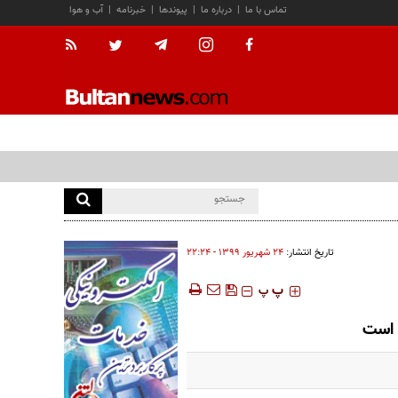
تماس با ما
|
درباره ما
|
پیوندها
|
خبرنامه
|
آب و هوا
تاریخ انتشار:
۲۴ شهريور ۱۳۹۹ - ۲۲:۲۴
‍‍‍ پ
پ