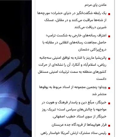
ماندن پای مردم
یک رابطه شگفت‌انگیز در دنیای حشرات؛ مورچه‌ها
از شته‌ها مراقبت می‌کنند و در مقابل، عسلک
شیرین دریافت می‌کنند
اعتراف رسانه‌های خارجی به شکست ترامپ؛
حاصل مجاهدت رسانه‌های انقلابی در مقابله با
دروغ‌پراکنی دشمنان
پاتریشیا مارینز با اشاره به توافق امنیتی سه‌جانبه
ریاض، اسلام‌آباد و آنکارا، آن را نشانه‌ای از حرکت
کشورهای منطقه به سمت ترتیبات امنیتی مستقل
دانست
ویدئو؛ پنجمین مجموعه از اسناد مربوط به یوفوها
منتشر شد
خبرنگار، مبلّغ دین و پاسدار فرهنگ و هویت در
مواجهه با چالش‌های سیاسی است؛ تبریک روز
خبرنگار از سوی استاد خطیب اصفهانی.
فرار هواپیماها از فرودگاه جده عربستان
رئیس ستاد مشترک ارتش آمریکا خواستار راهی