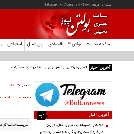
شنبه ۱۷ مرداد ۱۴۰۵
|
Saturday , 08 August 2026
صفحه نخست
بولتن ۲
اقتصادی
بین الملل
اجتماعی
ور
آخرین اخبار
اتمام ریل‌گذاری راه‌آهن چابهار ـ زاهدان تا یک ماه آینده
کد خبر:
۶۸۳۱۳۶
صفحه نخست
»
اقتصادی
آخرین اخبار
سرپرست شرکت گاز استان تهران از سهم ۶۸ درصدی گا
حرف‌های صمیمانه یک تیم رسانه‌ای در روز
خبرنگار؛ از سختی‌های کار، ندیده‌شدن زحمات و