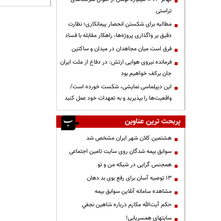
تراستی
مطالبه برای شکستن انحصار پیمانکاری؛ نظارت
دقیق بر واگذاری پروژه‌ها، راهکار مقابله با فساد
فرق است میان مجاهدان در میدان و ساکتین
فرمانده نیروی هوایی ارتش: در دفاع از ملت ایران
جان برکف خواهیم بود
این دیپلماسی نمایشی، شکست خورده است/
واقعیت‌ها را بپذیرید و به تعهدات خود عمل کنید
پربحث ترین عناوین
هشتمین کلان شهر ایران مشخص شد
سوابق بیمه شدگان روی سایت تامین اجتماعی
همجنس گرایی در شبکه من و تو
13 توصیه آسان برای رفع بوی بد دهان
مشاهده سامانه آنلاين سوابق بیمه
حكم آيت‌الله مكارم درباره شاهين نجفي
سایتهای همسریابی!