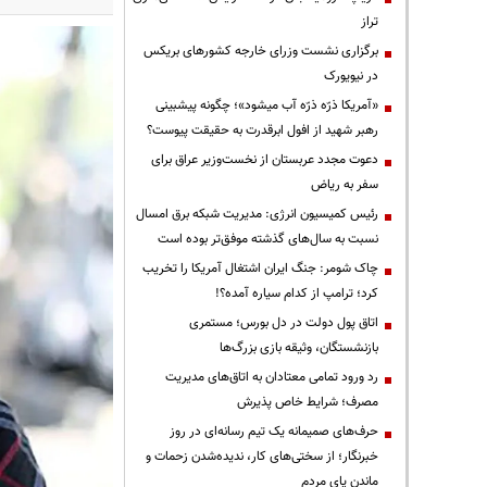
تراز
برگزاری نشست وزرای خارجه کشورهای بریکس
در نیویورک
«آمریکا ذرّه ذرّه آب میشود»؛ چگونه پیشبینی
رهبر شهید از افول ابرقدرت به حقیقت پیوست؟
دعوت مجدد عربستان از نخست‌وزیر عراق برای
سفر به ریاض
رئیس کمیسیون انرژی: مدیریت شبکه برق امسال
نسبت به سال‌های گذشته موفق‌تر بوده است
چاک شومر: جنگ ایران اشتغال آمریکا را تخریب
کرد؛ ترامپ از کدام سیاره آمده؟!
اتاق پول دولت در دل بورس؛ مستمری
بازنشستگان، وثیقه بازی بزرگ‌ها
رد ورود تمامی معتادان به اتاق‌های مدیریت
مصرف؛ شرایط خاص پذیرش
حرف‌های صمیمانه یک تیم رسانه‌ای در روز
خبرنگار؛ از سختی‌های کار، ندیده‌شدن زحمات و
ماندن پای مردم