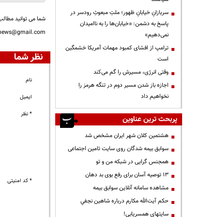
سربازانِ خیابانِ ظهور؛ ملتِ مبعوثِ رودسر در
شما می توانید مطالب 
پاسخ به دشمن: «خیابان‌ها را به ناامیدان
nnews@gmail.com
نمی‌دهیم»
ترامپ از افشای کمبود مهمات آمریکا خشمگین
نظر شما
است
وقتی انرژی، مسیرش را گم می‌کند
نام
اجازه باز شدن مسیر دوم در تنگه هرمز را
نخواهیم داد
ایمیل
* نظر
پربحث ترین عناوین
هشتمین کلان شهر ایران مشخص شد
سوابق بیمه شدگان روی سایت تامین اجتماعی
همجنس گرایی در شبکه من و تو
13 توصیه آسان برای رفع بوی بد دهان
* کد امنیتی
مشاهده سامانه آنلاين سوابق بیمه
حكم آيت‌الله مكارم درباره شاهين نجفي
سایتهای همسریابی!