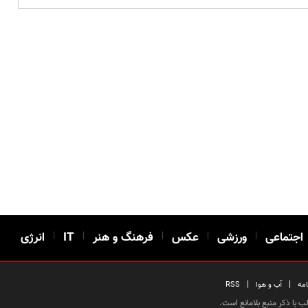
اجتماعی
|
ورزشی
|
عکس
|
فرهنگ و هنر
|
IT
|
انرژی
|
|
امه
آب و هوا
RSS
 با ذکر منبع بلامانع است.