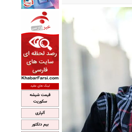
لینک های مفید
قیمت شیشه
سکوریت
آلپاری
بیم دتکتور