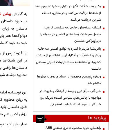
یک رابطه شگفت‌انگیز در دنیای حشرات؛ مورچه‌ها
از شته‌ها مراقبت می‌کنند و در مقابل، عسلک
به گزارش
بولتن نی
شیرین دریافت می‌کنند
در حوزه داستان 
اعتراف رسانه‌های خارجی به شکست ترامپ؛
داستان به زبان م
حاصل مجاهدت رسانه‌های انقلابی در مقابله با
دیالوگ‌ها هم با
دروغ‌پراکنی دشمنان
خود به خود کلمات 
پاتریشیا مارینز با اشاره به توافق امنیتی سه‌جانبه
او افزود: پس از 
ریاض، اسلام‌آباد و آنکارا، آن را نشانه‌ای از حرکت
در این شبکه‌ها م
کشورهای منطقه به سمت ترتیبات امنیتی مستقل
داستان‌ها راضی ب
دانست
محاوره نوشته شود 
ویدئو؛ پنجمین مجموعه از اسناد مربوط به یوفوها
منتشر شد
خبرنگار، مبلّغ دین و پاسدار فرهنگ و هویت در
این نویسنده ادامه
مواجهه با چالش‌های سیاسی است؛ تبریک روز
به زبان محاوره ک
خبرنگار از سوی استاد خطیب اصفهانی.
خلق داستان باید 
ارزش ادبی هم به 
پربازدید ها
تجار بیان کرد: نو
راهنمای خرید محصولات برق صنعتی ABB