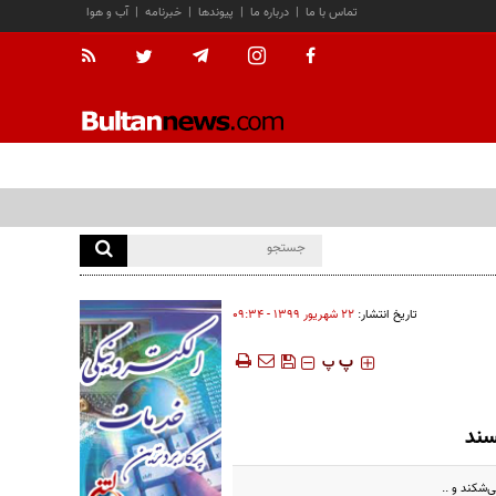
تماس با ما
|
درباره ما
|
پیوندها
|
خبرنامه
|
آب و هوا
تاریخ انتشار:
۲۲ شهريور ۱۳۹۹ - ۰۹:۳۴
‍‍‍ پ
پ
سند
‌شکند و ..