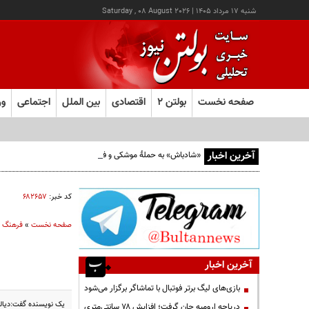
شنبه ۱۷ مرداد ۱۴۰۵
|
Saturday , 08 August 2026
صفحه نخست
بولتن ۲
اقتصادی
بین الملل
اجتماعی
ور
آخرین اخبار
«شادباش» به حملۀ موشکی و فیلمی بدون حجاب؛ روایت تناقض
کد خبر:
۶۸۲۶۵۷
صفحه نخست
»
فرهنگ و
آخرین اخبار
بازی‌های لیگ برتر فوتبال با تماشاگر برگزار می‌شود
یک نویسنده گفت:دیالو
دریاچه ارومیه جان گرفت؛ افزایش ۷۸ سانتی‌متری