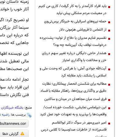
زمینه داستان نوی
باید افراد کارآمدتر را به کار گرفت/ کاری می کنیم
آثار خوب را خواند
در معیشت مردم مشکلی پیش نیاید
او تصریح کرد: اگر
حمله نیروهای اسرائیلی به خبرنگار پرس‌تی‌وی
سینما آثار بزرگا
از التماس تا فروپاشی هژمونی دلار
که درباره این دا
تقسیم غنایم مدیران یا دفاع از تولید؛ پشت‌پرده
جا‌هایی که تخصصی
درخواست توقف یک آیین‌نامه چه بود؟
این نویسنده اظها
هشدار حاجی دلیگانی درباره تغییر سهم دریای
خزر و مخالفت با واگذاری امتیاز
مالی تعطیل شدند 
این صحبت‌ها مطر
آیت‌الله جوادی آملی: با هرکس که وحدت ملی و
اسلامی را بشکند، باید مقابله کرد
تجار ادامه داد:مخ
مطالبه برای شکستن انحصار پیمانکاری؛ نظارت
این افراد باید سو
دقیق بر واگذاری پروژه‌ها، راهکار مقابله با فساد
فنی نگارش داستان 
فرق است میان مجاهدان در میدان و ساکتین
این دیپلماسی نمایشی، شکست خورده است/
منبع:
باشگاه خبرنگاران 
واقعیت‌ها را بپذیرید و به تعهدات خود عمل کنید
برچسب ها:
راضیه ت
امیر دبیری‌مهر در سوگ دکتر ابوالقاسم
قاسم‌زاده؛ از خاطرات صداوسیما تا کلاس درس
گزارش خطا
سیاست