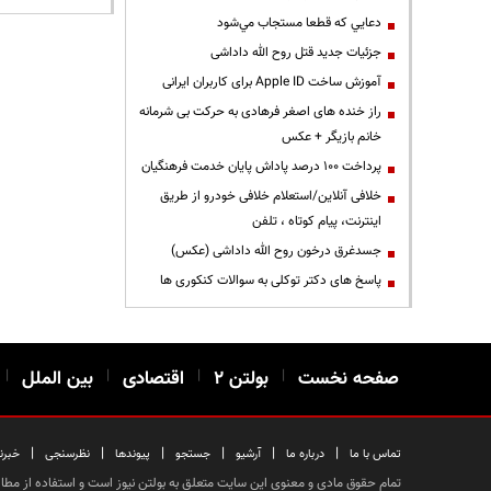
دعايي كه قطعا مستجاب مي‌شود
جزئیات جدید قتل روح الله داداشی
آموزش ساخت Apple ID برای کاربران ایرانی
راز خنده های اصغر فرهادی به حرکت بی شرمانه
خانم بازیگر + عکس
پرداخت ۱۰۰ درصد پاداش پایان خدمت فرهنگیان
خلافی آنلاین/استعلام خلافی خودرو از طریق
اینترنت، پیام کوتاه ، تلفن
جسدغرق درخون روح الله داداشی (عکس)
پاسخ های دکتر توکلی به سوالات کنکوری ها
صفحه نخست
|
بولتن ۲
|
اقتصادی
|
بین الملل
|
|
|
|
|
|
|
تماس با ما
درباره ما
آرشیو
جستجو
پیوندها
نظرسنجی
خبرن
تمام حقوق مادی و معنوی این سایت متعلق به بولتن نیوز است و استفاده از مطالب