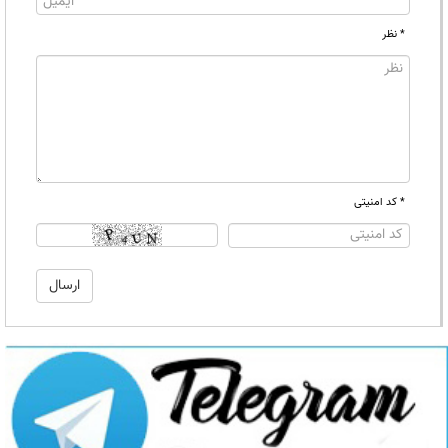
* نظر
* کد امنیتی