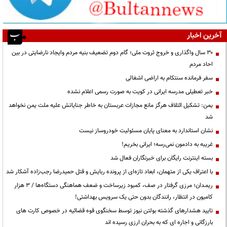
آخرین اخبار
۳۰ سال واگذاری و خروج ثروت ملی؛ گام دوم تضعیف بنیه مردم وایجاد نارضایتی در بین
احاد مردم
سفر فرمانده سنتکام به اراضی اشغالی
خبر تعطیلی مدرسه ایرانی در کویت به صورت رسمی اعلام نشده
یمن: تشکیل ائتلاف هرگز مانع مجازات عربستان به خاطر جنایاتش علیه ملت یمن نخواهد
شد
نشان استاندارد به معنای پایان مسئولیت خودروساز نیست
غریبه به دادمون نمی‌رسه؛ ایرانی بخریم!
بسته اینترنت رایگان برای خبرنگاران فعال شد
با اعتراف یکی از متهمان، ابعاد تازه‌ای از پرونده ربایش و قتل حمیدرضا رجب‌زاده آشکار شد
ریمـدان؛ مرزی گرفتار در صف، کمبود زیرساخت و ضعف هماهنگی دستگاه‌ها / ۳ هزار
کامیون در انتظار، رانندگان بدون حتی یک سرویس بهداشتی!
تایید هشدارهای گذشته بولتن نیوز توسط سخنگوی قوه قضائیه در خصوص کارت های
بارزگانی و اجاره ای که به بحران ارزی رسیده اند