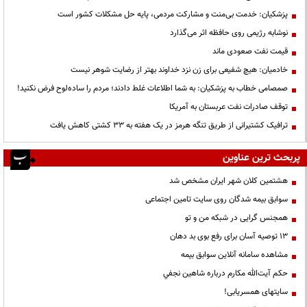
پزشکیان: خدمت بی‌منت و مشارکت مردمی، پایه حل مشکلات کشور است
نوشابه رژیمی روی حافظه اثر می‌گذارد
قیمت نفت صعودی ماند
خادمیان: هیچ شفیعی برای زن نزد خداوند بهتر از رضایت شوهر نیست
صمصامی خطاب به پزشکیان: به شما اطلاعات غلط دادند؛ مردم را ساده‌لوح فرض نکنید!
توقف صادرات نفت عربستان به آمریکا
ترافیک کشتیرانی از طریق تنگه هرمز در یک هفته به ۳۳ کشتی کاهش یافت
پربحث ترین عناوین
هشتمین کلان شهر ایران مشخص شد
سوابق بیمه شدگان روی سایت تامین اجتماعی
همجنس گرایی در شبکه من و تو
13 توصیه آسان برای رفع بوی بد دهان
مشاهده سامانه آنلاين سوابق بیمه
حكم آيت‌الله مكارم درباره شاهين نجفي
سایتهای همسریابی!