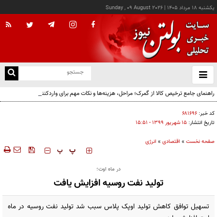
يکشنبه ۱۸ مرداد ۱۴۰۵
|
Sunday , 09 August 2026
از
و
ته
راهنمای جامع ترخیص کالا از گمرک؛ مراحل، هزینه‌ها و نکات مهم برای واردکنندگان
ن
نو
کد خبر:
۶۸۱۶۹۶
تاریخ انتشار:
۱۵ شهريور ۱۳۹۹ - ۱۵:۵۱
صفحه نخست
»
اقتصادی
»
انرژی
‍‍‍ پ
پ
در ماه اوت؛
تولید نفت روسیه افزایش یافت
تسهیل توافق کاهش تولید اوپک پلاس سبب شد تولید نفت روسیه در ماه