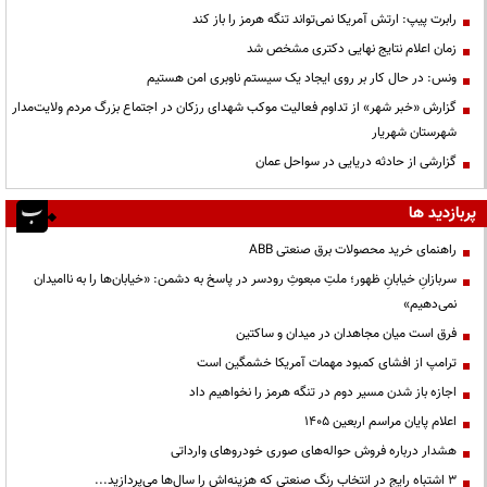
رابرت پیپ: ارتش آمریکا نمی‌تواند تنگه هرمز را باز کند
زمان اعلام نتایج نهایی دکتری مشخص شد
ونس: در حال کار بر روی ایجاد یک سیستم ناوبری امن هستیم
گزارش «خبر شهر» از تداوم فعالیت موکب شهدای رزکان در اجتماع بزرگ مردم ولایت‌مدار
شهرستان شهریار
گزارشی از حادثه دریایی در سواحل عمان
پربازدید ها
راهنمای خرید محصولات برق صنعتی ABB
سربازانِ خیابانِ ظهور؛ ملتِ مبعوثِ رودسر در پاسخ به دشمن: «خیابان‌ها را به ناامیدان
نمی‌دهیم»
فرق است میان مجاهدان در میدان و ساکتین
ترامپ از افشای کمبود مهمات آمریکا خشمگین است
اجازه باز شدن مسیر دوم در تنگه هرمز را نخواهیم داد
اعلام پایان مراسم اربعین ۱۴۰۵
هشدار درباره فروش حواله‌های صوری خودروهای وارداتی
3 اشتباه رایج در انتخاب رنگ صنعتی که هزینه‌اش را سال‌ها می‌پردازید...