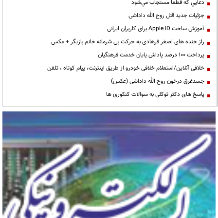
دعايي كه قطعا مستجاب مي‌شود
جزئیات جدید قتل روح الله داداشی
آموزش ساخت Apple ID برای کاربران ایرانی
راز خنده های اصغر فرهادی به حرکت بی شرمانه خانم بازیگر + عکس
پرداخت ۱۰۰ درصد پاداش پایان خدمت فرهنگیان
خلافی آنلاین/استعلام خلافی خودرو از طریق اینترنت، پیام کوتاه ، تلفن
جسدغرق درخون روح الله داداشی (عکس)
پاسخ های دکتر توکلی به سوالات کنکوری ها