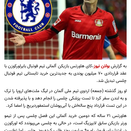
به گزارش
بولتن نیوز
،کای هاورتس بازیکن آلمانی تیم فوتبال بایرلورکوزن با
عقد قراردادی 70 میلیون پوندی به جدیدترین خرید تابستانی تیم فوتبال
چلسی تبدیل شد.
او روز گذشته (جمعه) اردوی تیم ملی آلمان در لیگ ملت‌های اروپا را ترک
و به لندن سفر کرد تا تست پزشکی چلسی را انجام دهد و با پذیرفته شدن
در این تست قرارداد پنج ساله‌اش با آبی‌پوشان استمفوردبریج را امضا کرد.
هاورتس 21 ساله که دومین خرید آلمانی این فصل چلسی پس از تیمو
ورنر بازیکن سابق لایپزیگ است، در حالی به چلسی می‌پیوندد که لورکوزن
در ابتدا برای فروش او 90 میلیون پوند طلب کرده بود. چلسی اما توانست