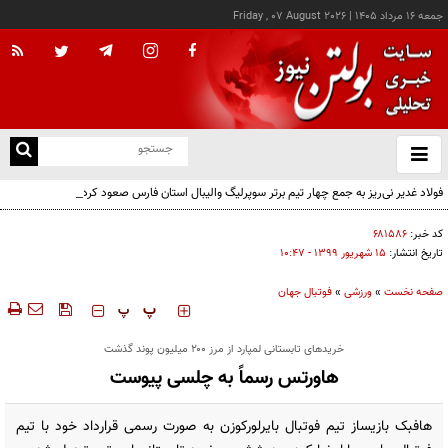
جمعه ۱۶ مرداد ۱۴۰۵
|
Friday , 07 August 2026
از
و
ته
فولاد غدیر نی‌ریز به جمع چهار تیم برتر سوپرلیگ والیبال استان فارس صعود کرد
ن
نو
کد خبر:
۶۸۱۵۸۶
تاریخ انتشار:
۱۵ شهريور ۱۳۹۹ - ۱۰:۴۷
صفحه نخست
»
ورزشی
»
فوتبال جهان
‍‍‍ پ
پ
خرید‌های تابستانی لمپارد از مرز ۲۰۰ میلیون پوند گذشت
هاورتس رسماً به چلسی پیوست
هافبک بازیساز تیم فوتبال بایرلورکوزن به صورت رسمی قرارداد خود با تیم