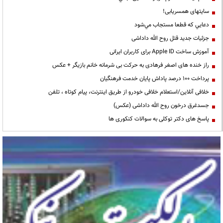
سایتهای همسریابی!
دعايي كه قطعا مستجاب مي‌شود
جزئیات جدید قتل روح الله داداشی
آموزش ساخت Apple ID برای کاربران ایرانی
راز خنده های اصغر فرهادی به حرکت بی شرمانه خانم بازیگر + عکس
پرداخت ۱۰۰ درصد پاداش پایان خدمت فرهنگیان
خلافی آنلاین/استعلام خلافی خودرو از طریق اینترنت، پیام کوتاه ، تلفن
جسدغرق درخون روح الله داداشی (عکس)
پاسخ های دکتر توکلی به سوالات کنکوری ها