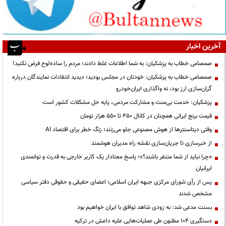
آخرین اخبار
صمصامی خطاب به پزشکیان: به شما اطلاعات غلط دادند؛ مردم را ساده‌لوح فرض نکنید!
صمصامی خطاب به پزشکیان: خودتان در مجلس بودید؛ دیدید انتقادات نمایندگان درباره
گران‌سازی ارز بود، نه واگذاری ایران‌خودرو
پزشکیان: خدمت بی‌منت و مشارکت مردمی، پایه حل مشکلات کشور است
قیمت‌ برنج ایرانی همچنان در کانال ۴۵۰ تا ۵۵۰ هزار تومان
وقتی دیتاسنترها از هوش مصنوعی جلو می‌زنند؛ زنگ خطر برای اقتصاد AI
از خبرسازی تا جریان‌سازی نقشه راه مدیران هوشمند
«چرا نباید از شما متنفر باشند؟»؛ پاسخ معنادار یک کاربر خارجی به قدرت و توانمندی
ایرانیان
پس از رأی شورای مرکزی جبهه ایران اسلامی؛ اعضای حقیقی و حقوقی دفتر سیاسی
مشخص شدند
بسنت مدعی شد: به زودی شاهد توافق با ایران خواهیم بود
دستگیری ۱۰۴ مظنون طی عملیات‌هایی علیه داعش در ترکیه