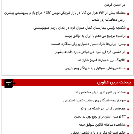
در استان کرمان
معامله بیش از ۴۱۳ هزار تن کالا در بازار فیزیکی بورس کالا / حراج باز و پتروشیمی پیشران
ارزش معاملات روز شدند
شکنجه رئیس بیمارستان کمال عدوان غزه در زندان رژیم صهیونیستی
ترامپ: ترجیح می‌دهم با ایران به توافق برسم
ونس: ایرانی‌ها طرف بسیار دشواری برای مذاکره هستند
از دشمن ذره ای امید خیرخواهی نباید داشته باشیم
کالابرگ این خانوارها امروز شارژ شد
حمله نیروهای اسرائیلی به خبرنگار پرس‌تی‌وی
پربحث ترین عناوین
هشتمین کلان شهر ایران مشخص شد
سوابق بیمه شدگان روی سایت تامین اجتماعی
همجنس گرایی در شبکه من و تو
13 توصیه آسان برای رفع بوی بد دهان
مشاهده سامانه آنلاين سوابق بیمه
حكم آيت‌الله مكارم درباره شاهين نجفي