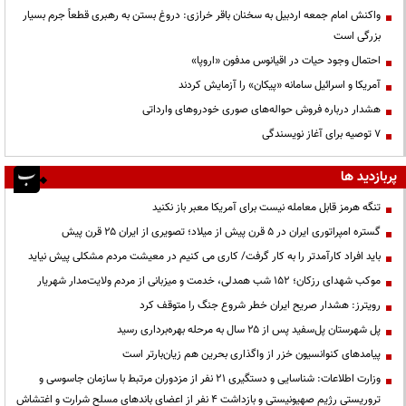
واکنش امام جمعه اردبیل به سخنان باقر خرازی: دروغ بستن به رهبری قطعاً جرم بسیار
بزرگی است
احتمال وجود حیات در اقیانوس مدفون «اروپا»
آمریکا و اسرائیل سامانه «پیکان» را آزمایش کردند
هشدار درباره فروش حواله‌های صوری خودروهای وارداتی
۷ توصیه برای آغاز نویسندگی
پربازدید ها
تنگه هرمز قابل معامله نیست برای آمریکا معبر باز نکنید
گستره امپراتوری ایران در ۵ قرن پیش از میلاد؛ تصویری از ایران ۲۵ قرن پیش
باید افراد کارآمدتر را به کار گرفت/ کاری می کنیم در معیشت مردم مشکلی پیش نیاید
موکب شهدای رزکان؛ ۱۵۲ شب همدلی، خدمت و میزبانی از مردم ولایت‌مدار شهریار
رویترز: هشدار صریح ایران خطر شروع جنگ را متوقف کرد
پل شهرستان پل‌سفید پس از ۲۵ سال به مرحله بهره‌برداری رسید
پیامدهای کنوانسیون خزر از واگذاری بحرین هم زیان‌بارتر است
وزارت اطلاعات: شناسایی و دستگیری ۲۱ نفر از مزدوران مرتبط با سازمان جاسوسی و
تروریستی رژیم صهیونیستی و بازداشت ۴ نفر از اعضای باندهای مسلح شرارت و اغتشاش