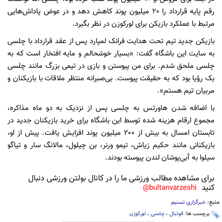
رقم پایه قرارداد را 20 میلیون پوند کاهش دهد و در عوض پاداش‌هایی
مرتبط با عملکرد بازیکن برای لورکوزن در نظر بگیرد.
بازیکن جدید تیم تحت هدایت فرانک لمپارد پس از عقد قرارداد با چلسی
به سایت این باشگاه گفت: «بسیار خوشحالم و مایه افتخار است که به
چلسی ملحق شدم. برای من پیوستن و بازی در تیمی بزرگ مانند چلسی
یک رؤیا بود که به حقیقت پیوست. بی‌صبرانه منتظر ملاقات با بازیکنان و
مربیان تیم هستم».
با اضافه شدن هاورتس به چلسی پس از نزدیک به دو ماه مذاکره،
مجموع ارقام هزینه شده توسط این باشگاه برای خرید بازیکنان جدید در
تابستان امسال به بیش از 200 میلیون پوند افزایش یافت. پیش از او،
بازیکنانی مانند حکیم زیاش، تیمو ورنر، بن چیلول، مالانگ سار و تیاگو
سیلوا به آبی‌پوشان لندن پیوسته بودند.
برای مشاهده مطالب ورزشی ما را در کانال بولتن ورزشی دنبال
کنید
bultanvarzeshi@
منبع:
خبرگزاری تسنیم
برچسب ها:
فوتبال
،
چلسی
،
لورکوزن