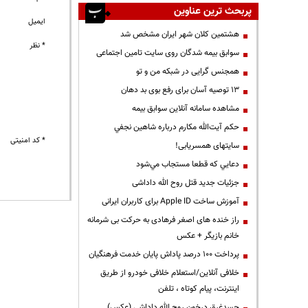
پربحث ترین عناوین
ایمیل
هشتمین کلان شهر ایران مشخص شد
* نظر
سوابق بیمه شدگان روی سایت تامین اجتماعی
همجنس گرایی در شبکه من و تو
13 توصیه آسان برای رفع بوی بد دهان
مشاهده سامانه آنلاين سوابق بیمه
حكم آيت‌الله مكارم درباره شاهين نجفي
* کد امنیتی
سایتهای همسریابی!
دعايي كه قطعا مستجاب مي‌شود
جزئیات جدید قتل روح الله داداشی
آموزش ساخت Apple ID برای کاربران ایرانی
راز خنده های اصغر فرهادی به حرکت بی شرمانه
خانم بازیگر + عکس
پرداخت ۱۰۰ درصد پاداش پایان خدمت فرهنگیان
خلافی آنلاین/استعلام خلافی خودرو از طریق
اینترنت، پیام کوتاه ، تلفن
جسدغرق درخون روح الله داداشی (عکس)