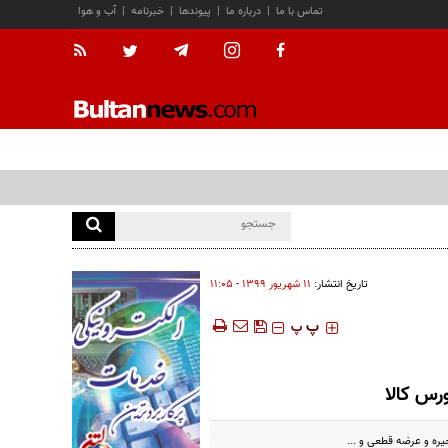
تماس با ما
|
درباره ما
|
پیوندها
|
خبرنامه
|
آب و هوا
تاریخ انتشار:
۱۱ شهريور ۱۳۹۹ - ۱۱:۰۵
‍‍‍ پ
پ
رس کالا
یره و عرضه قطعی و ...