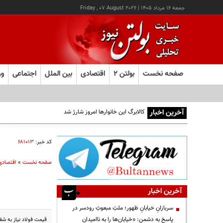
جمعه ۱۶ مرداد ۱۴۰۵
|
Friday , 07 August 2026
صفحه نخست
بولتن ۲
اقتصادی
بین الملل
اجتماعی
ور
آخرین اخبار
کد خبر:
۶۸۱۰۱۳
صفحه نخست
»
اقتصادی
آخرین اخبار
سربازانِ خیابانِ ظهور؛ ملتِ مبعوثِ رودسر در
پاسخ به دشمن: «خیابان‌ها را به ناامیدان
قیمت فولاد نیاز به ش