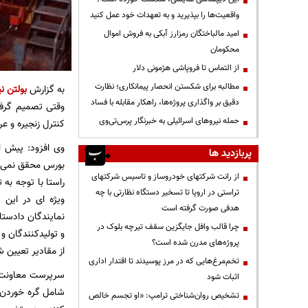
واقعیت‌ها را بپذیرید و به تعهدات خود عمل کنید
امید مالباختگان رمزارز آبکی به فروش اموال
محکومان
از التماس تا فروپاشی هژمونی دلار
مطالبه برای شکستن انحصار پیمانکاری؛ نظارت
به گزارش
بولتن نی
دقیق بر واگذاری پروژه‌ها، راهکار مقابله با فساد
وقتی تصمیم گرفت
حمله نیروهای اسرائیلی به خبرنگار پرس‌تی‌وی
کنترل زنجیره و ع
وی افزود: پیش ا
پربازدید ها
بورس محقق نمی شد
از رانت‌ شرکتهای خودروساز و تاسیس شرکتهای
راستا با توجه به
تراستی در اروپا تا تسخیر دستگاه نظارتی با چه
ویژه ای در این
هدفی صورت گرفته است
نمایندگان دادست
چرا قالب وافل جایگزین سقف تیرچه بلوک در
و تولیدکنندگان و
پروژه‌های مدرن شده است؟
از مقادیر تعیین 
تخم‌مرغ‌هایی که در مرز پوسیدند تا اقتدار اداری
سرپرست معاونت با
اثبات شود
شامل گره خوردن 
تشخیص روان‌شناختی ترامپ: «او تجسم خالص