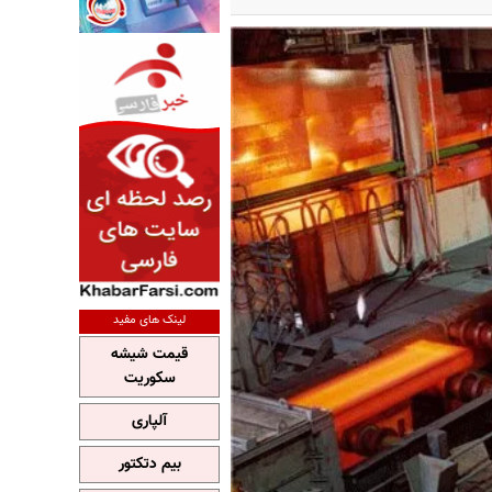
لینک های مفید
قیمت شیشه
سکوریت
آلپاری
بیم دتکتور