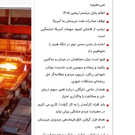
نمی‌دهیم»
اعلام پایان مراسم اربعین ۱۴۰۵
توقف صادرات نفت عربستان به آمریکا
ترامپ از افشای کمبود مهمات آمریکا خشمگین
است
اجازه باز شدن مسیر دوم در تنگه هرمز را
نخواهیم داد
فرق است میان مجاهدان در میدان و ساکتین
یکصد و پنجاه و سومین شب خدمت؛ موکب
شهدای رزکان، تریبون مردم و مطالبه‌گر حل
ریشه‌ای مشکلات شهری
هشدار حاجی دلیگانی درباره تغییر سهم دریای
خزر و مخالفت با واگذاری امتیاز
باید افراد کارآمدتر را به کار گرفت/ کاری می کنیم
در معیشت مردم مشکلی پیش نیاید
هدف قرار گرفتن اتاق‌ فرماندهی مزدوران عربستان
در یمن
این دیپلماسی نمایشی، شکست خورده است/