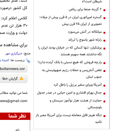
کنند، عدم تخصیص
شیطان است!»
کل کشور درصورت 
۲ گزینه صنعا برای ریاض
گستره امپراتوری ایران در ۵ قرن پیش از میلاد؛
کلامی اعلام کرد:
تصویری از ایران ۲۵ قرن پیش
۳۰ هزار تن عد
میانکاله در آتش می‌سوزد
دولت و وزارت صم
زلزله شهر یاسوج را لرزاند
برای مشاهده مطا
پزشکیان: تنها کسانی که در خیابان بودند ایران را
منبع:
خبرگزاری مهر
نگه نداشتند همه سهیم هستند
برچسب ها:
کمیته و
پارچه فروشی که هیچ نسبتی با بانک آینده ندارد!
نقض آتش‌بس و حملات رژیم صهیونیستی به
جنوب لبنان
گزارش خطا
آمریکا ویزای سفیر برزیل را باطل کرد
جدال بهرام افشاری و امین حیایی در صدر جدول
شما می توانید مطالب 
حمایت از هشت هزار نوآموز سیستان و
nnews@gmail.com
بلوچستانی
نظر شما
تنگه هرمز قابل معامله نیست برای آمریکا معبر باز
نکنید
نام