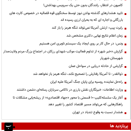
کامیون در انتظار، رانندگان بدون حتی یک سرویس بهداشتی!
تایید هشدارهای گذشته بولتن نیوز توسط سخنگوی قوه قضائیه در خصوص کارت های
بارزگانی و اجاره ای که به بحران ارزی رسیده اند
رابرت پیپ: ارتش آمریکا نمی‌تواند تنگه هرمز را باز کند
زمان اعلام نتایج نهایی دکتری مشخص شد
ونس: در حال کار بر روی ایجاد یک سیستم ناوبری امن هستیم
گزارش «خبر شهر» از تداوم فعالیت موکب شهدای رزکان در اجتماع بزرگ مردم ولایت‌مدار
شهرستان شهریار
گزارشی از حادثه دریایی در سواحل عمان
ذوالقدر: تا آمریکا رفتارش را تصحیح نکند، تنگه هرمز باز نخواهد شد
راه‌حل نماینده روسیه برای پایان جنگ آمریکا علیه ایران
وزارت اطلاعات: خبرنگاران نقش بارزی در ناکامی سربازان رسانه‌ای دشمن داشتند
آغاز یک سلسله‌کلیپ ۱۰ قسمتی با محور «جهاد اقتصادی»؛ از ریشه‌یابی مشکلات تا
راهکارهایی که می‌تواند مسیر اقتصاد کشور را تغییر دهد
هشدار نسبت به وقوع تندباد در تهران
پربازدید ها