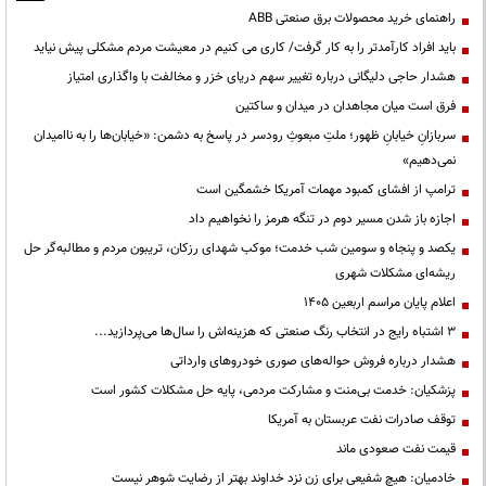
راهنمای خرید محصولات برق صنعتی ABB
باید افراد کارآمدتر را به کار گرفت/ کاری می کنیم در معیشت مردم مشکلی پیش نیاید
هشدار حاجی دلیگانی درباره تغییر سهم دریای خزر و مخالفت با واگذاری امتیاز
فرق است میان مجاهدان در میدان و ساکتین
سربازانِ خیابانِ ظهور؛ ملتِ مبعوثِ رودسر در پاسخ به دشمن: «خیابان‌ها را به ناامیدان
نمی‌دهیم»
ترامپ از افشای کمبود مهمات آمریکا خشمگین است
اجازه باز شدن مسیر دوم در تنگه هرمز را نخواهیم داد
یکصد و پنجاه و سومین شب خدمت؛ موکب شهدای رزکان، تریبون مردم و مطالبه‌گر حل
ریشه‌ای مشکلات شهری
اعلام پایان مراسم اربعین ۱۴۰۵
3 اشتباه رایج در انتخاب رنگ صنعتی که هزینه‌اش را سال‌ها می‌پردازید...
هشدار درباره فروش حواله‌های صوری خودروهای وارداتی
پزشکیان: خدمت بی‌منت و مشارکت مردمی، پایه حل مشکلات کشور است
توقف صادرات نفت عربستان به آمریکا
قیمت نفت صعودی ماند
خادمیان: هیچ شفیعی برای زن نزد خداوند بهتر از رضایت شوهر نیست