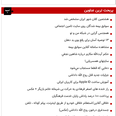
پربحث ترین عناوین
هشتمین کلان شهر ایران مشخص شد
سوابق بیمه شدگان روی سایت تامین اجتماعی
همجنس گرایی در شبکه من و تو
13 توصیه آسان برای رفع بوی بد دهان
مشاهده سامانه آنلاين سوابق بیمه
حكم آيت‌الله مكارم درباره شاهين نجفي
سایتهای همسریابی!
دعايي كه قطعا مستجاب مي‌شود
جزئیات جدید قتل روح الله داداشی
آموزش ساخت Apple ID برای کاربران ایرانی
راز خنده های اصغر فرهادی به حرکت بی شرمانه خانم بازیگر + عکس
پرداخت ۱۰۰ درصد پاداش پایان خدمت فرهنگیان
خلافی آنلاین/استعلام خلافی خودرو از طریق اینترنت، پیام کوتاه ، تلفن
جسدغرق درخون روح الله داداشی (عکس)