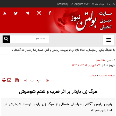
شنبه ۱۷ مرداد ۱۴۰۵
|
Saturday , 08 August 2026
از
و
ته
با اعتراف یکی از متهمان، ابعاد تازه‌ای از پرونده ربایش و قتل حمیدرضا رجب‌زاده آشکار شد
ن
نو
کد خبر:
۶۸۰۵۴۴
تاریخ انتشار:
۰۷ شهريور ۱۳۹۹ - ۱۲:۳۹
صفحه نخست
»
حوادث
‍‍‍ پ
پ
مرگ زن باردار بر اثر ضرب و شتم شوهرش
رئیس پلیس آگاهی خراسان شمالی از مرگ زن باردار توسط شوهرش در
اسفراین خبرداد