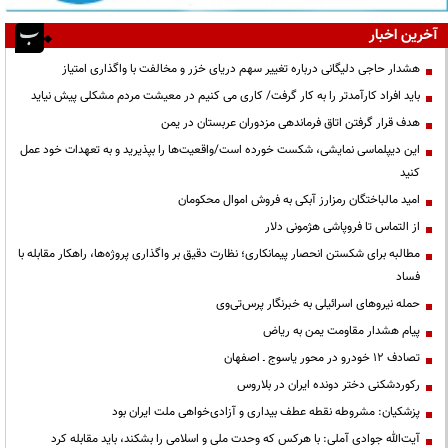
آخرین اخبار
هشدار حاجی دلیگانی درباره تغییر سهم دریای خزر و مخالفت با واگذاری امتیاز
باید افراد کارآمدتر را به کار گرفت/ کاری می کنیم در معیشت مردم مشکلی پیش نیاید
هدف قرار گرفتن اتاق‌ فرماندهی مزدوران عربستان در یمن
این دیپلماسی نمایشی، شکست خورده است/واقعیت‌ها را بپذیرید و به تعهدات خود عمل
کنید
امید مالباختگان رمزارز آبکی به فروش اموال محکومان
از التماس تا فروپاشی هژمونی دلار
مطالبه برای شکستن انحصار پیمانکاری؛ نظارت دقیق بر واگذاری پروژه‌ها، راهکار مقابله با
فساد
حمله نیروهای اسرائیلی به خبرنگار پرس‌تی‌وی
پیام هشدار مقاومت یمن به ریاض
تصادف ۱۲ خودرو در محور یاسوج ـ اصفهان
رکوردشکنی دختر دونده ایران در بلاروس
پزشکیان: مشروطه نقطه عطف بیداری و آزادی‌خواهی ملت ایران بود
آیت‌الله جوادی آملی: با هرکس که وحدت ملی و اسلامی را بشکند، باید مقابله کرد