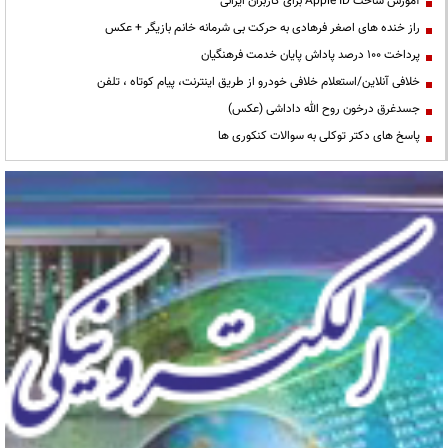
آموزش ساخت Apple ID برای کاربران ایرانی
راز خنده های اصغر فرهادی به حرکت بی شرمانه خانم بازیگر + عکس
پرداخت ۱۰۰ درصد پاداش پایان خدمت فرهنگیان
خلافی آنلاین/استعلام خلافی خودرو از طریق اینترنت، پیام کوتاه ، تلفن
جسدغرق درخون روح الله داداشی (عکس)
پاسخ های دکتر توکلی به سوالات کنکوری ها