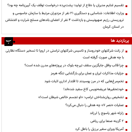
تقسیم غنایم مدیران یا دفاع از تولید؛ پشت‌پرده درخواست توقف یک آیین‌نامه چه بود؟
وزارت اطلاعات: شناسایی و دستگیری ۲۱ نفر از مزدوران مرتبط با سازمان جاسوسی و
تروریستی رژیم صهیونیستی و بازداشت ۴ نفر از اعضای باندهای مسلح شرارت و اغتشاش
در استان کرمان
پربازدید ها
از رانت‌ شرکتهای خودروساز و تاسیس شرکتهای تراستی در اروپا تا تسخیر دستگاه نظارتی
با چه هدفی صورت گرفته است
چرا قالب وافل جایگزین سقف تیرچه بلوک در پروژه‌های مدرن شده است؟
جزئیات مذاکرات ایران و عمان برای بازگشایی تنگه هرمز
تخم‌مرغ‌هایی که در مرز پوسیدند تا اقتدار اداری اثبات شود
خودتحقیرها عریضه‌نویس کاخ سفید شده‌اند!
تشخیص روان‌شناختی ترامپ: «او تجسم خالص شیطان است!»
عملیات «نصر ۷» چه هدفی را دنبال می‌کرد؟
زلزله شهر یاسوج را لرزاند
۲ گزینه صنعا برای ریاض
آمریکا ویزای سفیر برزیل را باطل کرد