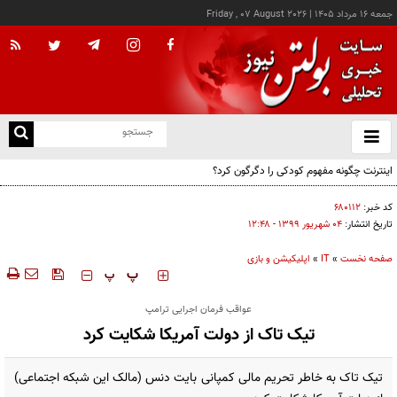
جمعه ۱۶ مرداد ۱۴۰۵
|
Friday , 07 August 2026
از
و
ته
اینترنت چگونه مفهوم کودکی را دگرگون کرد؟
ن
نو
کد خبر:
۶۸۰۱۱۲
تاریخ انتشار:
۰۴ شهريور ۱۳۹۹ - ۱۲:۴۸
صفحه نخست
»
IT
»
اپلیکیشن و بازی
‍‍‍ پ
پ
عواقب فرمان اجرایی ترامپ
تیک تاک از دولت آمریکا شکایت کرد
تیک تاک به خاطر تحریم مالی کمپانی بایت دنس (مالک این شبکه اجتماعی)