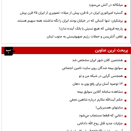
میانکاله در آتش می‌سوزد
گستره امپراتوری ایران در ۵ قرن پیش از میلاد؛ تصویری از ایران ۲۵ قرن پیش
پزشکیان: تنها کسانی که در خیابان بودند ایران را نگه نداشتند همه سهیم هستند
پارچه فروشی که هیچ نسبتی با بانک آینده ندارد!
نقض آتش‌بس و حملات رژیم صهیونیستی به جنوب لبنان
پربحث ترین عناوین
هشتمین کلان شهر ایران مشخص شد
سوابق بیمه شدگان روی سایت تامین اجتماعی
همجنس گرایی در شبکه من و تو
13 توصیه آسان برای رفع بوی بد دهان
مشاهده سامانه آنلاين سوابق بیمه
حكم آيت‌الله مكارم درباره شاهين نجفي
سایتهای همسریابی!
دعايي كه قطعا مستجاب مي‌شود
جزئیات جدید قتل روح الله داداشی