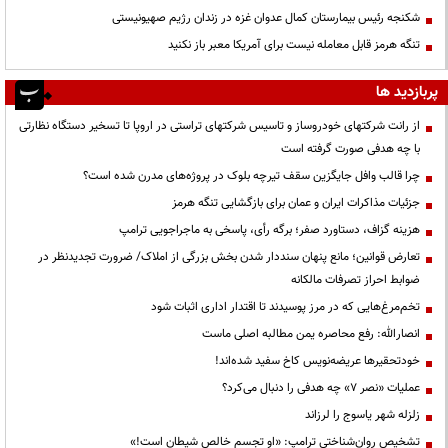
شکنجه رئیس بیمارستان کمال عدوان غزه در زندان رژیم صهیونیستی
تنگه هرمز قابل معامله نیست برای آمریکا معبر باز نکنید
پربازدید ها
از رانت‌ شرکتهای خودروساز و تاسیس شرکتهای تراستی در اروپا تا تسخیر دستگاه نظارتی
با چه هدفی صورت گرفته است
چرا قالب وافل جایگزین سقف تیرچه بلوک در پروژه‌های مدرن شده است؟
جزئیات مذاکرات ایران و عمان برای بازگشایی تنگه هرمز
هزینه گزاف، دستاورد صفر؛ برگه رأی، پاسخی به ماجراجویی ترامپ
تعارض قوانین؛ مانع پنهان سنددار شدن بخش بزرگی از املاک/ ضرورت تجدیدنظر در
ضوابط احراز تصرفات مالکانه
تخم‌مرغ‌هایی که در مرز پوسیدند تا اقتدار اداری اثبات شود
انصارالله: رفع محاصره یمن مطالبه اصلی ماست
خودتحقیرها عریضه‌نویس کاخ سفید شده‌اند!
عملیات «نصر ۷» چه هدفی را دنبال می‌کرد؟
زلزله شهر یاسوج را لرزاند
تشخیص روان‌شناختی ترامپ: «او تجسم خالص شیطان است!»