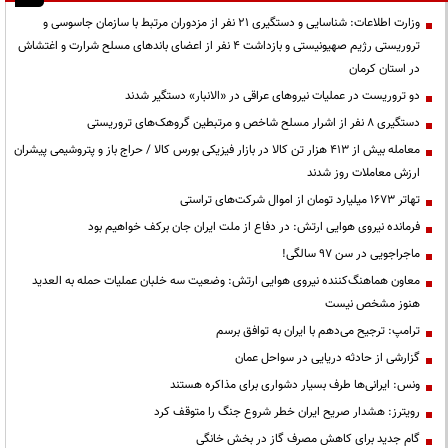
وزارت اطلاعات: شناسایی و دستگیری ۲۱ نفر از مزدوران مرتبط با سازمان جاسوسی و
تروریستی رژیم صهیونیستی و بازداشت ۴ نفر از اعضای باندهای مسلح شرارت و اغتشاش
در استان کرمان
دو تروریست در عملیات نیروهای عراقی در «الانبار» دستگیر شدند
دستگیری ۸ نفر از اشرار مسلح شاخص و مرتبطین گروهک‌های تروریستی
معامله بیش از ۴۱۳ هزار تن کالا در بازار فیزیکی بورس کالا / حراج باز و پتروشیمی پیشران
ارزش معاملات روز شدند
تهاتر ۱۶۷۳ میلیارد تومان از اموال شرکت‌های تراستی
فرمانده نیروی هوایی ارتش: در دفاع از ملت ایران جان برکف خواهیم بود
ماجراجویی در سن ۹۷ سالگی!
معاون هماهنگ‌کننده نیروی هوایی ارتش: وضعیت سه خلبان عملیات حمله به العدید
هنوز مشخص نیست
ترامپ: ترجیح می‌دهم با ایران به توافق برسم
گزارشی از حادثه دریایی در سواحل عمان
ونس: ایرانی‌ها طرف بسیار دشواری برای مذاکره هستند
رویترز: هشدار صریح ایران خطر شروع جنگ را متوقف کرد
گام جدید برای کاهش مصرف گاز در بخش خانگی