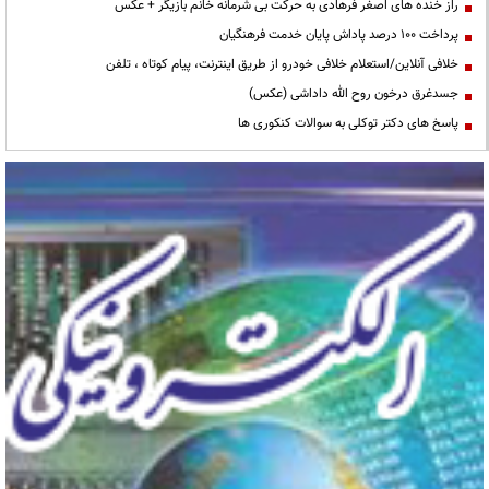
راز خنده های اصغر فرهادی به حرکت بی شرمانه خانم بازیگر + عکس
پرداخت ۱۰۰ درصد پاداش پایان خدمت فرهنگیان
خلافی آنلاین/استعلام خلافی خودرو از طریق اینترنت، پیام کوتاه ، تلفن
جسدغرق درخون روح الله داداشی (عکس)
پاسخ های دکتر توکلی به سوالات کنکوری ها