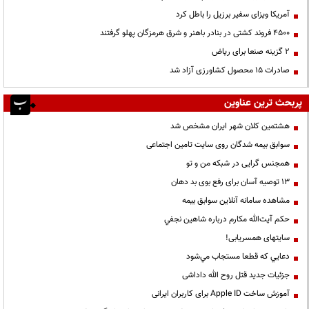
آمریکا ویزای سفیر برزیل را باطل کرد
۴۵۰۰ فروند کشتی در بنادر باهنر و شرق هرمزگان پهلو گرفتند
۲ گزینه صنعا برای ریاض
صادرات ۱۵ محصول کشاورزی آزاد شد
پربحث ترین عناوین
هشتمین کلان شهر ایران مشخص شد
سوابق بیمه شدگان روی سایت تامین اجتماعی
همجنس گرایی در شبکه من و تو
13 توصیه آسان برای رفع بوی بد دهان
مشاهده سامانه آنلاين سوابق بیمه
حكم آيت‌الله مكارم درباره شاهين نجفي
سایتهای همسریابی!
دعايي كه قطعا مستجاب مي‌شود
جزئیات جدید قتل روح الله داداشی
آموزش ساخت Apple ID برای کاربران ایرانی