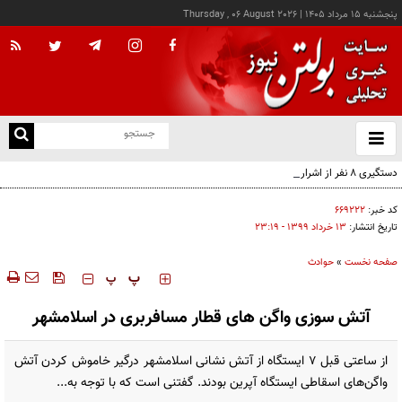
پنجشنبه ۱۵ مرداد ۱۴۰۵
|
Thursday , 06 August 2026
از
و
ته
دستگیری ۸ نفر از اشرار مسلح شاخص و مرتبطین گروهک‌های تروریستی
ن
نو
کد خبر:
۶۶۹۲۲۲
تاریخ انتشار:
۱۳ خرداد ۱۳۹۹ - ۲۳:۱۹
صفحه نخست
»
حوادث
‍‍‍ پ
پ
آتش سوزی واگن های قطار مسافربری در اسلامشهر
از ساعتی قبل ۷ ایستگاه از آتش نشانی اسلامشهر درگیر خاموش کردن آتش
واگن‌های اسقاطی ایستگاه آپرین بودند. گفتنی است که با توجه به...