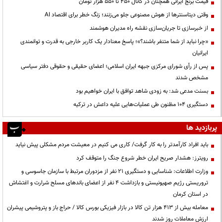
قیمت‌ برنج ایرانی همچنان در کانال ۴۵۰ تا ۵۵۰ هزار تومان
وقتی دیتاسنترها از هوش مصنوعی جلو می‌زنند؛ زنگ خطر برای اقتصاد AI
از خبرسازی تا جریان‌سازی نقشه راه مدیران هوشمند
«چرا نباید از شما متنفر باشند؟»؛ پاسخ معنادار یک کاربر خارجی به قدرت و توانمندی
ایرانیان
پس از رأی شورای مرکزی جبهه ایران اسلامی؛ اعضای حقیقی و حقوقی دفتر سیاسی
مشخص شدند
بسنت مدعی شد: به زودی شاهد توافق با ایران خواهیم بود
دستگیری ۱۰۴ مظنون طی عملیات‌هایی علیه داعش در ترکیه
پربازدید ها
باید افراد کارآمدتر را به کار گرفت/ کاری می کنیم در معیشت مردم مشکلی پیش نیاید
رویترز: هشدار صریح ایران خطر شروع جنگ را متوقف کرد
وزارت اطلاعات: شناسایی و دستگیری ۲۱ نفر از مزدوران مرتبط با سازمان جاسوسی و
تروریستی رژیم صهیونیستی و بازداشت ۴ نفر از اعضای باندهای مسلح شرارت و اغتشاش
در استان کرمان
معامله بیش از ۴۱۳ هزار تن کالا در بازار فیزیکی بورس کالا / حراج باز و پتروشیمی پیشران
ارزش معاملات روز شدند