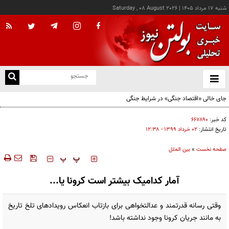
شنبه ۱۷ مرداد ۱۴۰۵
|
Saturday , 08 August 2026
از
و
ته
جای خالی «اقتصاد جنگی» در شرایط جنگی
ن
نو
کد خبر:
۶۶۷۸۹۰
تاریخ انتشار:
۰۲ خرداد ۱۳۹۹ - ۱۲:۳۸
صفحه نخست
»
بین الملل
‍‍‍ پ
پ
آمار کدامیک بیشتر است کرونا یا...
وقتی رسانه‌‌‌ قدرتمند و عدالتخواهی برای بازتاب انعکاس رویدادهای تلخ تاریخ
به مانند جریان کرونا وجود نداشته باشد!