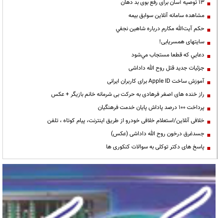
13 توصیه آسان برای رفع بوی بد دهان
مشاهده سامانه آنلاين سوابق بیمه
حكم آيت‌الله مكارم درباره شاهين نجفي
سایتهای همسریابی!
دعايي كه قطعا مستجاب مي‌شود
جزئیات جدید قتل روح الله داداشی
آموزش ساخت Apple ID برای کاربران ایرانی
راز خنده های اصغر فرهادی به حرکت بی شرمانه خانم بازیگر + عکس
پرداخت ۱۰۰ درصد پاداش پایان خدمت فرهنگیان
خلافی آنلاین/استعلام خلافی خودرو از طریق اینترنت، پیام کوتاه ، تلفن
جسدغرق درخون روح الله داداشی (عکس)
پاسخ های دکتر توکلی به سوالات کنکوری ها