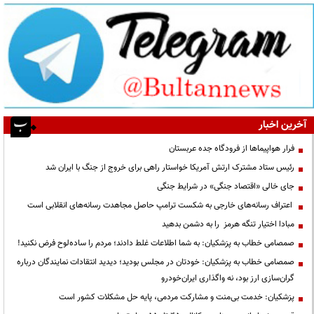
آخرین اخبار
فرار هواپیماها از فرودگاه جده عربستان
رئیس ستاد مشترک ارتش آمریکا خواستار راهی برای خروج از جنگ با ایران شد
جای خالی «اقتصاد جنگی» در شرایط جنگی
اعتراف رسانه‌های خارجی به شکست ترامپ حاصل مجاهدت رسانه‌های انقلابی است
مبادا اختیار تنگه هرمز را به دشمن بدهید
صمصامی خطاب به پزشکیان: به شما اطلاعات غلط دادند؛ مردم را ساده‌لوح فرض نکنید!
صمصامی خطاب به پزشکیان: خودتان در مجلس بودید؛ دیدید انتقادات نمایندگان درباره
گران‌سازی ارز بود، نه واگذاری ایران‌خودرو
پزشکیان: خدمت بی‌منت و مشارکت مردمی، پایه حل مشکلات کشور است