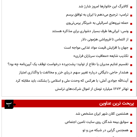
کالابرگ این خانوارها امروز شارژ شد
ترامپ: ترجیح می‌دهم با ایران به توافق برسم
حمله نیروهای اسرائیلی به خبرنگار پرس‌تی‌وی
ونس: ایرانی‌ها طرف بسیار دشواری برای مذاکره هستند
از التماس تا فروپاشی هژمونی دلار
جهان با افزایش قیمت مواد غذایی مواجه است
تکذیب شایعه «معافیت سربازان فراری»
تقسیم غنایم مدیران یا دفاع از تولید؛ پشت‌پرده درخواست توقف یک آیین‌نامه چه بود؟
هشدار حاجی دلیگانی درباره تغییر سهم دریای خزر و مخالفت با واگذاری امتیاز
آیت‌الله جوادی آملی: با هرکس که وحدت ملی و اسلامی را بشکند، باید مقابله کرد
تهاتر ۱۶۷۳ میلیارد تومان از اموال شرکت‌های تراستی
پربحث ترین عناوین
هشتمین کلان شهر ایران مشخص شد
سوابق بیمه شدگان روی سایت تامین اجتماعی
همجنس گرایی در شبکه من و تو