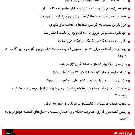
آغاز ثبت‌نام آزمون ارشد علوم پزشکی از امروز
شواهد پژوهشی از وجود فسفر در بمباران «لامرد» حکایت دارد
خاصیت عجیب رژیم اشغالگر قدس از زبان دیپلمات سازمان ملل
ابراز نگرانی نسبت به افزایش غلط‌ها در نوشته‌های شهری
جهانگیر: محمدباقر خرازی به دادگاه ویژه روحانیت احضار شد
آغاز ساخت پناهگاه و پارکینگ -پناهگاه در پایتخت
ریمـدان در آستانه بحران؛ ۳ هزار کامیون قفل، صف ۵۰ کیلومتری و گاز مایع زیر آفتاب ۵۰
درجه!
بازی‌های لیگ برتر فوتبال با تماشاگر برگزار می‌شود
دریاچه ارومیه جان گرفت؛ افزایش ۷۸ سانتی‌متری تراز
برگزاری نشست وزرای خارجه کشورهای بریکس در نیویورک
«آمریکا ذرّه ذرّه آب میشود»؛ چگونه پیشبینی رهبر شهید از افول ابرقدرت به حقیقت
پیوست؟
دعوت مجدد عربستان از نخست‌وزیر عراق برای سفر به ریاض
رئیس کمیسیون انرژی: مدیریت شبکه برق امسال نسبت به سال‌های گذشته موفق‌تر بوده
است
پربازدید ها