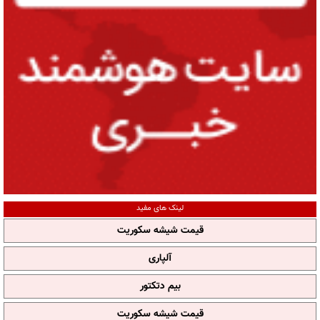
لینک های مفید
قیمت شیشه سکوریت
آلپاری
بیم دتکتور
قیمت شیشه سکوریت