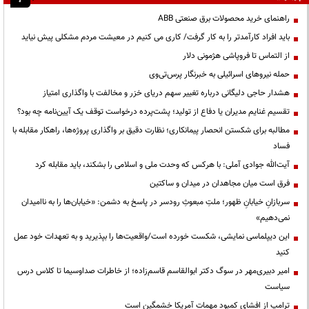
راهنمای خرید محصولات برق صنعتی ABB
باید افراد کارآمدتر را به کار گرفت/ کاری می کنیم در معیشت مردم مشکلی پیش نیاید
از التماس تا فروپاشی هژمونی دلار
حمله نیروهای اسرائیلی به خبرنگار پرس‌تی‌وی
هشدار حاجی دلیگانی درباره تغییر سهم دریای خزر و مخالفت با واگذاری امتیاز
تقسیم غنایم مدیران یا دفاع از تولید؛ پشت‌پرده درخواست توقف یک آیین‌نامه چه بود؟
مطالبه برای شکستن انحصار پیمانکاری؛ نظارت دقیق بر واگذاری پروژه‌ها، راهکار مقابله با
فساد
آیت‌الله جوادی آملی: با هرکس که وحدت ملی و اسلامی را بشکند، باید مقابله کرد
فرق است میان مجاهدان در میدان و ساکتین
سربازانِ خیابانِ ظهور؛ ملتِ مبعوثِ رودسر در پاسخ به دشمن: «خیابان‌ها را به ناامیدان
نمی‌دهیم»
این دیپلماسی نمایشی، شکست خورده است/واقعیت‌ها را بپذیرید و به تعهدات خود عمل
کنید
امیر دبیری‌مهر در سوگ دکتر ابوالقاسم قاسم‌زاده؛ از خاطرات صداوسیما تا کلاس درس
سیاست
ترامپ از افشای کمبود مهمات آمریکا خشمگین است