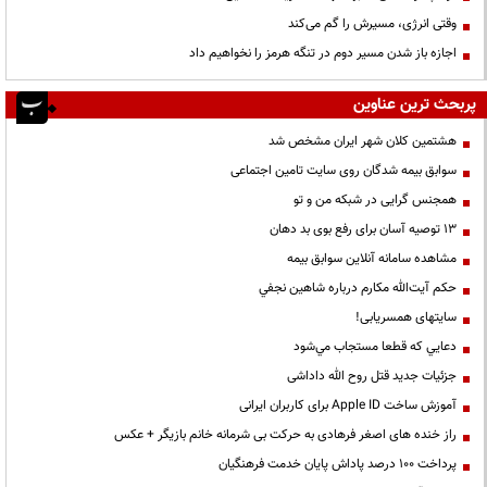
وقتی انرژی، مسیرش را گم می‌کند
اجازه باز شدن مسیر دوم در تنگه هرمز را نخواهیم داد
پربحث ترین عناوین
هشتمین کلان شهر ایران مشخص شد
سوابق بیمه شدگان روی سایت تامین اجتماعی
همجنس گرایی در شبکه من و تو
13 توصیه آسان برای رفع بوی بد دهان
مشاهده سامانه آنلاين سوابق بیمه
حكم آيت‌الله مكارم درباره شاهين نجفي
سایتهای همسریابی!
دعايي كه قطعا مستجاب مي‌شود
جزئیات جدید قتل روح الله داداشی
آموزش ساخت Apple ID برای کاربران ایرانی
راز خنده های اصغر فرهادی به حرکت بی شرمانه خانم بازیگر + عکس
پرداخت ۱۰۰ درصد پاداش پایان خدمت فرهنگیان