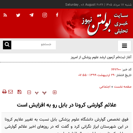
شنبه ۱۷ مرداد ۱۴۰۵
|
Saturday , 08 August 2026
از
و
ته
آغاز ثبت‌نام آزمون ارشد علوم پزشکی از امروز
ن
نو
کد خبر:
۶۶۷۲۰۰
تاریخ انتشار:
۲۹ ارديبهشت ۱۳۹۹ - ۰۷:۵۵
صفحه نخست
»
اجتماعی
‍‍‍ پ
پ
علائم گوارشی کرونا در بابل رو به افزایش است
فوق تخصص گوارش دانشگاه علوم پزشکی بابل نسبت به تغییر علایم کرونا
در این شهرستان ابراز نگرانی کرد و گفت که در روزهای اخیر علائم گوارشی