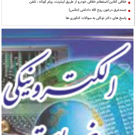
خلافی آنلاین/استعلام خلافی خودرو از طریق اینترنت، پیام کوتاه ، تلفن
جسدغرق درخون روح الله داداشی (عکس)
پاسخ های دکتر توکلی به سوالات کنکوری ها