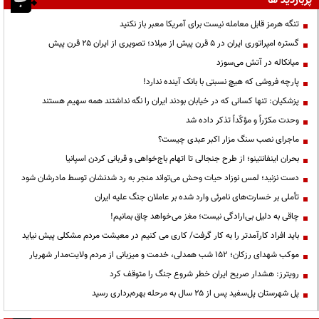
پربازدید ها
تنگه هرمز قابل معامله نیست برای آمریکا معبر باز نکنید
گستره امپراتوری ایران در ۵ قرن پیش از میلاد؛ تصویری از ایران ۲۵ قرن پیش
میانکاله در آتش می‌سوزد
پارچه فروشی که هیچ نسبتی با بانک آینده ندارد!
پزشکیان: تنها کسانی که در خیابان بودند ایران را نگه نداشتند همه سهیم هستند
وحدت مکرّراً و مؤکّداً تذکر داده شد
ماجرای نصب سنگ مزار اکبر عبدی چیست؟
بحران اینفانتینو؛ از طرح جنجالی تا اتهام باج‌خواهی و قربانی کردن اسپانیا
دست نزنید؛ لمس نوزاد حیات وحش می‌تواند منجر به رد شدنشان توسط مادرشان شود
تأملی بر خسارت‌های نامرئی وارد شده بر عاملان جنگ علیه ایران
چاقی به دلیل بی‌ارادگی نیست؛ مغز می‌خواهد چاق بمانیم!
باید افراد کارآمدتر را به کار گرفت/ کاری می کنیم در معیشت مردم مشکلی پیش نیاید
موکب شهدای رزکان؛ ۱۵۲ شب همدلی، خدمت و میزبانی از مردم ولایت‌مدار شهریار
رویترز: هشدار صریح ایران خطر شروع جنگ را متوقف کرد
پل شهرستان پل‌سفید پس از ۲۵ سال به مرحله بهره‌برداری رسید