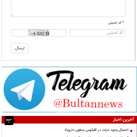
* کد امنیتی
آخرین اخبار
احتمال وجود حیات در اقیانوس مدفون «اروپا»