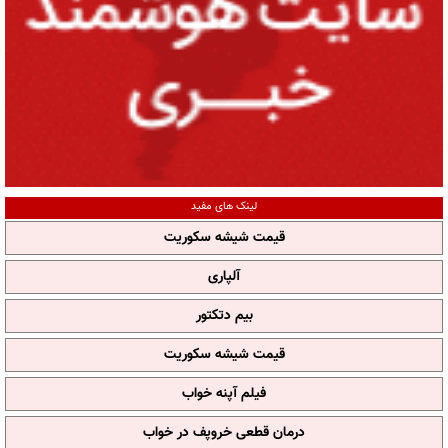
لینک های مفید
قیمت شیشه سکوریت
آلپاری
بیم دتکتور
قیمت شیشه سکوریت
فیلم آپنه خواب
درمان قطعی خروپف در خواب