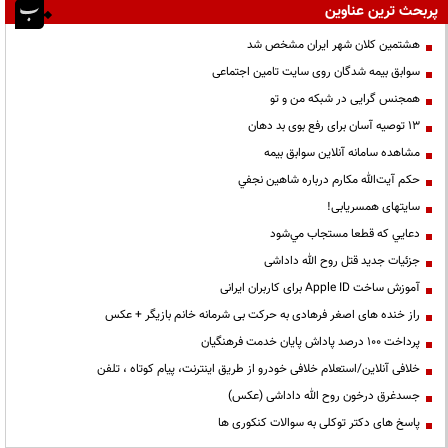
پربحث ترین عناوین
هشتمین کلان شهر ایران مشخص شد
سوابق بیمه شدگان روی سایت تامین اجتماعی
همجنس گرایی در شبکه من و تو
13 توصیه آسان برای رفع بوی بد دهان
مشاهده سامانه آنلاين سوابق بیمه
حكم آيت‌الله مكارم درباره شاهين نجفي
سایتهای همسریابی!
دعايي كه قطعا مستجاب مي‌شود
جزئیات جدید قتل روح الله داداشی
آموزش ساخت Apple ID برای کاربران ایرانی
راز خنده های اصغر فرهادی به حرکت بی شرمانه خانم بازیگر + عکس
پرداخت ۱۰۰ درصد پاداش پایان خدمت فرهنگیان
خلافی آنلاین/استعلام خلافی خودرو از طریق اینترنت، پیام کوتاه ، تلفن
جسدغرق درخون روح الله داداشی (عکس)
پاسخ های دکتر توکلی به سوالات کنکوری ها