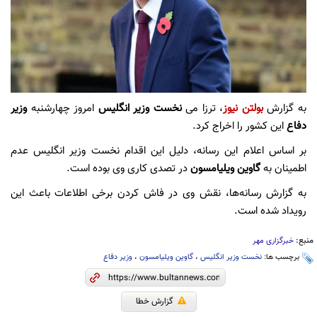
به گزارش
بولتن نیوز
، ترزا می
نخست وزیر انگلیس
امروز چهارشنبه
وزیر
دفاع
این کشور را اخراج کرد.
بر اساس اعلام این رسانه، دلیل این اقدام نخست وزیر انگلیس عدم
اطمینان به
گاوین ویلیامسون
در تصدی کاری وی بوده است.
به گزارش رسانه‌ها، نقش وی در فاش کردن برخی اطلاعات باعث این
رویداد شده است.
منبع:
خبرگزاری مهر
برچسب ها:
نخست وزیر انگلیس
،
گاوین ویلیامسون
،
وزیر دفاع
گزارش خطا