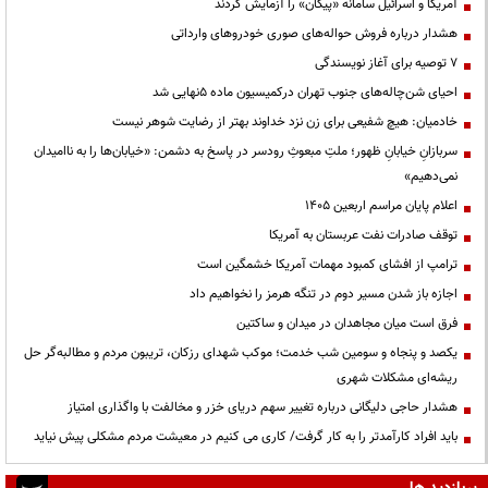
آمریکا و اسرائیل سامانه «پیکان» را آزمایش کردند
هشدار درباره فروش حواله‌های صوری خودروهای وارداتی
۷ توصیه برای آغاز نویسندگی
احیای شن‌چاله‌های جنوب تهران درکمیسیون ماده ۵نهایی شد
خادمیان: هیچ شفیعی برای زن نزد خداوند بهتر از رضایت شوهر نیست
سربازانِ خیابانِ ظهور؛ ملتِ مبعوثِ رودسر در پاسخ به دشمن: «خیابان‌ها را به ناامیدان
نمی‌دهیم»
اعلام پایان مراسم اربعین ۱۴۰۵
توقف صادرات نفت عربستان به آمریکا
ترامپ از افشای کمبود مهمات آمریکا خشمگین است
اجازه باز شدن مسیر دوم در تنگه هرمز را نخواهیم داد
فرق است میان مجاهدان در میدان و ساکتین
یکصد و پنجاه و سومین شب خدمت؛ موکب شهدای رزکان، تریبون مردم و مطالبه‌گر حل
ریشه‌ای مشکلات شهری
هشدار حاجی دلیگانی درباره تغییر سهم دریای خزر و مخالفت با واگذاری امتیاز
باید افراد کارآمدتر را به کار گرفت/ کاری می کنیم در معیشت مردم مشکلی پیش نیاید