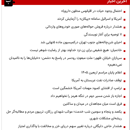
آخرین اخبار
احتمال وجود حیات در اقیانوس مدفون «اروپا»
آمریکا و اسرائیل سامانه «پیکان» را آزمایش کردند
هشدار درباره فروش حواله‌های صوری خودروهای وارداتی
۷ توصیه برای آغاز نویسندگی
احیای شن‌چاله‌های جنوب تهران درکمیسیون ماده ۵نهایی شد
خادمیان: هیچ شفیعی برای زن نزد خداوند بهتر از رضایت شوهر نیست
سربازانِ خیابانِ ظهور؛ ملتِ مبعوثِ رودسر در پاسخ به دشمن: «خیابان‌ها را به ناامیدان
نمی‌دهیم»
اعلام پایان مراسم اربعین ۱۴۰۵
توقف صادرات نفت عربستان به آمریکا
ترامپ از افشای کمبود مهمات آمریکا خشمگین است
اجازه باز شدن مسیر دوم در تنگه هرمز را نخواهیم داد
فرق است میان مجاهدان در میدان و ساکتین
یکصد و پنجاه و سومین شب خدمت؛ موکب شهدای رزکان، تریبون مردم و مطالبه‌گر حل
ریشه‌ای مشکلات شهری
هشدار حاجی دلیگانی درباره تغییر سهم دریای خزر و مخالفت با واگذاری امتیاز