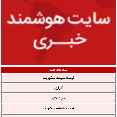
لینک های مفید
قیمت شیشه سکوریت
آلپاری
بیم دتکتور
قیمت شیشه سکوریت