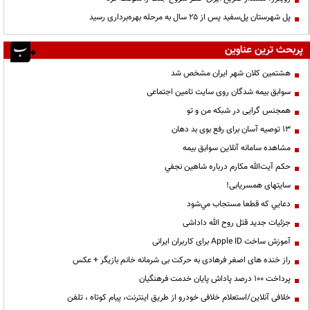
پل شهرستان پل‌سفید پس از ۲۵ سال به مرحله بهره‌برداری رسید
پربحث ترین عناوین
هشتمین کلان شهر ایران مشخص شد
سوابق بیمه شدگان روی سایت تامین اجتماعی
همجنس گرایی در شبکه من و تو
13 توصیه آسان برای رفع بوی بد دهان
مشاهده سامانه آنلاين سوابق بیمه
حكم آيت‌الله مكارم درباره شاهين نجفي
سایتهای همسریابی!
دعايي كه قطعا مستجاب مي‌شود
جزئیات جدید قتل روح الله داداشی
آموزش ساخت Apple ID برای کاربران ایرانی
راز خنده های اصغر فرهادی به حرکت بی شرمانه خانم بازیگر + عکس
پرداخت ۱۰۰ درصد پاداش پایان خدمت فرهنگیان
خلافی آنلاین/استعلام خلافی خودرو از طریق اینترنت، پیام کوتاه ، تلفن