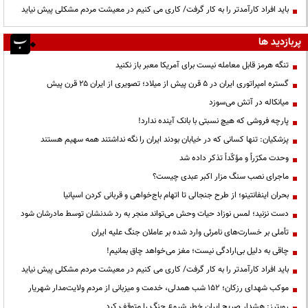
باید افراد کارآمدتر را به کار گرفت/ کاری می کنیم در معیشت مردم مشکلی پیش نیاید
پربازدید ها
تنگه هرمز قابل معامله نیست برای آمریکا معبر باز نکنید
گستره امپراتوری ایران در ۵ قرن پیش از میلاد؛ تصویری از ایران ۲۵ قرن پیش
میانکاله در آتش می‌سوزد
پارچه فروشی که هیچ نسبتی با بانک آینده ندارد!
پزشکیان: تنها کسانی که در خیابان بودند ایران را نگه نداشتند همه سهیم هستند
وحدت مکرّراً و مؤکّداً تذکر داده شد
ماجرای نصب سنگ مزار اکبر عبدی چیست؟
بحران اینفانتینو؛ از طرح جنجالی تا اتهام باج‌خواهی و قربانی کردن اسپانیا
دست نزنید؛ لمس نوزاد حیات وحش می‌تواند منجر به رد شدنشان توسط مادرشان شود
تأملی بر خسارت‌های نامرئی وارد شده بر عاملان جنگ علیه ایران
چاقی به دلیل بی‌ارادگی نیست؛ مغز می‌خواهد چاق بمانیم!
باید افراد کارآمدتر را به کار گرفت/ کاری می کنیم در معیشت مردم مشکلی پیش نیاید
موکب شهدای رزکان؛ ۱۵۲ شب همدلی، خدمت و میزبانی از مردم ولایت‌مدار شهریار
رویترز: هشدار صریح ایران خطر شروع جنگ را متوقف کرد