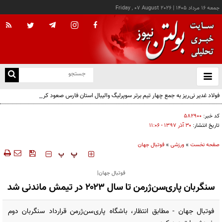
جمعه ۱۶ مرداد ۱۴۰۵
|
Friday , 07 August 2026
از
و
ته
فولاد غدیر نی‌ریز به جمع چهار تیم برتر سوپرلیگ والیبال استان فارس صعود کرد
ن
نو
کد خبر:
۵۸۲۹۰۰
تاریخ انتشار:
۳۰ آذر ۱۳۹۷ - ۱۱:۰۶
صفحه نخست
»
ورزشی
»
فوتبال جهان
‍‍‍ پ
پ
فوتبال جهان|
سنگربان پاری‌سن‌ژرمن تا سال ۲۰۲۳ در تیمش ماندنی شد
فوتبال جهان - مطابق انتظار، باشگاه پاری‌سن‌ژرمن قرارداد سنگربان دوم