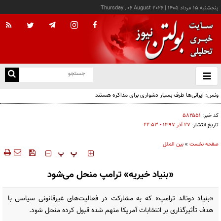
پنجشنبه ۱۵ مرداد ۱۴۰۵
|
Thursday , 06 August 2026
از
و
ته
ن
نو
کد خبر:
۵۸۲۵۵۱
تاریخ انتشار:
۲۷ آذر ۱۳۹۷ - ۲۲:۵۳
صفحه نخست
»
بین الملل
‍‍‍ پ
پ
«بنیاد خیریه» ترامپ منحل می‌شود
«بنیاد دونالد ترامپ» که به مشارکت در فعالیت‌های غیرقانونی سیاسی با
هدف تأثیرگذاری بر انتخابات آمریکا متهم شده قبول کرده منحل شود.