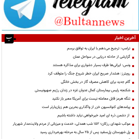
آخرین اخبار
ترامپ: ترجیح می‌دهم با ایران به توافق برسم
گزارشی از حادثه دریایی در سواحل عمان
ونس: ایرانی‌ها طرف بسیار دشواری برای مذاکره هستند
رویترز: هشدار صریح ایران خطر شروع جنگ را متوقف کرد
گام جدید برای کاهش مصرف گاز در بخش خانگی
شکنجه رئیس بیمارستان کمال عدوان غزه در زندان رژیم صهیونیستی
تنگه هرمز قابل معامله نیست برای آمریکا معبر باز نکنید
پیامدهای کنوانسیون خزر از واگذاری بحرین هم زیان‌بارتر است
از دشمن ذره ای امید خیرخواهی نباید داشته باشیم
موکب شهدای رزکان؛ ۱۵۲ شب همدلی، خدمت و میزبانی از مردم ولایت‌مدار شهریار
پل شهرستان پل‌سفید پس از ۲۵ سال به مرحله بهره‌برداری رسید