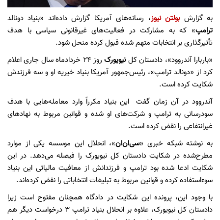
به گزارش
بولتن نیوز
، رسانه‌های آمریکا گزارش داده‌اند «بنیاد دونالد
ترامپ
» که به مشارکت در فعالیت‌های غیرقانونی سیاسی با هدف
تأثیرگذاری بر انتخابات متهم شده قبول کرده منحل شود.
«باربارا آندروود»، دادستان کل
نیویورک
روز ۲۴ خردادماه سال جاری اعلام
کرد از «دونالد ترامپ»، رئیس‌جمهور آمریکا بنیاد خیریه او و سه فرزندش
شکایت کرده است.
آندروود در آن زمان گفت این بنیاد مکرراً وارد معامله‌هایی با هدف
سودرسانی به ترامپ و شرکت‌های او شده و قوانین مربوط به نهادهای
غیرانتفاعی را نقض کرده است.
به نوشته شبکه خبری «
سی‌ان‌ان
»، انحلال این موسسه یکی از موارد
مطرح‌شده در شکایت دادستان کل نیویورک را فیصله می‌دهد. در این
شکایت ادعا شده بود ترامپ و فرزندانش از معافیت مالیاتی این بنیاد
سوءاستفاده کرده و قوانین مربوط به تبلیغات انتخاباتی را نقض کرده‌اند.
با وجود این، پرونده این شکایت در دادگاه همچنان مفتوح است زیرا
دادستان کل نیویورک، علاوه بر انحلال بنیاد ترامپ ۳ درخواست دیگر هم