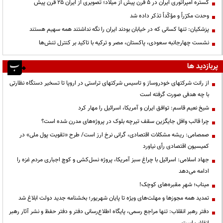
گستره امپراتوری ایران در ۵ قرن پیش از میلاد؛ تصویری از ایران ۲۵ قرن پیش
وحدت مکرّراً و مؤکّداً تذکر داده شد
پزشکیان: تنها کسانی که در خیابان بودند ایران را نگه نداشتند همه سهیم هستند
نشست چهارجانبه سعودی، پاکستان، مصر و ترکیه با تاکید بر کنترل تنش‌ها
پربازدید ها
از رانت‌ شرکتهای خودروساز و تاسیس شرکتهای تراستی در اروپا تا تسخیر دستگاه نظارتی
با چه هدفی صورت گرفته است
شیخ نعیم قاسم: توافق ایران و آمریکا، اسرائیل را مهار کرد
چرا قالب وافل جایگزین سقف تیرچه بلوک در پروژه‌های مدرن شده است؟
صمصامی: ریشه مشکلات اقتصادی، گرانی نرخ ارز است/ طرح «تقویت پول ملی» در
کمیسیون اقتصادی رأی نیاورد
جهاد اسلامی: اسرائیل با چراغ سبز آمریکا، پروژه نسل‌کشی و کوچ اجباری مردم غزه را
ادامه می‌دهد
میناب؛ شهرِ مقبره‌های کوچک!
تمدید همه مجوزها و مهلت‌های ویژه تا پایان شهریور؛ بخشنامه جدید دولت ابلاغ شد
دفتر رهبر انقلاب: تنها مراجع رسمی، پایگاه اطلاع‌رسانی دفتر و دفتر حفظ و نشر آثار رهبر
انقلاب است