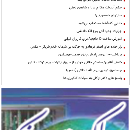
حكم آيت‌الله مكارم درباره شاهين نجفي
سایتهای همسریابی!
دعايي كه قطعا مستجاب مي‌شود
جزئیات جدید قتل روح الله داداشی
آموزش ساخت Apple ID برای کاربران ایرانی
راز خنده های اصغر فرهادی به حرکت بی شرمانه خانم بازیگر + عکس
پرداخت ۱۰۰ درصد پاداش پایان خدمت فرهنگیان
خلافی آنلاین/استعلام خلافی خودرو از طریق اینترنت، پیام کوتاه ، تلفن
جسدغرق درخون روح الله داداشی (عکس)
پاسخ های دکتر توکلی به سوالات کنکوری ها