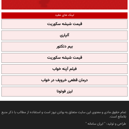
لینک های مفید
قیمت شیشه سکوریت
آلپاری
بیم دتکتور
قیمت شیشه سکوریت
فیلم آپنه خواب
درمان قطعی خروپف در خواب
لیزر فوتونا
تمام حقوق مادی و معنوی این سایت متعلق به بولتن نیوز است و استفاده از مطالب با ذکر منبع
بلامانع است.
طراحی و تولید: "
ایران سامانه
"