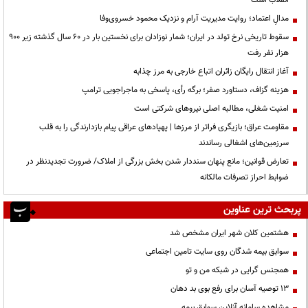
مدالِ اعتماد؛ روایت مدیریت آرام و نزدیک محمود خسروی‌وفا
سقوط تاریخی نرخ تولد در ایران؛ شمار نوزادان برای نخستین بار در ۶۰ سال گذشته زیر ۹۰۰
هزار نفر رفت
آغاز انتقال رایگان زائران اتباع خارجی به مرز چذابه
هزینه گزاف، دستاورد صفر؛ برگه رأی، پاسخی به ماجراجویی ترامپ
‌امنیت شغلی، مطالبه اصلی نیروهای شرکتی است
مقاومت عراق؛ بازیگری فراتر از مرزها | پهپادهای عراقی پیام بازدارندگی را به قلب
سرزمین‌های اشغالی رساندند
تعارض قوانین؛ مانع پنهان سنددار شدن بخش بزرگی از املاک/ ضرورت تجدیدنظر در
ضوابط احراز تصرفات مالکانه
پربحث ترین عناوین
هشتمین کلان شهر ایران مشخص شد
سوابق بیمه شدگان روی سایت تامین اجتماعی
همجنس گرایی در شبکه من و تو
13 توصیه آسان برای رفع بوی بد دهان
مشاهده سامانه آنلاين سوابق بیمه