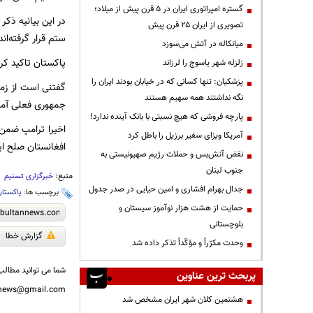
گستره امپراتوری ایران در ۵ قرن پیش از میلاد؛
در این بیانیه ذک
تصویری از ایران ۲۵ قرن پیش
ستم قرار گرفته‌اند
میانکاله در آتش می‌سوزد
پاکستان تاکید کر
زلزله شهر یاسوج را لرزاند
پزشکیان: تنها کسانی که در خیابان بودند ایران را
گفتنی است از زما
نگه نداشتند همه سهیم هستند
جمهوری فعلی آمر
پارچه فروشی که هیچ نسبتی با بانک آینده ندارد!
اخیرا ترامپ ضمن 
آمریکا ویزای سفیر برزیل را باطل کرد
افغانستان صلح ای
نقض آتش‌بس و حملات رژیم صهیونیستی به
جنوب لبنان
منبع:
خبرگزاری تسنیم
جدال بهرام افشاری و امین حیایی در صدر جدول
برچسب ها:
پاکستان
حمایت از هشت هزار نوآموز سیستان و
بلوچستانی
گزارش خطا
وحدت مکرّراً و مؤکّداً تذکر داده شد
شما می توانید مطالب 
پربحث ترین عناوین
nnews@gmail.com
هشتمین کلان شهر ایران مشخص شد