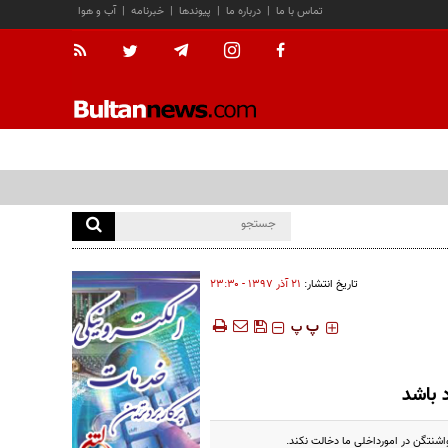
تماس با ما
|
درباره ما
|
پیوندها
|
خبرنامه
|
آب و هوا
تاریخ انتشار:
۲۱ آذر ۱۳۹۷ - ۲۳:۳۰
‍‍‍ پ
پ
 باشد
اشنتگن در امورداخلی ما دخالت نکند.