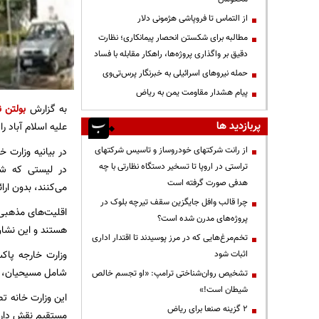
از التماس تا فروپاشی هژمونی دلار
مطالبه برای شکستن انحصار پیمانکاری؛ نظارت
دقیق بر واگذاری پروژه‌ها، راهکار مقابله با فساد
حمله نیروهای اسرائیلی به خبرنگار پرس‌تی‌وی
پیام هشدار مقاومت یمن به ریاض
به گزارش
بولتن ن
پربازدید ها
علیه اسلام آباد ر
از رانت‌ شرکتهای خودروساز و تاسیس شرکتهای
در بیانیه وزارت خ
تراستی در اروپا تا تسخیر دستگاه نظارتی با چه
در لیستی که ش
هدفی صورت گرفته است
می‌کنند، بدون ارا
چرا قالب وافل جایگزین سقف تیرچه بلوک در
اقلیت‌های مذهبی 
پروژه‌های مدرن شده است؟
هستند و این نشان
تخم‌مرغ‌هایی که در مرز پوسیدند تا اقتدار اداری
اثبات شود
شامل مسیحیان، ه
تشخیص روان‌شناختی ترامپ: «او تجسم خالص
شیطان است!»
این وزارت خانه ت
۲ گزینه صنعا برای ریاض
مستقیم نقش دارن