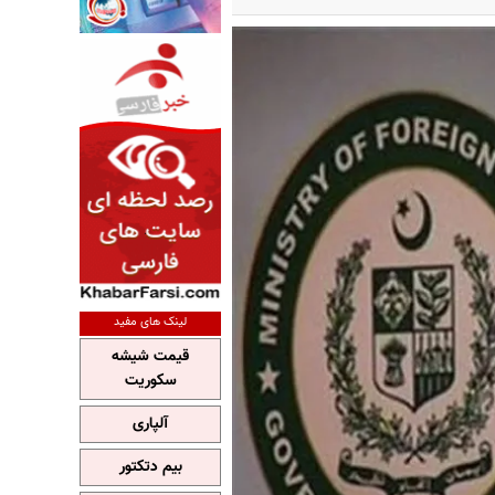
لینک های مفید
قیمت شیشه
سکوریت
آلپاری
بیم دتکتور