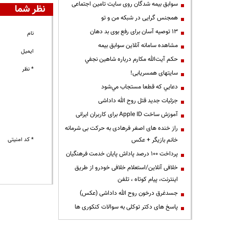
سوابق بیمه شدگان روی سایت تامین اجتماعی
نظر شما
همجنس گرایی در شبکه من و تو
13 توصیه آسان برای رفع بوی بد دهان
نام
مشاهده سامانه آنلاين سوابق بیمه
ایمیل
حكم آيت‌الله مكارم درباره شاهين نجفي
* نظر
سایتهای همسریابی!
دعايي كه قطعا مستجاب مي‌شود
جزئیات جدید قتل روح الله داداشی
آموزش ساخت Apple ID برای کاربران ایرانی
راز خنده های اصغر فرهادی به حرکت بی شرمانه
خانم بازیگر + عکس
* کد امنیتی
پرداخت ۱۰۰ درصد پاداش پایان خدمت فرهنگیان
خلافی آنلاین/استعلام خلافی خودرو از طریق
اینترنت، پیام کوتاه ، تلفن
جسدغرق درخون روح الله داداشی (عکس)
پاسخ های دکتر توکلی به سوالات کنکوری ها