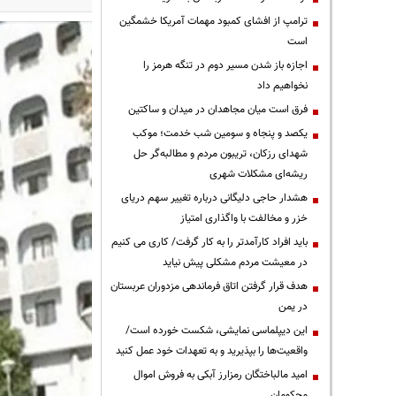
ترامپ از افشای کمبود مهمات آمریکا خشمگین
است
اجازه باز شدن مسیر دوم در تنگه هرمز را
نخواهیم داد
فرق است میان مجاهدان در میدان و ساکتین
یکصد و پنجاه و سومین شب خدمت؛ موکب
شهدای رزکان، تریبون مردم و مطالبه‌گر حل
ریشه‌ای مشکلات شهری
هشدار حاجی دلیگانی درباره تغییر سهم دریای
خزر و مخالفت با واگذاری امتیاز
باید افراد کارآمدتر را به کار گرفت/ کاری می کنیم
در معیشت مردم مشکلی پیش نیاید
هدف قرار گرفتن اتاق‌ فرماندهی مزدوران عربستان
در یمن
این دیپلماسی نمایشی، شکست خورده است/
واقعیت‌ها را بپذیرید و به تعهدات خود عمل کنید
امید مالباختگان رمزارز آبکی به فروش اموال
محکومان