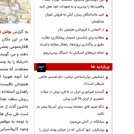
واقعیت‌ها را بپذیرید و به تعهدات خود عمل کنید
امید مالباختگان رمزارز آبکی به فروش اموال
محکومان
از التماس تا فروپاشی هژمونی دلار
به گزارش
بولتن ن
مطالبه برای شکستن انحصار پیمانکاری؛ نظارت
ها در این مکان 
دقیق بر واگذاری پروژه‌ها، راهکار مقابله با فساد
افکارعمومی بعضی
حمله نیروهای اسرائیلی به خبرنگار پرس‌تی‌وی
دهند و می گویند 
نادرشاه را به و
پربازدید ها
معتقدند که محمدع
اما آنچه هویدا 
تشخیص روان‌شناختی ترامپ: «او تجسم خالص
همچنان باقیست و
شیطان است!»
راهداری استفاده 
گستره امپراتوری ایران در ۵ قرن پیش از میلاد؛
ریزش سقف تعدادی 
تصویری از ایران ۲۵ قرن پیش
ماشین آلات از جم
تنگه هرمز قابل معامله نیست برای آمریکا معبر باز
است طی سال های 
نکنید
با توجه به موقعی
میانکاله در آتش می‌سوزد
وجود کاروانسرایی
پزشکیان: تنها کسانی که در خیابان بودند ایران را