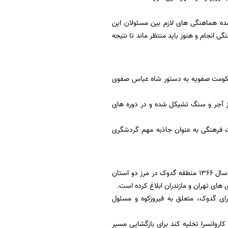
ده هماهنگی های لازم بین مسئولان این
ی انجام و هنوز باید منتظر ماند تا نتیجه
ن حکومت صفویه به دستور شاه عباس صفوی
ا از آجر و سنگ تشیکل شده و در دوره های
اث فرهنگی به عنوان جاذبه مهم گردشگری
استقرار ماشین آلات راهداری در کاروانسرای گدوک در حالی است که مستندات تقسیمات کشوری در سال 1366 منطقه گدوک در مرز دو استان
 داد: راهدارخانه سرچمن در 140 متری غرب کاروانسرای گدوک، متعلق به فیروزکوه و مسئول
کاروانسرا تخلیه کند برای بازگشایی مسیر