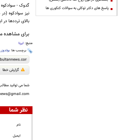
گدوک - سوادکوه ب
پاسخ های دکتر توکلی به سوالات کنکوری ها
نیز سوادکوه (در 
بالای ترددها در 
برای مشاهده مطا
منبع:
ایرنا
برچسب ها:
بولدوزر 
گزارش خطا
شما می توانید مطالب 
nnews@gmail.com
نظر شما
نام
ایمیل