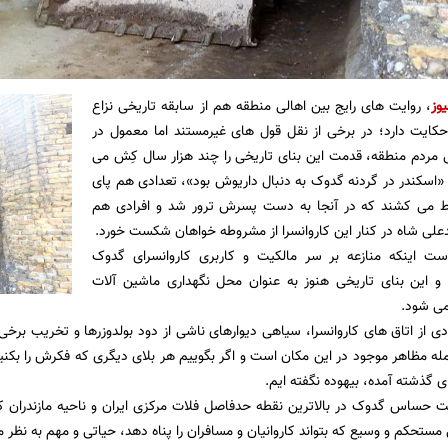
یوز
، روایت های رایج بین اهالی منطقه هم از سابقه تاریخی نزاع
حکایت دارد؛ در برخی از نقل قول های غیرمستند اما معمول در
 مردم منطقه، قدمت این بنای تاریخی را چند هزار سال کِش می
«اسکندر در گردنه گدوک به دنبال داریوش بود»، تعدادی هم پای
سط می کشند که در آنجا به دست پسرش ترور شد و افرادی هم
لی شاه در کنار این کاروانسرا از مشروطه خواهان شکست خورد.
است اینکه منازعه بر سر مالکیت و کاربری کاروانسرای گدوک
 این بنای تاریخی هنوز به عنوان محل نگهداری ماشین آلات
می شود.
از اتاق های کاروانسرا، سیاهی دیوارهای ناشی از دود بولدوزرها و تخریب برخی 
له مظاهر موجود در این مکان است و اگر بگوییم هر بلای دیگری که فکرش را بکنید
گذشته آمده، بیهوده نگفته ایم.
ت حساس گدوک در بالاترین نقطه حدفاصل فلات مرکزی ایران و ناحیه مازندران که
 مستحکم و وسیع که بتواند کاروانیان و مسافران را پناه دهد، حیاتی و مهم به نظر