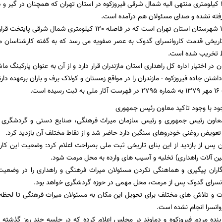
کاروانسرایی در 17 کیلومتری منتهی الیه شمال شرقی فیروزکوه در استان تهران که همچنان در گیر 
فته نشده و صدای مسئولان هم درآمده است.
تاریخی قدمت کاروانسرای گدوک به عصر صفویه می رسد که به گفته کارشناسان می
ط تخریب شده است.
ون در اختیار اداره کل راهداری استان مازندران قرار دارد و از آن به عنوان پارکینگ م
اشتن جاده فیروزکوه - مازندران را در مواقع زمستان و کولاک برف و باران برعهده دار
ست.
ود با وجود تاکید معاون رئیس جمهوری
معاون رئیس جمهوری و رئیس سازمان میراث فرهنگی، صنایع دستی و گردشگری در
 تعویض روغنی خودروهای سنگین دارد حاضر شد و از نقاط مختلف آن بازدید کرد.
پس از بازدید از این بنای تاریخی ثبت ملی بصراحت اعلام کرد: وضعیت این کارو
ن آلات راهداری) تخلیه و آسیب های وارده به محل مرمت شود.
اران پیگیری و هماهنگی نکردن مسئولان میراث فرهنگی و راهداری را در وضعیت
انسرای گدوک پس از مرمت، محل مهمی در حوزه گردشگری خواهد بود.
ات و تلاش های مختلف برای تحویل این مکان به مسئولان میراث فرهنگی تا لحظه 
وانسرا انجام نشده است.
ماینده مردم فیروزکوه و دماوند در مجلس اعلام کرده که در جلسه چند روز گذشته 