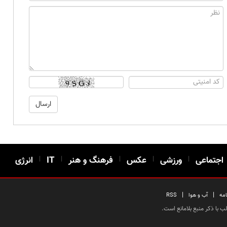
اجتماعی
|
ورزشی
|
عکس
|
فرهنگ و هنر
|
IT
|
انرژی
|
|
امه
آب و هوا
RSS
 با ذکر منبع بلامانع است.