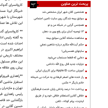
پربحث ترین عناوین
کاروانسرای گدوک 
خبرنگار ایرنا م
هشتمین کلان شهر ایران مشخص شد
شهرستان با شهرستا
سوابق بیمه شدگان روی سایت تامین اجتماعی
این تلاش ها عملی
همجنس گرایی در شبکه من و تو
** کاروانسرای گد
13 توصیه آسان برای رفع بوی بد دهان
به گفته رئیس اد
مشاهده سامانه آنلاين سوابق بیمه
احداث شده است و حدود 400 سا
حكم آيت‌الله مكارم درباره شاهين نجفي
ابراهیم اکبری در
سایتهای همسریابی!
مختلف تاریخی نی
دعايي كه قطعا مستجاب مي‌شود
این مقام مسئول ب
جزئیات جدید قتل روح الله داداشی
پیش روی علاقه مند
آموزش ساخت Apple ID برای کاربران ایرانی
**راهداری فیروزکوه: احداث 2 راه
راز خنده های اصغر فرهادی به حرکت بی شرمانه
خانم بازیگر + عکس
تهران و مازندران را متعلق به تهران اعلام و در س
پرداخت ۱۰۰ درصد پاداش پایان خدمت فرهنگیان
خلافی آنلاین/استعلام خلافی خودرو از طریق
بازگشایی حد فاص
اینترنت، پیام کوتاه ، تلفن
حسین آقایی در گف
جسدغرق درخون روح الله داداشی (عکس)