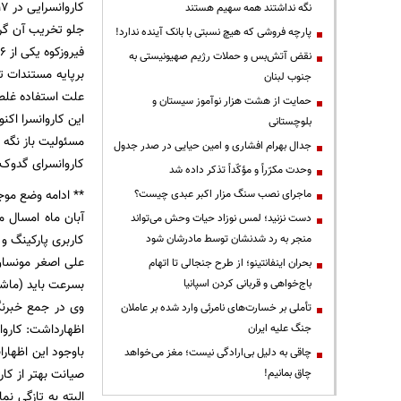
نگه نداشتند همه سهیم هستند
جلو تخریب آن گر
پارچه فروشی که هیچ نسبتی با بانک آینده ندارد!
فیروزکوه یکی از 16 شهرستان استان تهران است که در فاصله 120 کیلومتری شمال شرقی پایتخت قراردارد.
نقض آتش‌بس و حملات رژیم صهیونیستی به
برپایه مستندات 
جنوب لبنان
علت استفاده غل
حمایت از هشت هزار نوآموز سیستان و
این کاروانسرا اکن
بلوچستانی
مسئولیت باز نگه د
جدال بهرام افشاری و امین حیایی در صدر جدول
کاروانسرای گدوک 16 مهر 1379 به شماره 2795 در فهرست آثار ملی به ثبت رسیده ا
وحدت مکرّراً و مؤکّداً تذکر داده شد
** ادامه وضع موج
ماجرای نصب سنگ مزار اکبر عبدی چیست؟
آبان ماه امسال 
دست نزنید؛ لمس نوزاد حیات وحش می‌تواند
کاربری پارکینگ و
منجر به رد شدنشان توسط مادرشان شود
علی اصغر مونسان 
بحران اینفانتینو؛ از طرح جنجالی تا اتهام
بسرعت باید (ماشی
باج‌خواهی و قربانی کردن اسپانیا
وی در جمع خبرنگ
تأملی بر خسارت‌های نامرئی وارد شده بر عاملان
اظهارداشت: کارو
جنگ علیه ایران
باوجود این اظهار
چاقی به دلیل بی‌ارادگی نیست؛ مغز می‌خواهد
صیانت بهتر از کار
چاق بمانیم!
البته به تازگی ن