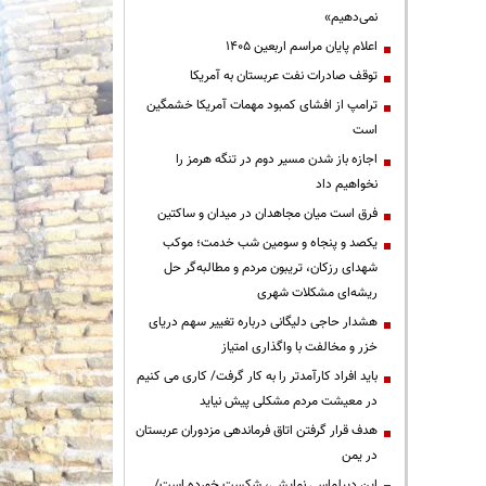
نمی‌دهیم»
اعلام پایان مراسم اربعین ۱۴۰۵
توقف صادرات نفت عربستان به آمریکا
ترامپ از افشای کمبود مهمات آمریکا خشمگین
است
اجازه باز شدن مسیر دوم در تنگه هرمز را
نخواهیم داد
فرق است میان مجاهدان در میدان و ساکتین
یکصد و پنجاه و سومین شب خدمت؛ موکب
شهدای رزکان، تریبون مردم و مطالبه‌گر حل
ریشه‌ای مشکلات شهری
هشدار حاجی دلیگانی درباره تغییر سهم دریای
خزر و مخالفت با واگذاری امتیاز
باید افراد کارآمدتر را به کار گرفت/ کاری می کنیم
در معیشت مردم مشکلی پیش نیاید
هدف قرار گرفتن اتاق‌ فرماندهی مزدوران عربستان
در یمن
این دیپلماسی نمایشی، شکست خورده است/