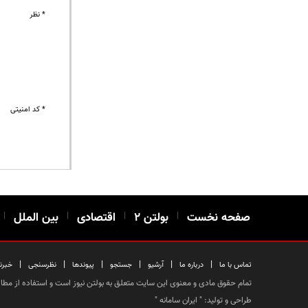
* نظر
* کد امنیتی
صفحه نخست
|
بولتن ۲
|
اقتصادی
|
بین الملل
|
|
|
|
|
|
|
تماس با ما
درباره ما
آرشیو
جستجو
پیوندها
نظرسنجی
خبرن
تمام حقوق مادی و معنوی این سایت متعلق به بولتن نیوز است و استفاده از مطالب
طراحی و تولید: "
ایران سامانه
"