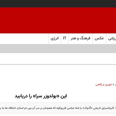
زشی
عکس
فرهنگ و هنر
IT
انرژی
»
شهری و رفاهی
این «بولدوزر سرا» را دریابید
ه؛ کاروانسرای تاریخی «گَدوک» یا شاه عباسی فیروزکوه که همچنان بر سر آن بین دو استان اختلاف ها به پا