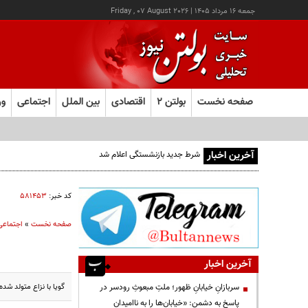
جمعه ۱۶ مرداد ۱۴۰۵
|
Friday , 07 August 2026
صفحه نخست
بولتن ۲
اقتصادی
بین الملل
اجتماعی
ور
آخرین اخبار
شرط جدید بازنشستگی اعلام شد
کد خبر:
۵۸۱۴۵۳
صفحه نخست
»
اجتماعی
آخرین اخبار
گویا با نزاع متولد شد
سربازانِ خیابانِ ظهور؛ ملتِ مبعوثِ رودسر در
پاسخ به دشمن: «خیابان‌ها را به ناامیدان