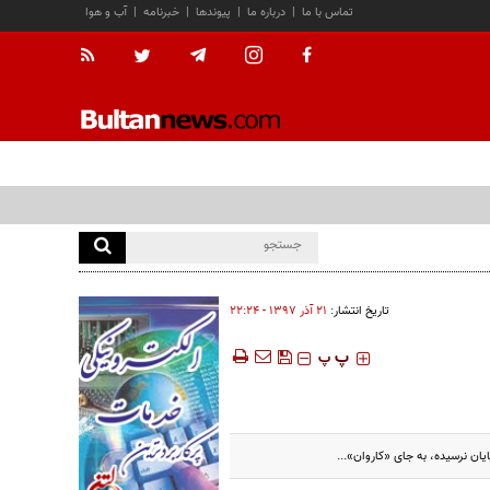
تماس با ما
|
درباره ما
|
پیوندها
|
خبرنامه
|
آب و هوا
تاریخ انتشار:
۲۱ آذر ۱۳۹۷ - ۲۲:۲۴
‍‍‍ پ
پ
یان نرسیده، به جای «کاروان»...