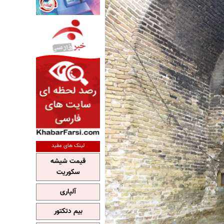
لینک های مفید
قیمت شیشه
سکوریت
آلپاری
بیم دتکتور