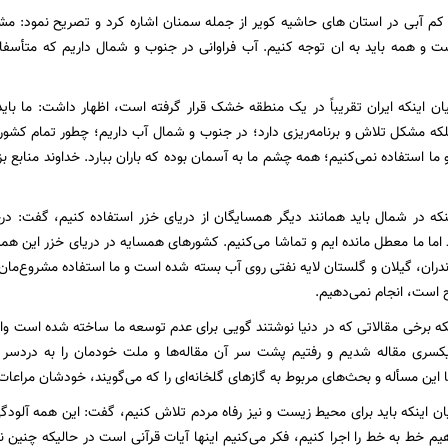
م آبی در استان های حاشیه کویر از جمله سمنان اشاره کرد و تصریح نمود: مشک
ت و همه باید به ان توجه کنیم. آب فراوانی در جنوب و شمال داریم که متأسفانه
ان اینکه ایران تقریباً در یک منطقه خشک قرار گرفته است، اظهار داشت: ما باید
که مشکل تلاش و برنامه‌ریزی دارد؛ در جنوب و شمال آب داریم؛ چطور تمام کشو
ما استفاده نمی‌کنیم؛ همه چشم ما به آسمان بوده که باران ببارد. خداوند منابع بزرگ 
ینکه در شمال باید همانند دیگر همسایگان از دریای خزر استفاده کنیم، گفت: در
اما ما معطل مانده ایم و تماشا می‌کنیم. کشورهای همسایه در دریای خزر این همه
ران، گیلان و گلستان لایه نفتی روی آب بسته شده است و ما استفاده مشروع‌مان از 
 است، انجام نمی‌دهیم.
ینکه برخی مقالاتی که در دنیا نوشتند گویی برای عدم توسعه ما ساخته شده است و
یکسری مقاله شدیم و رفتیم پشت سر آن مقاله‌ها و ملت خودمان را به دردسر 
ا این مسأله و بحث‌های مربوط به گازهای گلخانه‌ای را که می‌گویند، خودشان مراعات 
ان اینکه باید برای محیط زیست و نیز رفاه مردم تلاش کنیم، گفت: این همه آلودگی 
یم خط به خط را اجرا کنیم، فکر می‌کنیم اینها آیات قرآنی است در حالیکه چنین ن