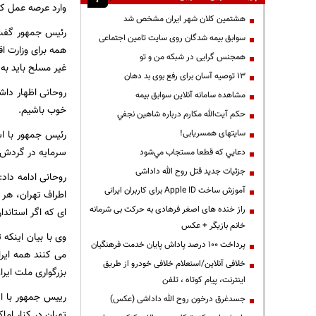
وارد عرصه عمل کن
هشتمین کلان شهر ایران مشخص شد
رئیس جمهور گفت: 
سوابق بیمه شدگان روی سایت تامین اجتماعی
همه برای وزارت ا
همجنس گرایی در شبکه من و تو
غیر مسلح باید به
13 توصیه آسان برای رفع بوی بد دهان
روحانی اظهار داش
مشاهده سامانه آنلاين سوابق بیمه
خوب باشیم.
حكم آيت‌الله مكارم درباره شاهين نجفي
سایتهای همسریابی!
رئیس جمهور با اش
سرمایه در گردش را
دعايي كه قطعا مستجاب مي‌شود
جزئیات جدید قتل روح الله داداشی
روحانی ادامه داد
آموزش ساخت Apple ID برای کاربران ایرانی
اطراف تهران، هر 
راز خنده های اصغر فرهادی به حرکت بی شرمانه
ای که اگر استاندا
خانم بازیگر + عکس
وی با بیان اینکه
پرداخت ۱۰۰ درصد پاداش پایان خدمت فرهنگیان
می کنند همه ایرا
خلافی آنلاین/استعلام خلافی خودرو از طریق
بزرگواری ملت ایرا
اینترنت، پیام کوتاه ، تلفن
رییس جمهور با اش
جسدغرق درخون روح الله داداشی (عکس)
تهران در کنار ام