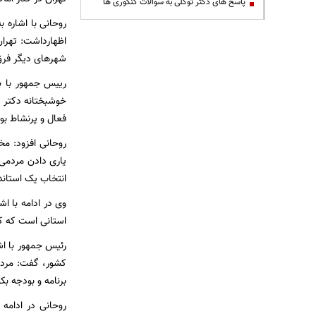
پاسخ های دکتر توکلی به سوالات کنکوری ها
روحانی با اشاره ب
اظهارداشت: تهران 
شهرهای دیگر فرق 
رییس جمهور با بی
خوشبختانه دکتر 
فعال و پرنشاط بو
روحانی افزود: مخ
یاری دادن مردمی 
انتخاب یک استاند
وی در ادامه با اش
استانی است که کام
رئیس جمهور با اش
کشور، گفت: مردم
برنامه و بودجه بک
روحانی در ادامه