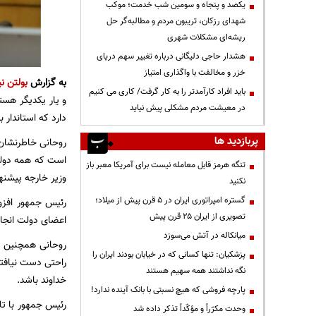
یکصد و پنجاه و سومین شب خدمت؛ موکب
شهدای رزکان، تریبون مردم و مطالبه‌گر حل
ریشه‌ای مشکلات شهری
هشدار حاجی دلیگانی درباره تغییر سهم دریای
خزر و مخالفت با واگذاری امتیاز
به گزارش
بولتن نی
باید افراد کارآمدتر را به کار گرفت/ کاری می کنیم
و یار یکدیگر هست
در معیشت مردم مشکلی پیش نیاید
دارد که استاندار 
پربازدید ها
روحانی خاطرنشان 
است که همه دولت ب
تنگه هرمز قابل معامله نیست برای آمریکا معبر باز
وزیر خارجه پیشنه
نکنید
گستره امپراتوری ایران در ۵ قرن پیش از میلاد؛
رئیس جمهور افزود
تصویری از ایران ۲۵ قرن پیش
اعضای دولت انجام 
میانکاله در آتش می‌سوزد
روحانی همچنین مط
پزشکیان: تنها کسانی که در خیابان بودند ایران را
راحتی دست نیافتن
نگه نداشتند همه سهیم هستند
خداوند باشد.
پارچه فروشی که هیچ نسبتی با بانک آینده ندارد!
رئیس جمهور با تا
وحدت مکرّراً و مؤکّداً تذکر داده شد