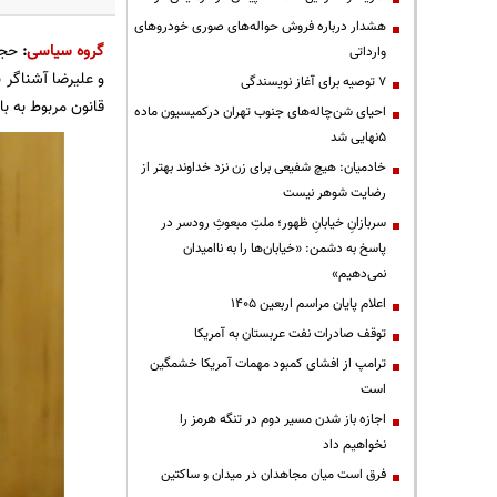
هشدار درباره فروش حواله‌های صوری خودروهای
گروه سیاسی
:
حجت 
وارداتی
و علیرضا آشناگر 
۷ توصیه برای آغاز نویسندگی
قانون مربوط به ب
احیای شن‌چاله‌های جنوب تهران درکمیسیون ماده
۵نهایی شد
خادمیان: هیچ شفیعی برای زن نزد خداوند بهتر از
رضایت شوهر نیست
سربازانِ خیابانِ ظهور؛ ملتِ مبعوثِ رودسر در
پاسخ به دشمن: «خیابان‌ها را به ناامیدان
نمی‌دهیم»
اعلام پایان مراسم اربعین ۱۴۰۵
توقف صادرات نفت عربستان به آمریکا
ترامپ از افشای کمبود مهمات آمریکا خشمگین
است
اجازه باز شدن مسیر دوم در تنگه هرمز را
نخواهیم داد
فرق است میان مجاهدان در میدان و ساکتین