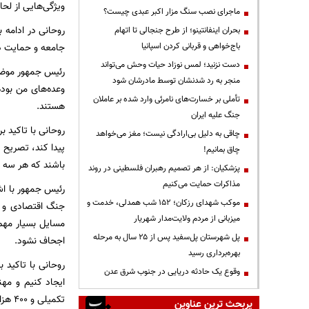
ویژگی‌هایی از لح
ماجرای نصب سنگ مزار اکبر عبدی چیست؟
روحانی در ادامه ب
بحران اینفانتینو؛ از طرح جنجالی تا اتهام
باج‌خواهی و قربانی کردن اسپانیا
جامعه و حمایت دو
دست نزنید؛ لمس نوزاد حیات وحش می‌تواند
رئیس جمهور موضوع
منجر به رد شدنشان توسط مادرشان شود
وعده‌های من بود
تأملی بر خسارت‌های نامرئی وارد شده بر عاملان
هستند.
جنگ علیه ایران
روحانی با تاکید ب
چاقی به دلیل بی‌ارادگی نیست؛ مغز می‌خواهد
پیدا کند، تصریح 
چاق بمانیم!
باشند که هر سه مو
پزشکیان: از هر تصمیم رهبران فلسطینی در روند
مذاکرات حمایت می‌کنیم
رئیس جمهور با اش
موکب شهدای رزکان؛ ۱۵۲ شب همدلی، خدمت و
جنگ اقتصادی و ر
میزبانی از مردم ولایت‌مدار شهریار
مسایل بسیار مهم 
پل شهرستان پل‌سفید پس از ۲۵ سال به مرحله
اجحاف نشود.
بهره‌برداری رسید
روحانی با تاکید 
وقوع یک حادثه دریایی در جنوب شرق عدن
تکمی
پربحث ترین عناوین