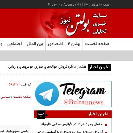
جمعه ۱۶ مرداد ۱۴۰۵
|
Friday , 07 August 2026
صفحه نخست
بولتن ۲
اقتصادی
بین الملل
اجتماعی
ور
آخرین اخبار
هشدار درباره فروش حواله‌های صوری خودروهای وارداتی
کد خبر:
۵۸۱۳۷۲
صفحه نخست
»
سیاسی
آخرین اخبار
احتمال وجود حیات در اقیانوس مدفون «اروپا»
رئیس جمهوربابیان این
آمریکا و اسرائیل سامانه «پیکان» را آزمایش کردند