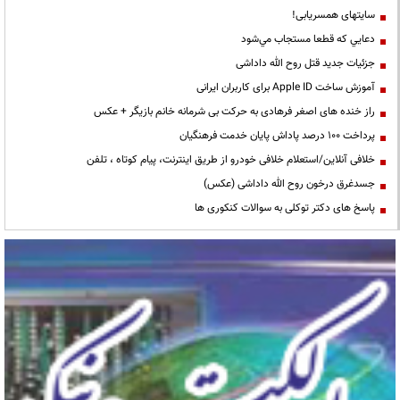
سایتهای همسریابی!
دعايي كه قطعا مستجاب مي‌شود
جزئیات جدید قتل روح الله داداشی
آموزش ساخت Apple ID برای کاربران ایرانی
راز خنده های اصغر فرهادی به حرکت بی شرمانه خانم بازیگر + عکس
پرداخت ۱۰۰ درصد پاداش پایان خدمت فرهنگیان
خلافی آنلاین/استعلام خلافی خودرو از طریق اینترنت، پیام کوتاه ، تلفن
جسدغرق درخون روح الله داداشی (عکس)
پاسخ های دکتر توکلی به سوالات کنکوری ها