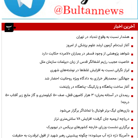
آخرین اخبار
هشدار نسبت به وقوع تندباد در تهران
آغاز ثبت‌نام آزمون ارشد علوم پزشکی از امروز
شواهد پژوهشی از وجود فسفر در بمباران «لامرد» حکایت دارد
خاصیت عجیب رژیم اشغالگر قدس از زبان دیپلمات سازمان ملل
ابراز نگرانی نسبت به افزایش غلط‌ها در نوشته‌های شهری
جهانگیر: محمدباقر خرازی به دادگاه ویژه روحانیت احضار شد
آغاز ساخت پناهگاه و پارکینگ -پناهگاه در پایتخت
ریمـدان در آستانه بحران؛ ۳ هزار کامیون قفل، صف ۵۰ کیلومتری و گاز مایع زیر آفتاب ۵۰
درجه!
بازی‌های لیگ برتر فوتبال با تماشاگر برگزار می‌شود
دریاچه ارومیه جان گرفت؛ افزایش ۷۸ سانتی‌متری تراز
برگزاری نشست وزرای خارجه کشورهای بریکس در نیویورک
«آمریکا ذرّه ذرّه آب میشود»؛ چگونه پیشبینی رهبر شهید از افول ابرقدرت به حقیقت