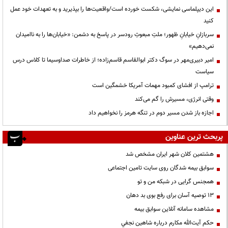
این دیپلماسی نمایشی، شکست خورده است/واقعیت‌ها را بپذیرید و به تعهدات خود عمل
کنید
سربازانِ خیابانِ ظهور؛ ملتِ مبعوثِ رودسر در پاسخ به دشمن: «خیابان‌ها را به ناامیدان
نمی‌دهیم»
امیر دبیری‌مهر در سوگ دکتر ابوالقاسم قاسم‌زاده؛ از خاطرات صداوسیما تا کلاس درس
سیاست
ترامپ از افشای کمبود مهمات آمریکا خشمگین است
وقتی انرژی، مسیرش را گم می‌کند
اجازه باز شدن مسیر دوم در تنگه هرمز را نخواهیم داد
پربحث ترین عناوین
هشتمین کلان شهر ایران مشخص شد
سوابق بیمه شدگان روی سایت تامین اجتماعی
همجنس گرایی در شبکه من و تو
13 توصیه آسان برای رفع بوی بد دهان
مشاهده سامانه آنلاين سوابق بیمه
حكم آيت‌الله مكارم درباره شاهين نجفي