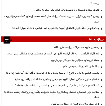
پیوست؟
دعوت مجدد عربستان از نخست‌وزیر عراق برای سفر به ریاض
رئیس کمیسیون انرژی: مدیریت شبکه برق امسال نسبت به سال‌های گذشته موفق‌تر بوده
است
چاک شومر: جنگ ایران اشتغال آمریکا را تخریب کرد؛ ترامپ از کدام سیاره آمده؟!
پربازدید ها
راهنمای خرید محصولات برق صنعتی ABB
باید افراد کارآمدتر را به کار گرفت/ کاری می کنیم در معیشت مردم مشکلی پیش نیاید
حمله نیروهای اسرائیلی به خبرنگار پرس‌تی‌وی
از التماس تا فروپاشی هژمونی دلار
تقسیم غنایم مدیران یا دفاع از تولید؛ پشت‌پرده درخواست توقف یک آیین‌نامه چه بود؟
هشدار حاجی دلیگانی درباره تغییر سهم دریای خزر و مخالفت با واگذاری امتیاز
آیت‌الله جوادی آملی: با هرکس که وحدت ملی و اسلامی را بشکند، باید مقابله کرد
مطالبه برای شکستن انحصار پیمانکاری؛ نظارت دقیق بر واگذاری پروژه‌ها، راهکار مقابله با
فساد
فرق است میان مجاهدان در میدان و ساکتین