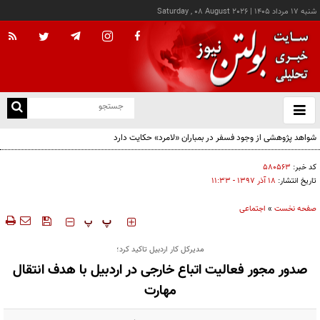
شنبه ۱۷ مرداد ۱۴۰۵
|
Saturday , 08 August 2026
از
و
ته
ن
نو
کد خبر:
۵۸۰۵۶۳
تاریخ انتشار:
۱۸ آذر ۱۳۹۷ - ۱۱:۳۳
صفحه نخست
»
اجتماعی
‍‍‍ پ
پ
مدیرکل کار اردبیل تاکید کرد؛
صدور مجور فعالیت اتباع خارجی در اردبیل با هدف انتقال
مهارت