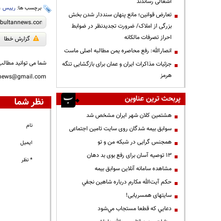
اشغالی رساندند
برچسب ها:
رییس
،
تعارض قوانین؛ مانع پنهان سنددار شدن بخش
بزرگی از املاک/ ضرورت تجدیدنظر در ضوابط
احراز تصرفات مالکانه
گزارش خطا
انصارالله: رفع محاصره یمن مطالبه اصلی ماست
شما می توانید مطالب 
جزئیات مذاکرات ایران و عمان برای بازگشایی تنگه
هرمز
nnews@gmail.com
پربحث ترین عناوین
نظر شما
هشتمین کلان شهر ایران مشخص شد
نام
سوابق بیمه شدگان روی سایت تامین اجتماعی
همجنس گرایی در شبکه من و تو
ایمیل
13 توصیه آسان برای رفع بوی بد دهان
* نظر
مشاهده سامانه آنلاين سوابق بیمه
حكم آيت‌الله مكارم درباره شاهين نجفي
سایتهای همسریابی!
دعايي كه قطعا مستجاب مي‌شود