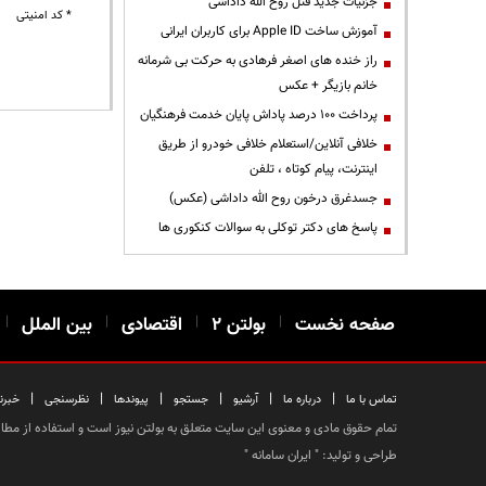
جزئیات جدید قتل روح الله داداشی
* کد امنیتی
آموزش ساخت Apple ID برای کاربران ایرانی
راز خنده های اصغر فرهادی به حرکت بی شرمانه
خانم بازیگر + عکس
پرداخت ۱۰۰ درصد پاداش پایان خدمت فرهنگیان
خلافی آنلاین/استعلام خلافی خودرو از طریق
اینترنت، پیام کوتاه ، تلفن
جسدغرق درخون روح الله داداشی (عکس)
پاسخ های دکتر توکلی به سوالات کنکوری ها
صفحه نخست
|
بولتن ۲
|
اقتصادی
|
بین الملل
|
|
|
|
|
|
|
تماس با ما
درباره ما
آرشیو
جستجو
پیوندها
نظرسنجی
خبرن
تمام حقوق مادی و معنوی این سایت متعلق به بولتن نیوز است و استفاده از مطالب
طراحی و تولید: "
ایران سامانه
"