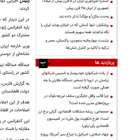
رئیس
اجرایی دولت
گستره امپراتوری ایران در ۵ قرن پیش از میلاد؛
کردند.
تصویری از ایران ۲۵ قرن پیش
وحدت مکرّراً و مؤکّداً تذکر داده شد
در این دیدار که 
پزشکیان: تنها کسانی که در خیابان بودند ایران را
باره کنفرانس ژنو
نگه نداشتند همه سهیم هستند
مشترک دو کشور به 
نشست چهارجانبه سعودی، پاکستان، مصر و
وزیر خارجه ایران
ترکیه با تاکید بر کنترل تنش‌ها
نشانه‌ای از دوست
پربازدید ها
عبدالله عبدالله ن
کشور در راستای غ
از رانت‌ شرکتهای خودروساز و تاسیس شرکتهای
تراستی در اروپا تا تسخیر دستگاه نظارتی با چه
به گزارش فارس، ک
هدفی صورت گرفته است
دولت افغانستان در
چرا قالب وافل جایگزین سقف تیرچه بلوک در
هدف از این اجلا
پروژه‌های مدرن شده است؟
اصلاحات در افغا
صمصامی: ریشه مشکلات اقتصادی، گرانی نرخ ارز
است/ طرح «تقویت پول ملی» در کمیسیون
این کنفرانس در ز
اقتصادی رأی نیاورد
مقابله با فساد دس
جهاد اسلامی: اسرائیل با چراغ سبز آمریکا، پروژه
به همین دلیل، ی