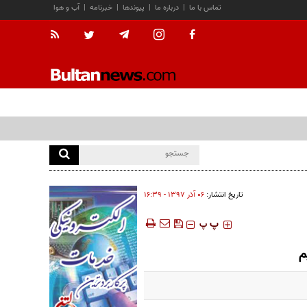
تماس با ما
|
درباره ما
|
پیوندها
|
خبرنامه
|
آب و هوا
تاریخ انتشار:
۰۶ آذر ۱۳۹۷ - ۱۶:۳۹
‍‍‍ پ
پ
م