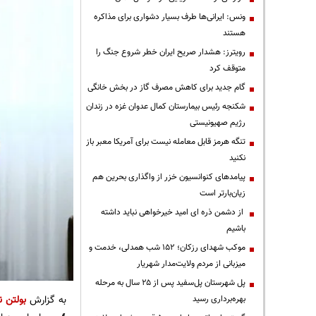
ونس: ایرانی‌ها طرف بسیار دشواری برای مذاکره
هستند
رویترز: هشدار صریح ایران خطر شروع جنگ را
متوقف کرد
گام جدید برای کاهش مصرف گاز در بخش خانگی
شکنجه رئیس بیمارستان کمال عدوان غزه در زندان
رژیم صهیونیستی
تنگه هرمز قابل معامله نیست برای آمریکا معبر باز
نکنید
پیامدهای کنوانسیون خزر از واگذاری بحرین هم
زیان‌بارتر است
از دشمن ذره ای امید خیرخواهی نباید داشته
باشیم
موکب شهدای رزکان؛ ۱۵۲ شب همدلی، خدمت و
میزبانی از مردم ولایت‌مدار شهریار
پل شهرستان پل‌سفید پس از ۲۵ سال به مرحله
به گزارش
بولتن ن
بهره‌برداری رسید