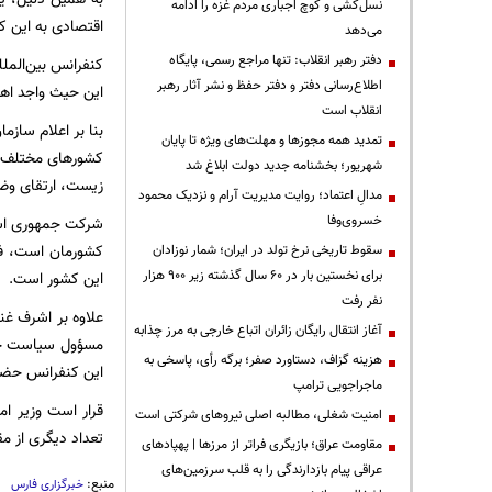
نسل‌کشی و کوچ اجباری مردم غزه را ادامه
اقتصادی به این ک
می‌دهد
دفتر رهبر انقلاب: تنها مراجع رسمی، پایگاه
اطلاع‌رسانی دفتر و دفتر حفظ و نشر آثار رهبر
این حیث واجد اه
انقلاب است
تمدید همه مجوزها و مهلت‌های ویژه تا پایان
کشورهای مختلف د
شهریور؛ بخشنامه جدید دولت ابلاغ شد
زیست، ارتقای وضع
مدالِ اعتماد؛ روایت مدیریت آرام و نزدیک محمود
خسروی‌وفا
شرکت جمهوری اسلا
کشورمان است، فر
سقوط تاریخی نرخ تولد در ایران؛ شمار نوزادان
برای نخستین بار در ۶۰ سال گذشته زیر ۹۰۰ هزار
این کشور است.
نفر رفت
آغاز انتقال رایگان زائران اتباع خارجی به مرز چذابه
مسؤول سیاست خارج
هزینه گزاف، دستاورد صفر؛ برگه رأی، پاسخی به
این کنفرانس حضو
ماجراجویی ترامپ
قرار است وزیر ا
‌امنیت شغلی، مطالبه اصلی نیروهای شرکتی است
تعداد دیگری از م
مقاومت عراق؛ بازیگری فراتر از مرزها | پهپادهای
عراقی پیام بازدارندگی را به قلب سرزمین‌های
منبع:
خبرگزاری فارس