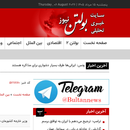
پنجشنبه ۱۵ مرداد ۱۴۰۵
|
Thursday , 06 August 2026
صفحه نخست
بولتن ۲
اقتصادی
بین الملل
اجتماعی
ور
آخرین اخبار
ونس: ایرانی‌ها طرف بسیار دشواری برای مذاکره هستند
کد خبر:
۵۷۷۸۷۰
صفحه نخست
»
بین المل
آخرین اخبار
وزیر خارجه کشورمان در
ترامپ: ترجیح می‌دهم با ایران به توافق برسم
گزارشی از حادثه دریایی در سواحل عمان