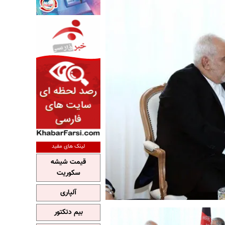
لینک های مفید
قیمت شیشه
سکوریت
آلپاری
بیم دتکتور