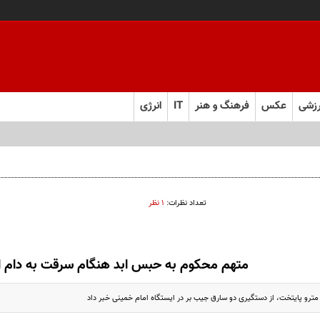
زشی
عکس
فرهنگ و هنر
IT
انرژی
تعداد نظرات:
۱ نظر
متهم محکوم به حبس ابد هنگام سرقت به دام اف
 مترو پایتخت، از دستگیری دو سارق جیب بر در ایستگاه امام خمینی خبر داد