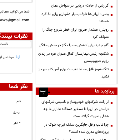
گزارشی از حادثه دریایی در سواحل عمان
شما می توانید مطالب 
ونس: ایرانی‌ها طرف بسیار دشواری برای مذاکره
nnews@gmail.com
هستند
رویترز: هشدار صریح ایران خطر شروع جنگ را
نظرات بینندگ
متوقف کرد
ناشنا
گام جدید برای کاهش مصرف گاز در بخش خانگی
شکنجه رئیس بیمارستان کمال عدوان غزه در زندان
مرخصی از 
رژیم صهیونیستی
تنگه هرمز قابل معامله نیست برای آمریکا معبر باز
نکنید
نظر شما
پربازدید ها
نام
از رانت‌ شرکتهای خودروساز و تاسیس شرکتهای
تراستی در اروپا تا تسخیر دستگاه نظارتی با چه
ایمیل
هدفی صورت گرفته است
* نظر
چرا قالب وافل جایگزین سقف تیرچه بلوک در
پروژه‌های مدرن شده است؟