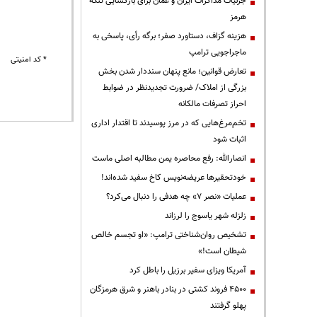
جزئیات مذاکرات ایران و عمان برای بازگشایی تنگه
هرمز
هزینه گزاف، دستاورد صفر؛ برگه رأی، پاسخی به
ماجراجویی ترامپ
* کد امنیتی
تعارض قوانین؛ مانع پنهان سنددار شدن بخش
بزرگی از املاک/ ضرورت تجدیدنظر در ضوابط
احراز تصرفات مالکانه
تخم‌مرغ‌هایی که در مرز پوسیدند تا اقتدار اداری
اثبات شود
انصارالله: رفع محاصره یمن مطالبه اصلی ماست
خودتحقیرها عریضه‌نویس کاخ سفید شده‌اند!
عملیات «نصر ۷» چه هدفی را دنبال می‌کرد؟
زلزله شهر یاسوج را لرزاند
تشخیص روان‌شناختی ترامپ: «او تجسم خالص
شیطان است!»
آمریکا ویزای سفیر برزیل را باطل کرد
۴۵۰۰ فروند کشتی در بنادر باهنر و شرق هرمزگان
پهلو گرفتند