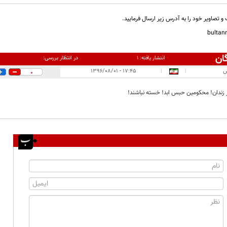
و تصاویر خود را به آدرس زیر ارسال فرمایید.
bulta
ان
در انتظار بررسی:
انتشار یافته:
۱
س
|
|
۱۷:۴۵ - ۱۳۹۶/۰۸/۰۱
0
زندان! محکومین حبس ابد! خسته نباشند!