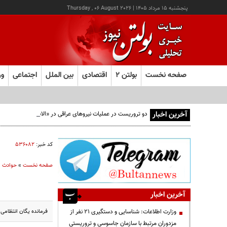
پنجشنبه ۱۵ مرداد ۱۴۰۵
|
Thursday , 06 August 2026
صفحه نخست
بولتن ۲
اقتصادی
بین الملل
اجتماعی
ور
آخرین اخبار
دو تروریست در عملیات نیروهای عراقی در «الانبار» دستگیر شدند
کد خبر:
۵۳۶۰۸۲
صفحه نخست
»
حوادث
آخرین اخبار
فرمانده یگان انتظامی
وزارت اطلاعات: شناسایی و دستگیری ۲۱ نفر از
مزدوران مرتبط با سازمان جاسوسی و تروریستی