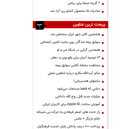
۲ گزینه صنعا برای ریاض
صادرات ۱۵ محصول کشاورزی آزاد شد
پربحث ترین عناوین
هشتمین کلان شهر ایران مشخص شد
سوابق بیمه شدگان روی سایت تامین اجتماعی
همجنس گرایی در شبکه من و تو
13 توصیه آسان برای رفع بوی بد دهان
مشاهده سامانه آنلاين سوابق بیمه
حكم آيت‌الله مكارم درباره شاهين نجفي
سایتهای همسریابی!
دعايي كه قطعا مستجاب مي‌شود
جزئیات جدید قتل روح الله داداشی
آموزش ساخت Apple ID برای کاربران ایرانی
راز خنده های اصغر فرهادی به حرکت بی شرمانه
خانم بازیگر + عکس
پرداخت ۱۰۰ درصد پاداش پایان خدمت فرهنگیان