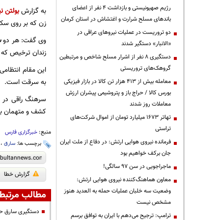
رژیم صهیونیستی و بازداشت ۴ نفر از اعضای
به گزارش
بولتن نی
باندهای مسلح شرارت و اغتشاش در استان کرمان
زن که بر روی سک
دو تروریست در عملیات نیروهای عراقی در
وی گفت: هر دو
س
«الانبار» دستگیر شدند
زندان ترخیص که د
دستگیری ۸ نفر از اشرار مسلح شاخص و مرتبطین
گروهک‌های تروریستی
این مقام انتظامی
به سرقت است.
معامله بیش از ۴۱۳ هزار تن کالا در بازار فیزیکی
بورس کالا / حراج باز و پتروشیمی پیشران ارزش
سرهنگ راقی در پ
معاملات روز شدند
کشف و متهمان برای سی
تهاتر ۱۶۷۳ میلیارد تومان از اموال شرکت‌های
تراستی
منبع:
خبرگزاری فارس
فرمانده نیروی هوایی ارتش: در دفاع از ملت ایران
برچسب ها:
سارق
،
جان برکف خواهیم بود
ماجراجویی در سن ۹۷ سالگی!
گزارش خطا
معاون هماهنگ‌کننده نیروی هوایی ارتش:
وضعیت سه خلبان عملیات حمله به العدید هنوز
مطالب مرتبط
مشخص نیست
دستگیری سارق ح
ترامپ: ترجیح می‌دهم با ایران به توافق برسم