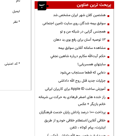
نام
پربحث ترین عناوین
ایمیل
هشتمین کلان شهر ایران مشخص شد
* نظر
سوابق بیمه شدگان روی سایت تامین اجتماعی
همجنس گرایی در شبکه من و تو
13 توصیه آسان برای رفع بوی بد دهان
مشاهده سامانه آنلاين سوابق بیمه
حكم آيت‌الله مكارم درباره شاهين نجفي
* کد امنیتی
سایتهای همسریابی!
دعايي كه قطعا مستجاب مي‌شود
جزئیات جدید قتل روح الله داداشی
آموزش ساخت Apple ID برای کاربران ایرانی
راز خنده های اصغر فرهادی به حرکت بی شرمانه
خانم بازیگر + عکس
پرداخت ۱۰۰ درصد پاداش پایان خدمت فرهنگیان
خلافی آنلاین/استعلام خلافی خودرو از طریق
اینترنت، پیام کوتاه ، تلفن
جسدغرق درخون روح الله داداشی (عکس)