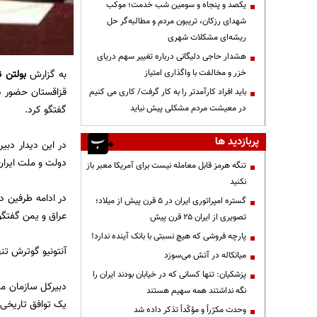
یکصد و پنجاه و سومین شب خدمت؛ موکب
شهدای رزکان، تریبون مردم و مطالبه‌گر حل
ریشه‌ای مشکلات شهری
هشدار حاجی دلیگانی درباره تغییر سهم دریای
خزر و مخالفت با واگذاری امتیاز
به گزارش
بولتن ن
قزاقستان حضور دا
باید افراد کارآمدتر را به کار گرفت/ کاری می کنیم
در معیشت مردم مشکلی پیش نیاید
گفتگو کرد.
پربازدید ها
در این دیدار دبی
دولت و ملت ایران 
تنگه هرمز قابل معامله نیست برای آمریکا معبر باز
نکنید
در ادامه طرفین 
گستره امپراتوری ایران در ۵ قرن پیش از میلاد؛
عراق و یمن گفتگو
تصویری از ایران ۲۵ قرن پیش
پارچه فروشی که هیچ نسبتی با بانک آینده ندارد!
آنتونیو گوترش تنه
میانکاله در آتش می‌سوزد
پزشکیان: تنها کسانی که در خیابان بودند ایران را
دبیرکل سازمان مل
نگه نداشتند همه سهیم هستند
یک توافق تاریخی 
وحدت مکرّراً و مؤکّداً تذکر داده شد