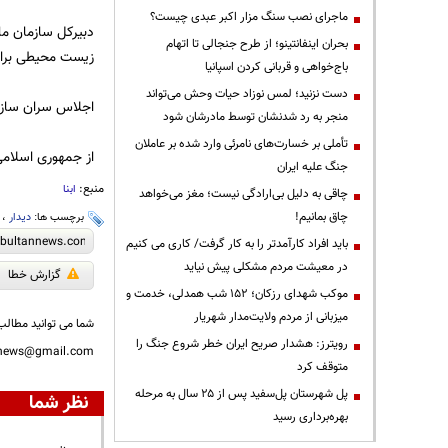
ماجرای نصب سنگ مزار اکبر عبدی چیست؟
دبیرکل سازمان ملل
بحران اینفانتینو؛ از طرح جنجالی تا اتهام
زیست محیطی برای 
باج‌خواهی و قربانی کردن اسپانیا
دست نزنید؛ لمس نوزاد حیات وحش می‌تواند
اجلاس سران سازما
منجر به رد شدنشان توسط مادرشان شود
تأملی بر خسارت‌های نامرئی وارد شده بر عاملان
از جمهوری اسلامی
جنگ علیه ایران
منبع:
ابنا
چاقی به دلیل بی‌ارادگی نیست؛ مغز می‌خواهد
چاق بمانیم!
برچسب ها:
دیدار
،
باید افراد کارآمدتر را به کار گرفت/ کاری می کنیم
در معیشت مردم مشکلی پیش نیاید
گزارش خطا
موکب شهدای رزکان؛ ۱۵۲ شب همدلی، خدمت و
میزبانی از مردم ولایت‌مدار شهریار
شما می توانید مطالب 
رویترز: هشدار صریح ایران خطر شروع جنگ را
nnews@gmail.com
متوقف کرد
پل شهرستان پل‌سفید پس از ۲۵ سال به مرحله
نظر شما
بهره‌برداری رسید