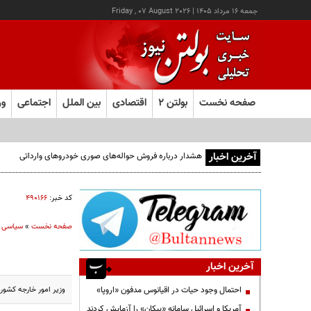
جمعه ۱۶ مرداد ۱۴۰۵
|
Friday , 07 August 2026
صفحه نخست
بولتن ۲
اقتصادی
بین الملل
اجتماعی
ور
آخرین اخبار
هشدار درباره فروش حواله‌های صوری خودروهای وارداتی
کد خبر:
۴۹۰۱۶۶
صفحه نخست
»
سیاسی
آخرین اخبار
وزیر امور خارجه کشورم
احتمال وجود حیات در اقیانوس مدفون «اروپا»
آمریکا و اسرائیل سامانه «پیکان» را آزمایش کردند