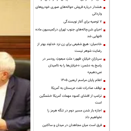
هشدار درباره فروش حواله‌های صوری خودروهای
وارداتی
۷ توصیه برای آغاز نویسندگی
احیای شن‌چاله‌های جنوب تهران درکمیسیون ماده
۵نهایی شد
خادمیان: هیچ شفیعی برای زن نزد خداوند بهتر از
رضایت شوهر نیست
سربازانِ خیابانِ ظهور؛ ملتِ مبعوثِ رودسر در
پاسخ به دشمن: «خیابان‌ها را به ناامیدان
نمی‌دهیم»
اعلام پایان مراسم اربعین ۱۴۰۵
توقف صادرات نفت عربستان به آمریکا
ترامپ از افشای کمبود مهمات آمریکا خشمگین
است
اجازه باز شدن مسیر دوم در تنگه هرمز را
نخواهیم داد
فرق است میان مجاهدان در میدان و ساکتین