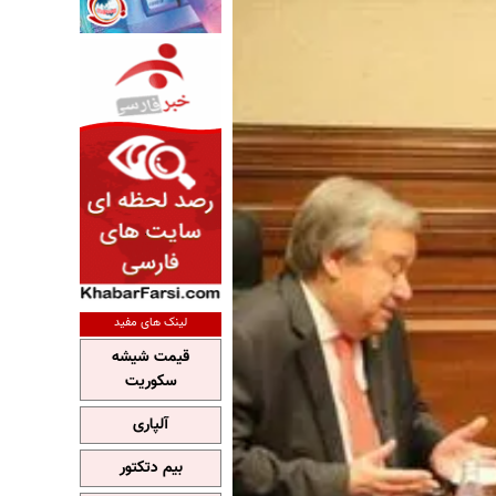
لینک های مفید
قیمت شیشه
سکوریت
آلپاری
بیم دتکتور