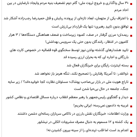
۳۰ سال واگذاری و خروج ثروت ملی؛ گام دوم تضعیف بنیه مردم وایجاد نارضایتی در بین
احاد مردم
با اعتراف یکی از متهمان، ابعاد تازه‌ای از پرونده ربایش و قتل حمیدرضا رجب‌زاده آشکار شد
توافقِ بدونِ تاییدِ رهبری؛ تنها یک قراردادِ بی‌ارزش است
ریمـدان؛ مرزی گرفتار در صف، کمبود زیرساخت و ضعف هماهنگی دستگاه‌ها / ۳ هزار
کامیون در انتظار، رانندگان بدون حتی یک سرویس بهداشتی!
تایید هشدارهای گذشته بولتن نیوز توسط سخنگوی قوه قضائیه در خصوص کارت های
بارزگانی و اجاره ای که به بحران ارزی رسیده اند
بسته اینترنت رایگان برای خبرنگاران فعال شد
ذوالقدر: تا آمریکا رفتارش را تصحیح نکند، تنگه هرمز باز نخواهد شد
تاراج هویت ملی در بازار بی‌صاحب پوشاک؛ مسئولان نظارت کجا خوابیده‌اند؟ / زیر سایه
جنگ، جامعه در حال بی‌حیا شدن است
دیدار و گفتگوی رئیس‌جمهور با رهبر معظم انقلاب درباره مسائل اقتصادی و نظامی کشور
غریبه به دادمون نمی‌رسه؛ ایرانی بخریم!
وزارت اطلاعات: خبرنگاران نقش بارزی در ناکامی سربازان رسانه‌ای دشمن داشتند
یک کشته و ۱۲ مسموم به دنبال مصرف مشروبات الکلی در نیشابور
اعدام بد است اما قلب تپنده‌ای را از سینه بیرون کشیدن نه!