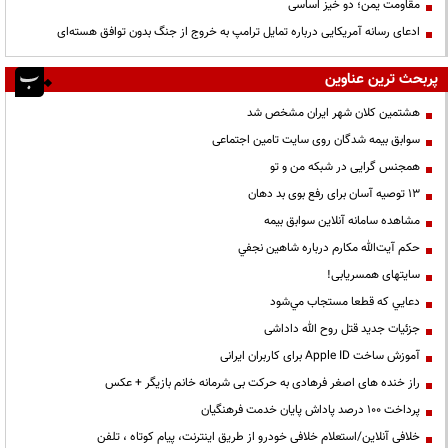
مقاومت یمن؛ دو خیز اساسی
ادعای رسانه آمریکایی درباره تمایل ترامپ به خروج از جنگ بدون توافق هسته‌ای
پربحث ترین عناوین
هشتمین کلان شهر ایران مشخص شد
سوابق بیمه شدگان روی سایت تامین اجتماعی
همجنس گرایی در شبکه من و تو
13 توصیه آسان برای رفع بوی بد دهان
مشاهده سامانه آنلاين سوابق بیمه
حكم آيت‌الله مكارم درباره شاهين نجفي
سایتهای همسریابی!
دعايي كه قطعا مستجاب مي‌شود
جزئیات جدید قتل روح الله داداشی
آموزش ساخت Apple ID برای کاربران ایرانی
راز خنده های اصغر فرهادی به حرکت بی شرمانه خانم بازیگر + عکس
پرداخت ۱۰۰ درصد پاداش پایان خدمت فرهنگیان
خلافی آنلاین/استعلام خلافی خودرو از طریق اینترنت، پیام کوتاه ، تلفن