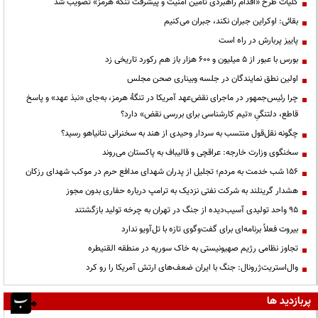
کلیات طرح «اقدام راهبردی تأمین امنیت و پیشرفت تنگه هرمز» تصویب شد
بقائی: اوکراین جبران نکند، جبران می‌کنیم
پاییز پربارش در راه است
بورس با عبور از ۵ میلیون و ۶۰۰ هزار باز هم رکورد تاریخی زد
اولین نطق نمایندگان در جلسه وبیناری صحن مجلس
چرا رئیس‌جمهور در ماجرای نقض‌عهد آمریکا در تنگهٔ هرمز، به‌جای «نبذ عهد» و پاسخ
قاطع، دلتنگیِ «تیم کارشناسی برای بررسی نقض» دارد؟
چگونه نقل‌قول منتسب به سردار وحیدی از هند به سخنرانی نتانیاهو رسید؟
سخنگوی وزارت خارجه: عراقچی و قالیباف به پاکستان می‌روند
۱۵۶ شب خدمت به مردم؛ تجلیل از پدران شهدای مدافع حرم در موکب شهدای رزکان
هشدار گرینلند به شرکت نفتی نزدیک به ترامپ درباره حفاری بدون مجوز
95 واحد تولیدی آسیب‌دیده از جنگ در تهران به چرخه تولید بازگشتند
بیروت فعلاً برنامه‌ای برای گفت‌وگوی تازه با تل‌آویو ندارد
تجاوز نظامی رژیم صهیونیستی به خاک سوریه در منطقه القنیطره
وال‌استریت‌ژرونال: جنگ با ایران ضعف‌های ارتش آمریکا را رو کرد
پربازدید ها