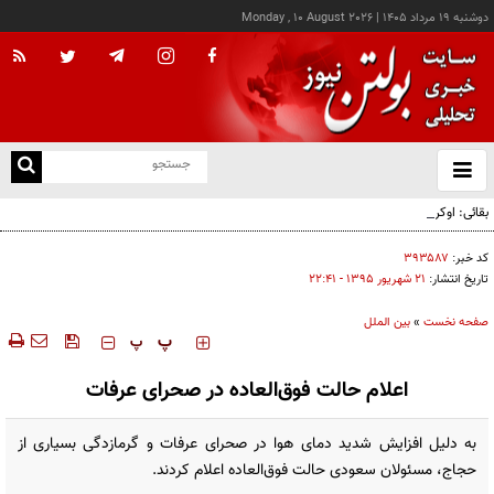
دوشنبه ۱۹ مرداد ۱۴۰۵
|
Monday , 10 August 2026
از
و
ته
بقائی: اوکراین جبران نکند، جبران می‌کنیم
ن
نو
کد خبر:
۳۹۳۵۸۷
تاریخ انتشار:
۲۱ شهريور ۱۳۹۵ - ۲۲:۴۱
صفحه نخست
»
بین الملل
‍‍‍ پ
پ
اعلام حالت فوق‌العاده در صحرای عرفات
به دلیل افزایش شدید دمای هوا در صحرای عرفات و گرمازدگی بسیاری از
حجاج، مسئولان سعودی حالت فوق‌العاده اعلام کردند.