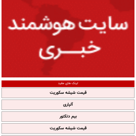
لینک های مفید
قیمت شیشه سکوریت
آلپاری
بیم دتکتور
قیمت شیشه سکوریت