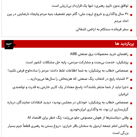
توافقِ بدونِ تاییدِ رهبری؛ تنها یک قراردادِ بی‌ارزش است
۳۰ سال واگذاری و خروج ثروت ملی؛ گام دوم تضعیف بنیه مردم وایجاد نارضایتی در بین
احاد مردم
سفر فرمانده سنتکام به اراضی اشغالی
پربازدید ها
راهنمای خرید محصولات برق صنعتی ABB
پزشکیان: خدمت بی‌منت و مشارکت مردمی، پایه حل مشکلات کشور است
صمصامی خطاب به پزشکیان: به شما اطلاعات غلط دادند؛ مردم را ساده‌لوح فرض نکنید!
3 اشتباه رایج در انتخاب رنگ صنعتی که هزینه‌اش را سال‌ها می‌پردازید...
«چرا نباید از شما متنفر باشند؟»؛ پاسخ معنادار یک کاربر خارجی به قدرت و توانمندی
ایرانیان
صمصامی خطاب به پزشکیان: خودتان در مجلس بودید؛ دیدید انتقادات نمایندگان درباره
گران‌سازی ارز بود، نه واگذاری ایران‌خودرو
وقتی دیتاسنترها از هوش مصنوعی جلو می‌زنند؛ زنگ خطر برای اقتصاد AI
واکنش امام جمعه اردبیل به سخنان باقر خرازی: دروغ بستن به رهبری قطعاً جرم بسیار
بزرگی است