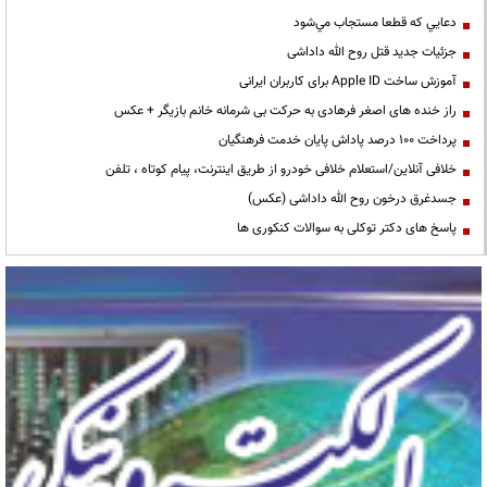
دعايي كه قطعا مستجاب مي‌شود
جزئیات جدید قتل روح الله داداشی
آموزش ساخت Apple ID برای کاربران ایرانی
راز خنده های اصغر فرهادی به حرکت بی شرمانه خانم بازیگر + عکس
پرداخت ۱۰۰ درصد پاداش پایان خدمت فرهنگیان
خلافی آنلاین/استعلام خلافی خودرو از طریق اینترنت، پیام کوتاه ، تلفن
جسدغرق درخون روح الله داداشی (عکس)
پاسخ های دکتر توکلی به سوالات کنکوری ها