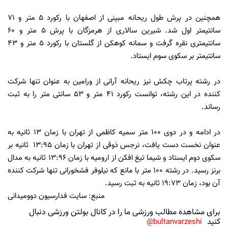
همچنین در پرش طول ریحانه مبینی از اصفهان با رکورد 5 متر و 71
سانتیمتر اول شد. شیرین سالاری از هرمزگان با پرش 5 متر و 60
سانتیمتری نقره گرفت و سمانه کوهکن از گلستان با رکورد 5 متر و 43
سانتیمتر بر سکوی سوم ایستاد.
در رشته پرتاب چکش نیز ریحانه آرانی از ورامین به عنوان تنها شرکت
کننده در این رشته، توانست رکورد 41 متر و 53 سانتی متر را به ثبت
رساند.
در ادامه و در دوی 100 متر سمیه کاظمی از تهران با زمان 13 ثانیه به
عنوان نخست دست یافت، نرجس ذوقی از تهران با زمان 13:95 ثانیه بر
سکوی دوم ایستاد و شیما تیغ افکن از ارومیه با زمان 13:96 ثانیه به مدال
برنز رسید. در رشته 100 متر با مانع که نیلوفر فشخورانی تنها شرکت کننده
آن بود، زمان 19:73 ثانیه به ثبت رسید.
منبع: سایت فدارسیون دوومیدانی
برای مشاهده مطالب ورزشی ما را در کانال بولتن ورزشی دنبال
کنید
bultanvarzeshi@