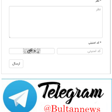
* نظر
* کد امنیتی