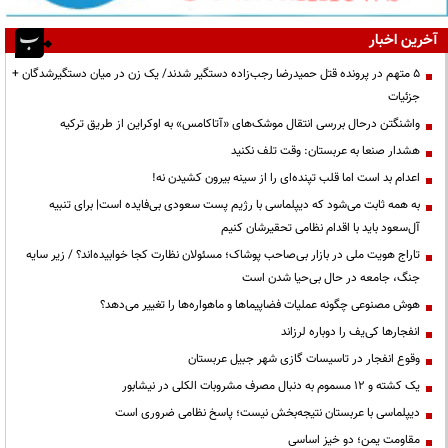
آخرین اخبار
۵ متهم در پرونده قتل حمیدرضا رجب‌زاده دستگیر شدند/ یک زن در میان دستگیرشدگان +
جزئیات
واشنگتن درحال بررسی انتقال موشک‌های «آتاکامس» به اوکراین از طریق ترکیه
هشدار صنعا به عربستان: وقت تلف نکنید
اعدام بد است اما قلب تپنده‌ای را از سینه بیرون کشیدن نه!
به همه ثابت می‌شود که دیپلماسی با رژیم پست سعودی بی‌فایده است| برای تنبیه
آل‌سعود باید با اقدام نظامی تحقیرشان کنیم
تاراج هویت ملی در بازار بی‌صاحب پوشاک؛ مسئولان نظارت کجا خوابیده‌اند؟ / زیر سایه
جنگ، جامعه در حال بی‌حیا شدن است
هوش مصنوعی چگونه عملیات فضاپیماها و ماهواره‌ها را تغییر می‌دهد؟
انفجارها کی‌یف را دوباره لرزاند
وقوع انفجار در تاسیسات گازی شهر جبیل عربستان
یک کشته و ۱۲ مسموم به دنبال مصرف مشروبات الکلی در نیشابور
دیپلماسی با عربستان نتیجه‌بخش نیست؛ پاسخ نظامی ضروری است
مقاومت یمن؛ دو خیز اساسی