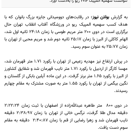
نتوانست سهمیه المپیک ۲۰۱۶ ریو را به‌دست آورد.
به گزارش
بولتن نیوز
؛ در رقابت‌های دوومیدانی جایزه بزرگ بانوان که با
هدف کسب سهمیه المپیک ریو در ورزشگاه آفتاب انقلاب تهران حال
برگزاری است در دوی 200 متر مریم طوسی با زمان 24:18 ثانیه اول شد،
الهام کاکلی از البرز با زمان 25:17 ثانیه دوم شد و مریم محبی از تهران با
زمان 25:77 به عنوان سوم رسید.
در پرش ارتفاع نیز مهدیه زعیمی از تهران با رکورد 1.71 متر قهرمان شد،
مهسا کارگر از اردبیل با رکورد 1.71 متر نایب قهرمان شد و شقایق کشاورز
از البرز با رکورد 1.65 متر برنز گرفت. در این ماده آیلین بابکی از گلستان و
نگین بیگمی از تهران با رکورد 1.55 متر به صورت مشترک به مقام چهارم
رسیدند.
در دوی 800 متر طاهره عبدالله‌زاده از اصفهان با ثبت زمان 2:22:24
دقیقه مدال طلا گرفت، نرگس خانی از تهران با زمان 2:38:97 دقیقه
نایب قهرمان شد و زهرا رضایی از قم با زمان 2:40:87 دقیقه به مقام
سوم دست یافت.