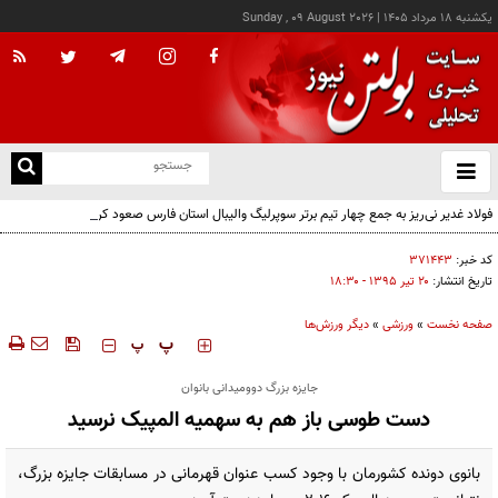
يکشنبه ۱۸ مرداد ۱۴۰۵
|
Sunday , 09 August 2026
از
و
ته
فولاد غدیر نی‌ریز به جمع چهار تیم برتر سوپرلیگ والیبال استان فارس صعود کرد
ن
نو
کد خبر:
۳۷۱۴۴۳
تاریخ انتشار:
۲۰ تير ۱۳۹۵ - ۱۸:۳۰
صفحه نخست
»
ورزشی
»
دیگر ورزش‌ها
‍‍‍ پ
پ
جایزه بزرگ دوومیدانی بانوان
دست طوسی باز هم به سهمیه المپیک نرسید
بانوی دونده کشورمان با وجود کسب عنوان قهرمانی در مسابقات جایزه بزرگ،