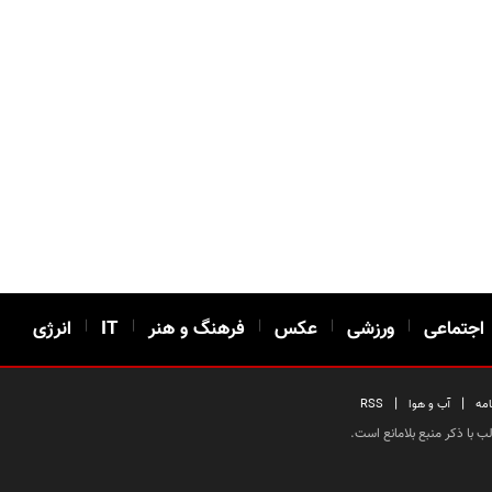
اجتماعی
|
ورزشی
|
عکس
|
فرهنگ و هنر
|
IT
|
انرژی
|
|
امه
آب و هوا
RSS
 با ذکر منبع بلامانع است.