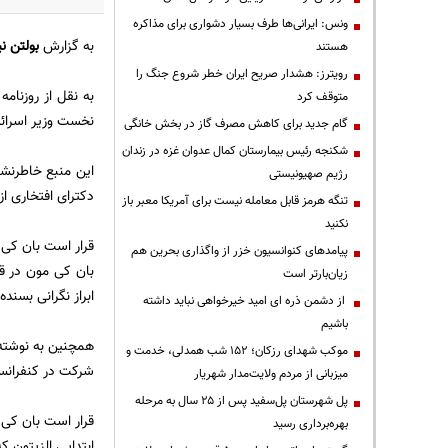
ونس: ایرانی‌ها طرف بسیار دشواری برای مذاکره
به گزارش
بولتن نی
هستند
رویترز: هشدار صریح ایران خطر شروع جنگ را
به نقل از روزنام
متوقف کرد
نخست وزیر اسرائی
گام جدید برای کاهش مصرف گاز در بخش خانگی
شکنجه رئیس بیمارستان کمال عدوان غزه در زندان
این منبع خاطرنشا
رژیم صهیونیستی
دکترای افتخاری از
تنگه هرمز قابل معامله نیست برای آمریکا معبر باز
نکنید
قرار است بان کی 
پیامدهای کنوانسیون خزر از واگذاری بحرین هم
بان کی مون در ق
زیان‌بارتر است
ابراز نگرانی بسنده
از دشمن ذره ای امید خیرخواهی نباید داشته
باشیم
همچنین به نوشته ر
موکب شهدای رزکان؛ ۱۵۲ شب همدلی، خدمت و
شرکت در کنفرانس 
میزبانی از مردم ولایت‌مدار شهریار
پل شهرستان پل‌سفید پس از ۲۵ سال به مرحله
بهره‌برداری رسید
ابتدایی الزیتون 