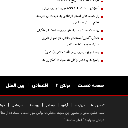
جزئیات جدید قتل روح الله داداشی
آموزش ساخت Apple ID برای کاربران ایرانی
راز خنده های اصغر فرهادی به حرکت بی شرمانه
خانم بازیگر + عکس
پرداخت ۱۰۰ درصد پاداش پایان خدمت فرهنگیان
خلافی آنلاین/استعلام خلافی خودرو از طریق
اینترنت، پیام کوتاه ، تلفن
جسدغرق درخون روح الله داداشی (عکس)
پاسخ های دکتر توکلی به سوالات کنکوری ها
صفحه نخست
|
بولتن ۲
|
اقتصادی
|
بین الملل
|
|
|
|
|
|
|
تماس با ما
درباره ما
آرشیو
جستجو
پیوندها
نظرسنجی
خبرن
تمام حقوق مادی و معنوی این سایت متعلق به بولتن نیوز است و استفاده از مطالب
طراحی و تولید: "
ایران سامانه
"