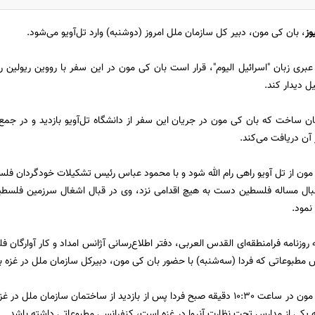
وز
، بان کی مون، دبیر کل سازمان ملل امروز (دوشنبه) وارد تل‌آویو می‌شود.
ه عبری زبان "اسرائیل الیوم"، قرار است بان کی مون در این سفر با رووین ریولین 
ل دیدار کند.
ن ساخت که بان کی مون در جریان این سفر از دانشگاه تل‌آویو بازدید و در جمع 
 آن دریافت می‌کند.
مون از تل آویو راهی رام الله شود و با محمود عباس رئیس تشکیلات خودگردان فلس
بال مساله فلسطین دست به هیچ اقدامی نزد، وی در قبال اشغال سرزمین فلسطین 
 نمود.
وزنامه فرامنطقه‌ای القدس العربی،‌ دفتر اطلاع‌رسانی آژانس امداد و کار آوارگان فلس
مطبوعاتی که فردا (سه‌شنبه)‌ با حضور بان کی مون،‌ دبیرکل سازمان ملل ‌در غزه ب
قرار است بان کی مون در ساعت 10:30 دقیقه صبح فردا پس از بازدید از ساختمان ساز
که یکی از مدارس تحت نظارت آنروا در غزه است، کنفرانسی مطبوعاتی داشته باشد.