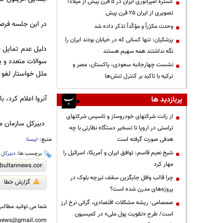
گستره امپراتوری ایران در ۵ قرن پیش از میلاد؛
تصویری از ایران ۲۵ قرن پیش
در این جلسه فرصتی
وحدت مکرّراً و مؤکّداً تذکر داده شد
پزشکیان: تنها کسانی که در خیابان بودند ایران را
دلیل عدم تمایل 
نگه نداشتند همه سهیم هستند
سوالات متعدد و پی
نشست چهارجانبه سعودی، پاکستان، مصر و
ملل خواستار لغو آ
ترکیه با تاکید بر کنترل تنش‌ها
آنروا اعلام کرد، 
پربازدید ها
از رانت‌ شرکتهای خودروساز و تاسیس شرکتهای
دبیرکل سازمان ملل
تراستی در اروپا تا تسخیر دستگاه نظارتی با چه
هدفی صورت گرفته است
منبع:
ایسنا
شیخ نعیم قاسم: توافق ایران و آمریکا، اسرائیل را
برچسب ها:
دبیرکل 
مهار کرد
چرا قالب وافل جایگزین سقف تیرچه بلوک در
گزارش خطا
پروژه‌های مدرن شده است؟
صمصامی: ریشه مشکلات اقتصادی، گرانی نرخ ارز
شما می توانید مطالب 
است/ طرح «تقویت پول ملی» در کمیسیون
nnews@gmail.com