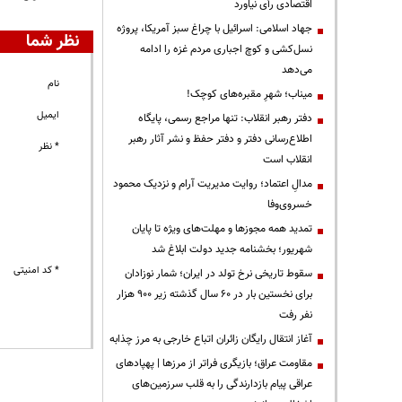
اقتصادی رأی نیاورد
جهاد اسلامی: اسرائیل با چراغ سبز آمریکا، پروژه
نظر شما
نسل‌کشی و کوچ اجباری مردم غزه را ادامه
می‌دهد
نام
میناب؛ شهرِ مقبره‌های کوچک!
ایمیل
دفتر رهبر انقلاب: تنها مراجع رسمی، پایگاه
اطلاع‌رسانی دفتر و دفتر حفظ و نشر آثار رهبر
* نظر
انقلاب است
مدالِ اعتماد؛ روایت مدیریت آرام و نزدیک محمود
خسروی‌وفا
تمدید همه مجوزها و مهلت‌های ویژه تا پایان
شهریور؛ بخشنامه جدید دولت ابلاغ شد
* کد امنیتی
سقوط تاریخی نرخ تولد در ایران؛ شمار نوزادان
برای نخستین بار در ۶۰ سال گذشته زیر ۹۰۰ هزار
نفر رفت
آغاز انتقال رایگان زائران اتباع خارجی به مرز چذابه
مقاومت عراق؛ بازیگری فراتر از مرزها | پهپادهای
عراقی پیام بازدارندگی را به قلب سرزمین‌های