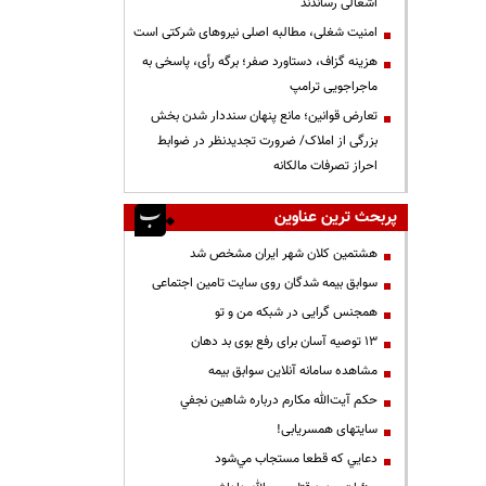
اشغالی رساندند
‌امنیت شغلی، مطالبه اصلی نیروهای شرکتی است
هزینه گزاف، دستاورد صفر؛ برگه رأی، پاسخی به
ماجراجویی ترامپ
تعارض قوانین؛ مانع پنهان سنددار شدن بخش
بزرگی از املاک/ ضرورت تجدیدنظر در ضوابط
احراز تصرفات مالکانه
پربحث ترین عناوین
هشتمین کلان شهر ایران مشخص شد
سوابق بیمه شدگان روی سایت تامین اجتماعی
همجنس گرایی در شبکه من و تو
13 توصیه آسان برای رفع بوی بد دهان
مشاهده سامانه آنلاين سوابق بیمه
حكم آيت‌الله مكارم درباره شاهين نجفي
سایتهای همسریابی!
دعايي كه قطعا مستجاب مي‌شود