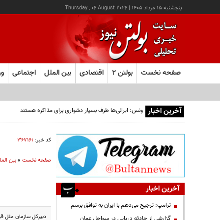
پنجشنبه ۱۵ مرداد ۱۴۰۵
|
Thursday , 06 August 2026
صفحه نخست
بولتن ۲
اقتصادی
بین الملل
اجتماعی
ور
آخرین اخبار
ونس: ایرانی‌ها طرف بسیار دشواری برای مذاکره هستند
کد خبر:
۳۶۷۱۶۱
صفحه نخست
»
بین المل
آخرین اخبار
ترامپ: ترجیح می‌دهم با ایران به توافق برسم
دبیرکل سازمان ملل قر
گزارشی از حادثه دریایی در سواحل عمان